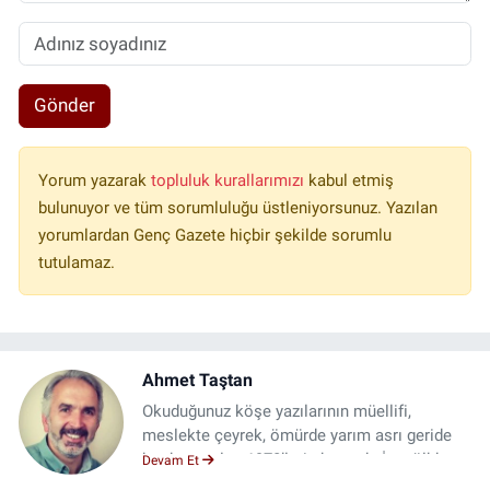
Gönder
Yorum yazarak
topluluk kurallarımızı
kabul etmiş
bulunuyor ve tüm sorumluluğu üstleniyorsunuz. Yazılan
yorumlardan Genç Gazete hiçbir şekilde sorumlu
tutulamaz.
Ahmet Taştan
Okuduğunuz köşe yazılarının müellifi,
meslekte çeyrek, ömürde yarım asrı geride
bırakmış olup 1970’lerin başında İnegöl’de
Devam Et
dünyaya gelmiştir. Okur yazar olmayan üç