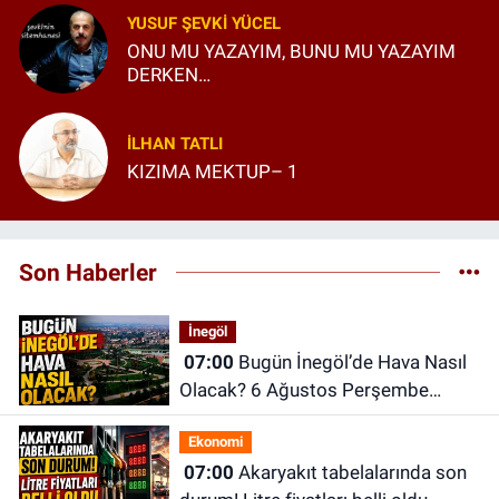
YUSUF ŞEVKI YÜCEL
ONU MU YAZAYIM, BUNU MU YAZAYIM
DERKEN…
İLHAN TATLI
KIZIMA MEKTUP– 1
Son Haberler
İnegöl
07:00
Bugün İnegöl’de Hava Nasıl
Olacak? 6 Ağustos Perşembe
İnegöl Hava Durumu
Ekonomi
07:00
Akaryakıt tabelalarında son