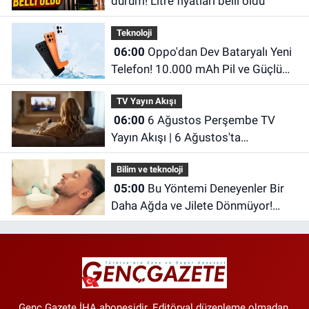
durum! Litre fiyatları belli oldu
Teknoloji
06:00
Oppo'dan Dev Bataryalı Yeni
Telefon! 10.000 mAh Pil ve Güçlü
Donanımıyla Dikkat Çekiyor
TV Yayın Akışı
06:00
6 Ağustos Perşembe TV
Yayın Akışı | 6 Ağustos'ta
Televizyonda Neler Var? TRT 1, TV8,
Bilim ve teknoloji
NOW TV, Show TV, ATV, Star TV...
05:00
Bu Yöntemi Deneyenler Bir
Daha Ağda ve Jilete Dönmüyor!
Foto Epilasyon Hakkında Merak
Edilenler
Genç Gazete İHA abonesidir. Editöryal düzenleme olmadan,