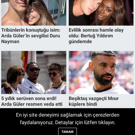
En iyi site deneyimi sağlamak için çerezlerden
Bu Yöntemi Deneyenler Bir Daha Ağda ve
faydalanıyoruz. Detaylar için lütfen tıklayın.
05:00
Jilete Dönmüyor! Foto Epilasyon
TAMAM
Hakkında Merak Edilenler