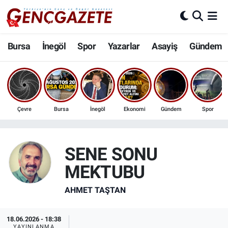
Bursa
Nöbetçi Eczaneler
Bursa
İnegöl
Spor
Yazarlar
Asayiş
Gündem
İnegöl
Hava Durumu
3.SAYFA
Trafik Durumu
Çevre
Bursa
İnegöl
Ekonomi
Gündem
Spor
Spor
Süper Lig Puan Durumu ve Fikstür
Eğitim
Tüm Manşetler
SENE SONU
MEKTUBU
Ekonomi
Son Dakika Haberleri
AHMET TAŞTAN
Güncel
Haber Arşivi
18.06.2026 - 18:38
İnanç
YAYINLANMA