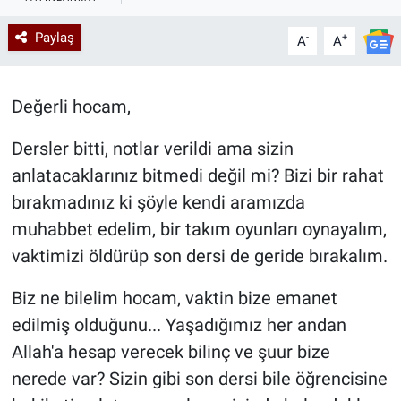
Kadın & Aile
Paylaş
-
+
A
A
Kültür & Sanat
Değerli hocam,
Sağlık
Dersler bitti, notlar verildi ama sizin
Siyaset
anlatacaklarınız bitmedi değil mi? Bizi bir rahat
bırakmadınız ki şöyle kendi aramızda
Teknoloji
muhabbet edelim, bir takım oyunları oynayalım,
vaktimizi öldürüp son dersi de geride bırakalım.
Yazarlar
Biz ne bilelim hocam, vaktin bize emanet
Astroloji-Rüya
edilmiş olduğunu... Yaşadığımız her andan
Allah'a hesap verecek bilinç ve şuur bize
nerede var? Sizin gibi son dersi bile öğrencisine