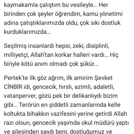
kaymakamla çalıştım bu vesileyle… Her
birinden çok şeyler öğrendim, kamu yönetimi
adına çatıştıklarımızda oldu, çok sıkı dostluk
kurduklarımızda…
Seçilmiş insanlardı hepsi, zeki, disiplinli,
milliyetçi, Allah’tan korkar halleri vardı… Hiç
biriyle kötü anım olmadı çok şükür…
Pertek’te ilk göz ağrım, ilk amirim Şevket
CİNBİR idi, gencecik, hırslı, azimli, adaletli,
vatanperver, gözü pek bir delikanlıydı bizim
gibi… Terörün en şiddetli zamanlarında kelle
koltukta bihakkın vazifesini yerine getirdi Allah
razı olsun, gencecik yaşımda okul müdürü yaptı
ve ailesinden saydı beni, dostluğumuz ve