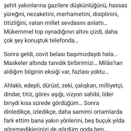
şehit yakınlarına gazilere düşkünlüğünü, hassas
yüreğini, nezaketini, merhametini, disiplinini,
titizliğini, vatan millet sevdasını anlattı…
Mükemmel top oynadığının altını çizdi, daha
çok şey konuştuk telefonda…
Sonra geldi, covit belası başımızdaydı hala...
Maskeler altında tanıdık birbirimizi… Milâs’tan
aldığım bilginin eksiği var, fazlası yoktu…
Ahlaklı, edepli, dürüst, zeki, çalışkan, milliyetçi,
dindar, titiz, görev aşığı, vizyon sahibi, lider
biriydi kısa sürede gördüğüm… Sonra
dinledikçe, izledikçe, daha samimi ortamlarda
fark ettim bana yakın yönlerini, beş buçuk yılda
göremediklerinizi de gördüm onda ben…