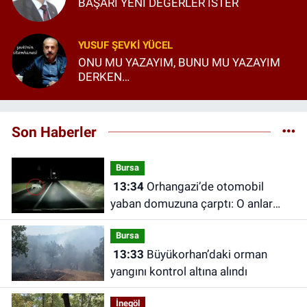
BAŞARI YENİ DEĞERLER İSTER
YUSUF ŞEVKI YÜCEL
ONU MU YAZAYIM, BUNU MU YAZAYIM
DERKEN…
Son Haberler
Bursa
13:34
Orhangazi’de otomobil
yaban domuzuna çarptı: O anlar
kamerada
Bursa
13:33
Büyükorhan’daki orman
yangını kontrol altına alındı
İnegöl