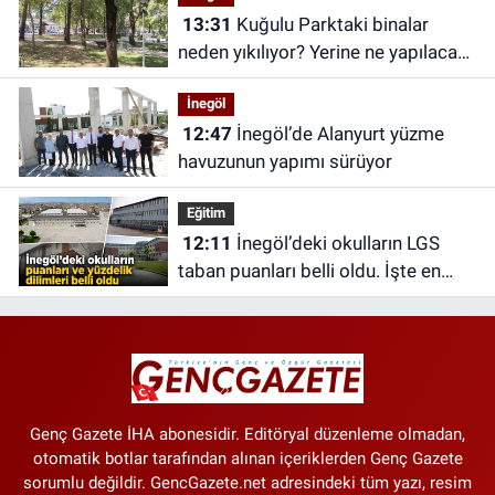
13:31
Kuğulu Parktaki binalar
neden yıkılıyor? Yerine ne yapılacak?
İşte cevabı..
İnegöl
12:47
İnegöl’de Alanyurt yüzme
havuzunun yapımı sürüyor
Eğitim
12:11
İnegöl’deki okulların LGS
taban puanları belli oldu. İşte en
yüksek puanlı okul
Genç Gazete İHA abonesidir. Editöryal düzenleme olmadan,
otomatik botlar tarafından alınan içeriklerden Genç Gazete
sorumlu değildir. GencGazete.net adresindeki tüm yazı, resim