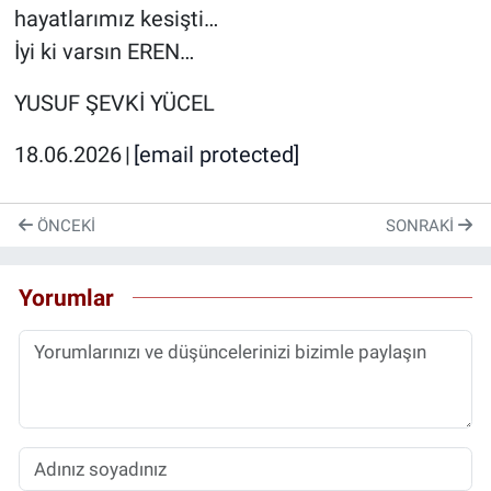
hayatlarımız kesişti…
İyi ki varsın EREN…
YUSUF ŞEVKİ YÜCEL​
​​18.06.2026​ ​|​ ​
[email protected]
ÖNCEKI
SONRAKI
Yorumlar