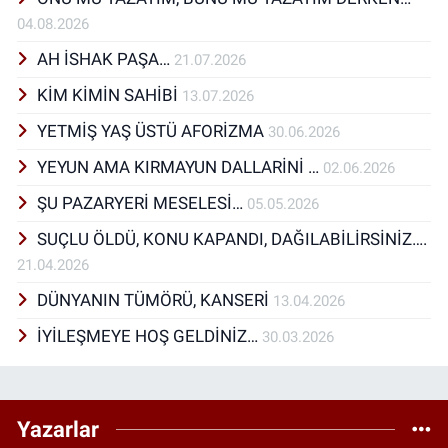
04.08.2026
AH İSHAK PAŞA…
21.07.2026
KİM KİMİN SAHİBİ
13.07.2026
YETMİŞ YAŞ ÜSTÜ AFORİZMA
30.06.2026
YEYUN AMA KIRMAYUN DALLARİNİ …
02.06.2026
ŞU PAZARYERİ MESELESİ…
05.05.2026
SUÇLU ÖLDÜ, KONU KAPANDI, DAĞILABİLİRSİNİZ….
21.04.2026
DÜNYANIN TÜMÖRÜ, KANSERİ
13.04.2026
İYİLEŞMEYE HOŞ GELDİNİZ…
30.03.2026
Yazarlar