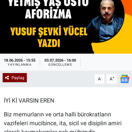
Kadın & Aile
Kültür & Sanat
Sağlık
Siyaset
18.06.2026 - 15:55
03.07.2026 - 16:00
YAYINLANMA
GÜNCELLEME
Teknoloji
Paylaş
-
+
A
A
Yazarlar
İYİ Kİ VARSIN EREN
Astroloji-Rüya
Biz memurların ve orta halli bürokratların
vazifeleri mucibince, ita, sicil ve disiplin amiri
olarak kaymakamlar pek mühimdir…