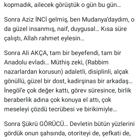
kopmadık, ailecek görüştük o gün bu gün…
Sonra Aziz İNCİ gelmiş, ben Mudanya’daydım, o
da güzel insanmış, naif, duygusal… Kısa süre
çalıştı, Allah rahmet eylesin…
Sonra Ali AKÇA, tam bir beyefendi, tam bir
Anadolu evladı… Müthiş zeki, (Rabbim
nazarlardan korusun) adaletli, disiplinli, alçak
gönüllü, güzel bir dost, kadirşinas bir arkadaş…
İnegöl’e çok değer kattı, görev süresince, birlik
beraberlik adına çok konuya el attı, çok
meseleyi çözdü tecrübesi ve birikimiyle…
Sonra Şükrü GÖRÜCÜ… Devletin bütün yüzlerini
gördük onun şahsında, otoriteyi de, şefkati de,