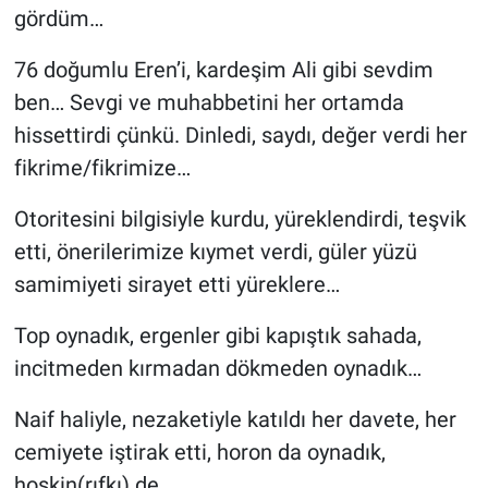
gördüm…
76 doğumlu Eren’i, kardeşim Ali gibi sevdim
ben… Sevgi ve muhabbetini her ortamda
hissettirdi çünkü. Dinledi, saydı, değer verdi her
fikrime/fikrimize…
Otoritesini bilgisiyle kurdu, yüreklendirdi, teşvik
etti, önerilerimize kıymet verdi, güler yüzü
samimiyeti sirayet etti yüreklere…
Top oynadık, ergenler gibi kapıştık sahada,
incitmeden kırmadan dökmeden oynadık…
Naif haliyle, nezaketiyle katıldı her davete, her
cemiyete iştirak etti, horon da oynadık,
hoşkin(rıfkı) de…