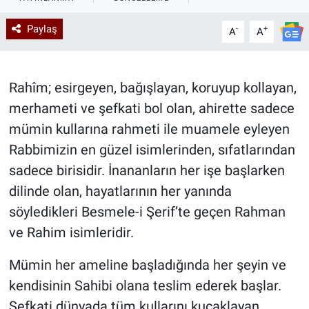
Kadın & Aile
Paylaş
-
+
A
A
Kültür & Sanat
Rahîm; esirgeyen, bağışlayan, koruyup kollayan,
Sağlık
merhameti ve şefkati bol olan, ahirette sadece
mümin kullarına rahmeti ile muamele eyleyen
Siyaset
Rabbimizin en güzel isimlerinden, sıfatlarından
Teknoloji
sadece birisidir. İnananların her işe başlarken
dilinde olan, hayatlarının her yanında
Yazarlar
söyledikleri Besmele-i Şerif’te geçen Rahman
ve Rahim isimleridir.
Astroloji-Rüya
Mümin her ameline başladığında her şeyin ve
kendisinin Sahibi olana teslim ederek başlar.
Şefkati dünyada tüm kullarını kucaklayan