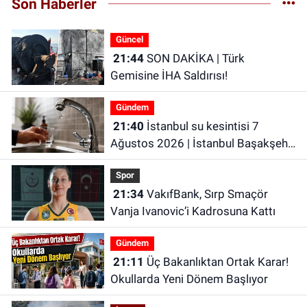
Son Haberler
Güncel
21:44
SON DAKİKA | Türk
Gemisine İHA Saldırısı!
Gündem
21:40
İstanbul su kesintisi 7
Ağustos 2026 | İstanbul Başakşehir
Su Kesintisi | İstanbul’da Son
Spor
Dakika Su Kesintileri!
21:34
VakıfBank, Sırp Smaçör
Vanja Ivanovic’i Kadrosuna Kattı
Gündem
21:11
Üç Bakanlıktan Ortak Karar!
Okullarda Yeni Dönem Başlıyor