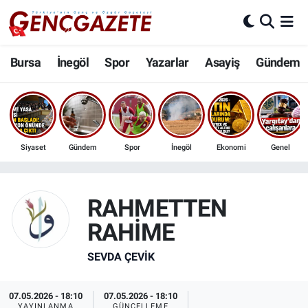
Bursa
Nöbetçi Eczaneler
Bursa
İnegöl
Spor
Yazarlar
Asayiş
Gündem
İnegöl
Hava Durumu
3.SAYFA
Trafik Durumu
Siyaset
Gündem
Spor
İnegöl
Ekonomi
Genel
Spor
Süper Lig Puan Durumu ve Fikstür
Eğitim
Tüm Manşetler
RAHMETTEN
RAHİME
Ekonomi
Son Dakika Haberleri
SEVDA ÇEVIK
Güncel
Haber Arşivi
07.05.2026 - 18:10
07.05.2026 - 18:10
İnanç
YAYINLANMA
GÜNCELLEME