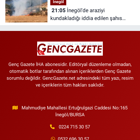
İnegöl
21:05
İnegöl'de araziyi
kundakladığı iddia edilen şahıs
yakalandı
Genç Gazete İHA abonesidir. Editöryal düzenleme olmadan,
otomatik botlar tarafından alınan içeriklerden Genç Gazete
sorumlu değildir. GencGazete.net adresindeki tüm yazı, resim
ve içeriklerin tüm hakları saklıdır.
Mahmudiye Mahallesi Ertuğrulgazi Caddesi No:165
İnegöl/BURSA
0224 715 30 57
0532 696 30 57