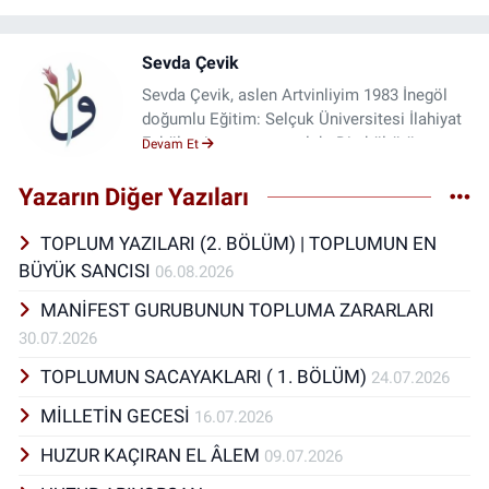
Sevda Çevik
Sevda Çevik, aslen Artvinliyim 1983 İnegöl
doğumlu Eğitim: Selçuk Üniversitesi İlahiyat
Fakültesi mezunu meslek: Din kültürü ve
Devam Et
ahlak bilgisi öğretmenliği Yazmak, seyahat
etmek, okumak, ney üflemek gibi hobilerim
Yazarın Diğer Yazıları
var.
TOPLUM YAZILARI (2. BÖLÜM) | TOPLUMUN EN
BÜYÜK SANCISI
06.08.2026
MANİFEST GURUBUNUN TOPLUMA ZARARLARI
30.07.2026
TOPLUMUN SACAYAKLARI ( 1. BÖLÜM)
24.07.2026
MİLLETİN GECESİ
16.07.2026
HUZUR KAÇIRAN EL ÂLEM
09.07.2026