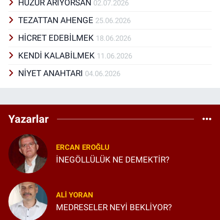
HUZUR ARIYORSAN
02.07.2026
TEZATTAN AHENGE
25.06.2026
HİCRET EDEBİLMEK
18.06.2026
KENDİ KALABİLMEK
11.06.2026
NİYET ANAHTARI
04.06.2026
Yazarlar
ERCAN EROĞLU
İNEGÖLLÜLÜK NE DEMEKTİR?
ALI YORAN
MEDRESELER NEYİ BEKLİYOR?