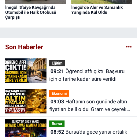
İnegöl İtfaiye Kavşağı’nda
İnegöl’de Ahır ve Samanlık
Otomobil ile Halk Otobüsü
Yangında Kül Oldu
Çarpıştı
Son Haberler
Eğitim
09:21
Öğrenci affı çıktı! Başvuru
için o tarihe kadar süre verildi
Ekonomi
09:03
Haftanın son gününde altın
fiyatları belli oldu! Gram ve çeyrek
altın kaç TL?
Bursa
08:52
Bursa’da gece yarısı ortalık