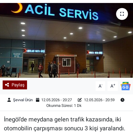
Kadın & Aile
Kültür & Sanat
Sağlık
Siyaset
Teknoloji
Paylaş
-
+
Yazarlar
A
A
Şevval Ürün
12.05.2026 - 20:27
12.05.2026 - 20:59
Astroloji-Rüya
Okunma Süresi: 1 Dk
İnegöl'de meydana gelen trafik kazasında, iki
otomobilin çarpışması sonucu 3 kişi yaralandı.