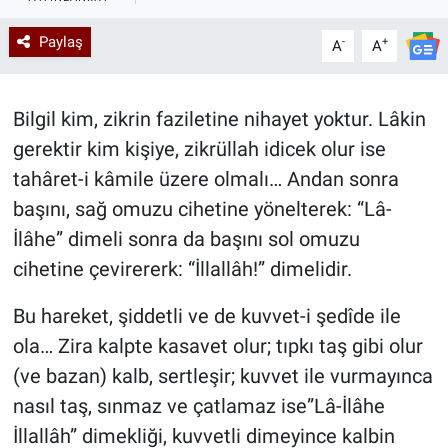
Kadın & Aile
Paylaş
-
+
A
A
Kültür & Sanat
Bilgil kim, zikrin faziletine nihayet yoktur. Lâkin
Sağlık
gerektir kim kişiye, zikrüllah idicek olur ise
tahâret-i kâmile üzere olmalı… Andan sonra
Siyaset
başını, sağ omuzu cihetine yönelterek: “Lâ-
İlâhe” dimeli sonra da başını sol omuzu
Teknoloji
cihetine çevirererk: “İllallâh!” dimelidir.
Yazarlar
Bu hareket, şiddetli ve de kuvvet-i şedîde ile
Astroloji-Rüya
ola… Zira kalpte kasavet olur; tıpkı taş gibi olur
(ve bazan) kalb, sertleşir; kuvvet ile vurmayınca
nasıl taş, sınmaz ve çatlamaz ise”Lâ-İlâhe
İllallâh” dimekliği, kuvvetli dimeyince kalbin