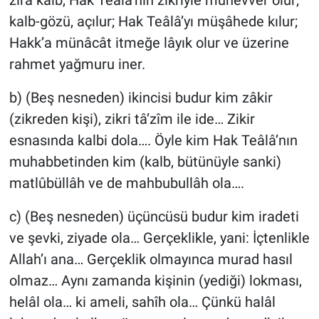
kalb-gözü, açılur; Hak Teâlâ’yı müşâhede kılur;
Hakk’a münâcât itmeğe lâyık olur ve üzerine
rahmet yağmuru iner.
b) (Beş nesneden) ikincisi budur kim zâkir
(zikreden kişi), zikri tâ’zîm ile ide… Zikir
esnasında kalbi dola…. Öyle kim Hak Teâlâ’nın
muhabbetinden kim (kalb, bütünüyle sanki)
matlûbüllâh ve de mahbubullâh ola….
c) (Beş nesneden) üçüncüsü budur kim iradeti
ve şevki, ziyade ola… Gerçeklikle, yani: İçtenlikle
Allah’ı ana… Gerçeklik olmayınca murad hasıl
olmaz… Aynı zamanda kişinin (yediği) lokması,
helâl ola… ki ameli, sahîh ola… Çünkü halâl