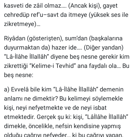
kasveti de zâil olmaz…. (Ancak kişi), gayet
cehredüp ref’u–savt da itmeye (yüksek ses ile
zikretmeye)…
Riyâdan (gösterişten), sum’dan (başkalarına
duyurmaktan da) hazer ide…. (Diğer yandan)
“Lâ-İlâhe İllallâh” diyene beş nesne gerekir kim
zikrettiği “Kelime-i Tevhid” ana faydalı ola… Bu
beş nesne:
a) Evvelâ bile kim “Lâ-İlâhe İllallâh” demenin
anlamı ne dimektir? Bu kelimeyi söylemekle
kişi, neyi nefyetmekte ve de neyi isbat
etmektedir. Gerçek şu ki: kişi, “Lâİlâhe İllallâh”
dimekle, öncelikle, nefsin kendisine yapmış
olduğu çağrıyı nefyeder… ki bu çağrıyı yapan,