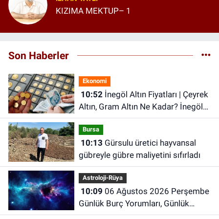
KIZIMA MEKTUP– 1
Son Haberler
Ekonomi
10:52
İnegöl Altın Fiyatları | Çeyrek
Altın, Gram Altın Ne Kadar? İnegöl
Kapalı Çarşı'da Altın Ne Kadar?
Bursa
10:13
Gürsulu üretici hayvansal
gübreyle gübre maliyetini sıfırladı
Astroloji-Rüya
10:09
06 Ağustos 2026 Perşembe
Günlük Burç Yorumları, Günlük
Astroloji Rehberi