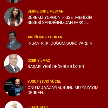
BERRE SUDE MESTAN
SÜREKLİ YORGUN HİSSETMENİZİN
SEBEBİ SANDIĞINIZDAN FARKLI
OLABİLİR
ABDÜLVASIH DURAN
İNSANIN İKİ DOĞUM GÜNÜ VARDIR
ÖZER YILMAZ
BAŞARI YENİ DEĞERLER İSTER
YUSUF ŞEVKI YÜCEL
ONU MU YAZAYIM, BUNU MU YAZAYIM
DERKEN…
İLHAN TATLI