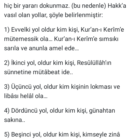
hiç bir yararı dokunmaz. (bu nedenle) Hakk’a
vasıl olan yollar, şöyle belirlenmiştir:
1) Evvelki yol oldur kim kişi, Kur’an-ı Kerîm’e
mütemessik ola… Kur’an-ı Kerîm’e sımsıkı
sarıla ve anunla amel ede…
2) İkinci yol, oldur kim kişi, Resûlüllâh’ın
sünnetine mütâbeat ide..
3) Üçüncü yol, oldur kim kişinin lokması ve
libâsı helâl ola…
4) Dördüncü yol, oldur kim kişi, günahtan
sakına..
5) Beşinci yol, oldur kim kişi, kimseyle zinâ