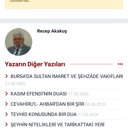
tutulamaz.
Recep Akakuş
Yazarın Diğer Yazıları
BURSA’DA SULTAN İMARET VE ŞEHZÂDE VAKIFLARI
21.06.2026
KASIM EFENDİ’NİN DUASI
17.06.2026
CEVAHİRU’L- AHBAR’DAN BİR ŞİİR
03.06.2026
TEVHİD KONUSUNDA BİR DUA
11.05.2026
ŞEYHİN NİTELİKLERİ VE TARÎKATTAKİ YERİ