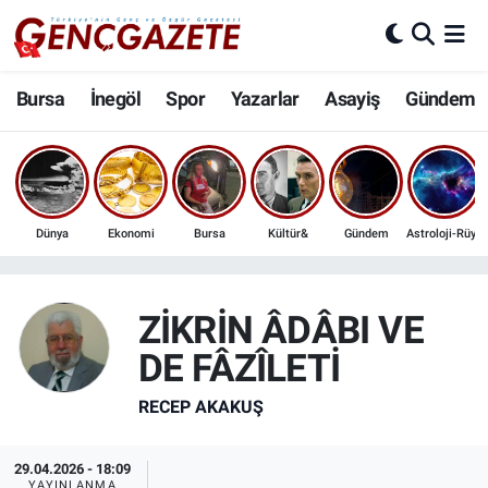
Bursa
Nöbetçi Eczaneler
Bursa
İnegöl
Spor
Yazarlar
Asayiş
Gündem
İnegöl
Hava Durumu
3.SAYFA
Trafik Durumu
Dünya
Ekonomi
Bursa
Kültür&
Gündem
Astroloji-Rüya
Spor
Süper Lig Puan Durumu ve Fikstür
Eğitim
Tüm Manşetler
ZİKRİN ÂDÂBI VE
DE FÂZÎLETİ
Ekonomi
Son Dakika Haberleri
RECEP AKAKUŞ
Güncel
Haber Arşivi
29.04.2026 - 18:09
İnanç
YAYINLANMA