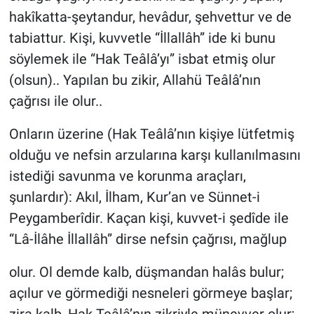
hakîkatta-şeytandur, hevâdur, şehvettur ve de
tabiattur. Kişi, kuvvetle “İllallâh” ide ki bunu
söylemek ile “Hak Teâlâ’yı” isbat etmiş olur
(olsun).. Yapılan bu zikir, Allahü Teâlâ’nın
çağrısı ile olur..
Onların üzerine (Hak Teâlâ’nın kişiye lütfetmiş
olduğu ve nefsin arzularına karşı kullanılmasını
istediği savunma ve korunma araçları,
şunlardır): Akıl, İlham, Kur’an ve Sünnet-i
Peygamberîdir. Kaçan kişi, kuvvet-i şedîde ile
“Lâ-İlâhe İllallâh” dirse nefsin çağrısı, mağlup
olur. Ol demde kalb, düşmandan halâs bulur;
açılur ve görmediği nesneleri görmeye başlar;
zira kalb, Hak Teâlâ’nın zikriyle münevver olur;