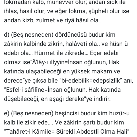
lokmadan kalb, münevver olur; andan sıdk ile
ihlas, hasıl olur; ve eğer lokma, şüpheli olur ise
andan kizb, zulmet ve riyâ hâsıl ola..
d) (Beş nesneden) dördüncüsü budur kim
zâkirin kalbinde zikrin, halâveti ola.. ve hüsn-ü
edebi ola… Hürmet ile zikrede… Eger edebi
olmaz ise“Â’lây-ı ıllyyîn=İnsan oğlunun, Hak
katında ulaşabileceği en yüksek makam ve
derece”ye çıksa bile “bî-edebîlik=edepsizlik” anı,
“Esfel-i sâfilîne=İnsan oğlunun, Hak katında
düşebileceği, en aşağı dereke”ye indirir.
e) (Beş nesneden) beşincisi budur kim huzûr-u
kalb ile zikir ede…. Ve zâkirin şartı budur kim
“Tahâret-i Kâmile= Sürekli Abdestli Olma Hali”