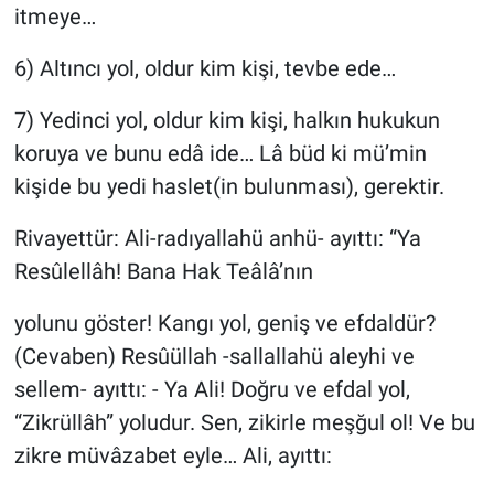
itmeye…
6) Altıncı yol, oldur kim kişi, tevbe ede…
7) Yedinci yol, oldur kim kişi, halkın hukukun
koruya ve bunu edâ ide… Lâ büd ki mü’min
kişide bu yedi haslet(in bulunması), gerektir.
Rivayettür: Ali-radıyallahü anhü- ayıttı: “Ya
Resûlellâh! Bana Hak Teâlâ’nın
yolunu göster! Kangı yol, geniş ve efdaldür?
(Cevaben) Resûüllah -sallallahü aleyhi ve
sellem- ayıttı: - Ya Ali! Doğru ve efdal yol,
“Zikrüllâh” yoludur. Sen, zikirle meşğul ol! Ve bu
zikre müvâzabet eyle… Ali, ayıttı: