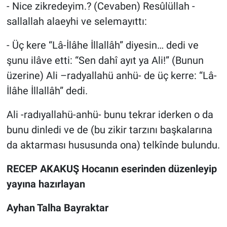
- Nice zikredeyim.? (Cevaben) Resûlüllah -
sallallah alaeyhi ve selemayıttı:
- Üç kere “Lâ-İlâhe İllallâh” diyesin… dedi ve
şunu ilâve etti: “Sen dahî ayıt ya Ali!” (Bunun
üzerine) Ali –radyallahü anhü- de üç kerre: “Lâ-
İlâhe İllallâh” dedi.
Ali -radıyallahü-anhü- bunu tekrar iderken o da
bunu dinledi ve de (bu zikir tarzını başkalarına
da aktarması hususunda ona) telkînde bulundu.
RECEP AKAKUŞ Hocanın eserinden düzenleyip
yayına hazırlayan
Ayhan Talha Bayraktar