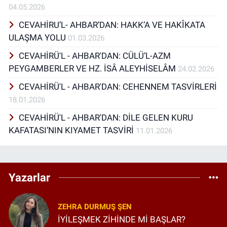
04.05.2026
CEVAHİRU’L- AHBAR’DAN: HAKK’A VE HAKÎKATA
ULAŞMA YOLU
01.03.2026
CEVAHİRÜ'L - AHBAR'DAN: CÜLÜ’L-AZM
PEYGAMBERLER VE HZ. İSÂ ALEYHİSELÂM
24.02.2026
CEVAHİRÜ'L - AHBAR'DAN: CEHENNEM TASVİRLERİ
18.01.2026
CEVAHİRÜ'L - AHBAR'DAN: DİLE GELEN KURU
KAFATASI’NIN KIYAMET TASVİRİ
11.01.2026
Yazarlar
ZEHRA DURMUŞ ŞEN
İYİLEŞMEK ZİHİNDE Mİ BAŞLAR?