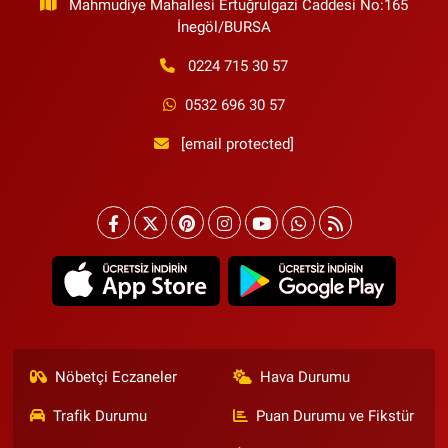
Mahmudiye Mahallesi Ertuğrulgazi Caddesi No:165
İnegöl/BURSA
0224 715 30 57
0532 696 30 57
[email protected]
Nöbetçi Eczaneler
Hava Durumu
Trafik Durumu
Puan Durumu ve Fikstür