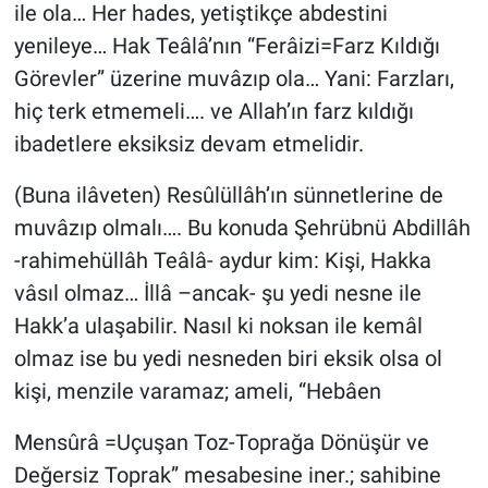
ile ola… Her hades, yetiştikçe abdestini
yenileye… Hak Teâlâ’nın “Ferâizi=Farz Kıldığı
Görevler” üzerine muvâzıp ola… Yani: Farzları,
hiç terk etmemeli…. ve Allah’ın farz kıldığı
ibadetlere eksiksiz devam etmelidir.
(Buna ilâveten) Resûlüllâh’ın sünnetlerine de
muvâzıp olmalı…. Bu konuda Şehrübnü Abdillâh
-rahimehüllâh Teâlâ- aydur kim: Kişi, Hakka
vâsıl olmaz… İllâ –ancak- şu yedi nesne ile
Hakk’a ulaşabilir. Nasıl ki noksan ile kemâl
olmaz ise bu yedi nesneden biri eksik olsa ol
kişi, menzile varamaz; ameli, “Hebâen
Mensûrâ =Uçuşan Toz-Toprağa Dönüşür ve
Değersiz Toprak” mesabesine iner.; sahibine