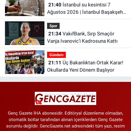
21:40
İstanbul su kesintisi 7
Ağustos 2026 | İstanbul Başakşehir
Su Kesintisi | İstanbul’da Son
Spor
Dakika Su Kesintileri!
21:34
VakıfBank, Sırp Smaçör
Vanja Ivanovic’i Kadrosuna Kattı
Gündem
21:11
Üç Bakanlıktan Ortak Karar!
Okullarda Yeni Dönem Başlıyor
Genç Gazete İHA abonesidir. Editöryal düzenleme olmadan,
otomatik botlar tarafından alınan içeriklerden Genç Gazete
sorumlu değildir. GencGazete.net adresindeki tüm yazı, resim