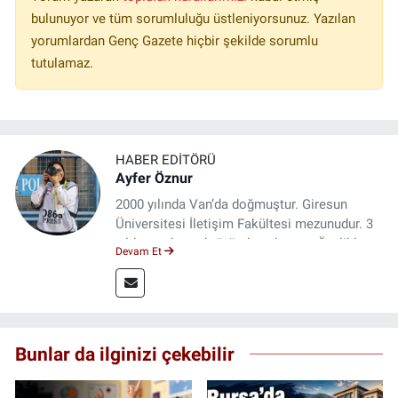
bulunuyor ve tüm sorumluluğu üstleniyorsunuz. Yazılan
yorumlardan Genç Gazete hiçbir şekilde sorumlu
tutulamaz.
HABER EDITÖRÜ
Ayfer Öznur
2000 yılında Van’da doğmuştur. Giresun
Üniversitesi İletişim Fakültesi mezunudur. 3
yıldır medya sektöründe çalışıyor. Özelikle
Devam Et
kitap ve film konusunda uzmanlaşmıştır.
Bunlar da ilginizi çekebilir