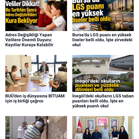
Adres Değişikliği Yapan
Bursa’da LGS puanı en yüksek
Velilere Önemli Duyuru:
liseler belli oldu. İşte zirvedeki
Kayıtlar Kuraya Kalabilir
okul
BUÜ’den iş dünyasına BİTUAM
İnegöl’deki okulların LGS taban
için iş birliği çağrısı
puanları belli oldu. İşte en
yüksek puanlı okul