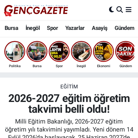
Bursa
Nöbetçi Eczaneler
Bursa
İnegöl
Spor
Yazarlar
Asayiş
Gündem
İnegöl
Hava Durumu
3.SAYFA
Trafik Durumu
Politika
Bursa
Spor
İnegöl
Ekonomi
Gündem
Spor
Süper Lig Puan Durumu ve Fikstür
Eğitim
Tüm Manşetler
EĞITIM
2026-2027 eğitim öğretim
Ekonomi
Son Dakika Haberleri
takvimi belli oldu!
Güncel
Haber Arşivi
Milli Eğitim Bakanlığı, 2026-2027 eğitim
öğretim yılı takvimini yayımladı. Yeni dönem 14
İnanç
Eylül 2026'da başlayacak, 25 Haziran 2027'de