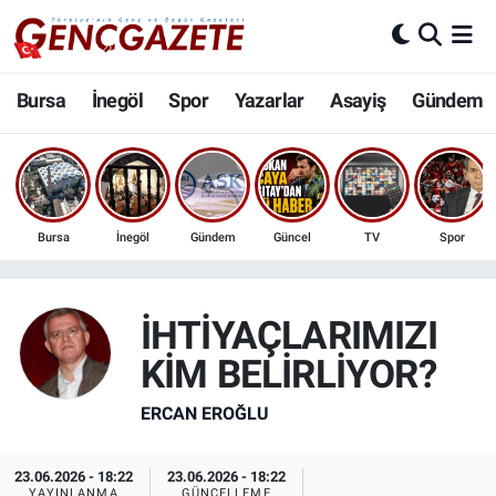
Bursa
Nöbetçi Eczaneler
Bursa
İnegöl
Spor
Yazarlar
Asayiş
Gündem
İnegöl
Hava Durumu
3.SAYFA
Trafik Durumu
Bursa
İnegöl
Gündem
Güncel
TV
Spor
Spor
Süper Lig Puan Durumu ve Fikstür
Eğitim
Tüm Manşetler
İHTİYAÇLARIMIZI
KİM BELİRLİYOR?
Ekonomi
Son Dakika Haberleri
ERCAN EROĞLU
Güncel
Haber Arşivi
23.06.2026 - 18:22
23.06.2026 - 18:22
İnanç
YAYINLANMA
GÜNCELLEME