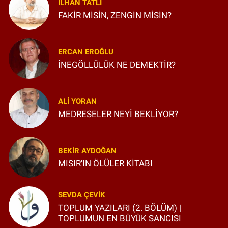
İLHAN TATLI
FAKİR MİSİN, ZENGİN MİSİN?
ERCAN EROĞLU
İNEGÖLLÜLÜK NE DEMEKTİR?
ALI YORAN
MEDRESELER NEYİ BEKLİYOR?
BEKIR AYDOĞAN
MISIR'IN ÖLÜLER KİTABI
SEVDA ÇEVIK
TOPLUM YAZILARI (2. BÖLÜM) |
TOPLUMUN EN BÜYÜK SANCISI