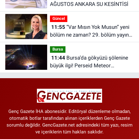
AĞUSTOS ANKARA SU KESİNTİSİ
Güncel
11:55
“Var Mısın Yok Musun” yeni
bölüm ne zaman? 29. bölüm yayın
tarihi belli oldu | Yeni fragman
Bursa
yayınlandı
11:44
Bursa’da gökyüzü şölenine
büyük ilgi! Perseid Meteor
Yağmuru’nu 25 bin kişi izledi
Genç Gazete İHA abonesidir. Editöryal düzenleme olmadan,
otomatik botlar tarafından alınan içeriklerden Genç Gazete
sorumlu değildir. GencGazete.net adresindeki tüm yazı, resim
ve içeriklerin tüm hakları saklıdır.