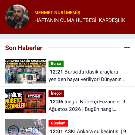
MEHMET NURI MEMIŞ
HAFTANIN CUMA HUTBESİ: KARDEŞLİK
Son Haberler
Bursa
12:21
Bursa’da klasik araçlara
yeniden hayat veriliyor! Dünyanın
dört bir yanına gönderiliyor
İnegöl
12:06
İnegöl Nöbetçi Eczaneler 9
Ağustos 2026 | Bugün hangi
eczaneler nöbetçi?
Gündem
12:01
ASKİ Ankara su kesintisi | 9