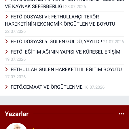
alanlarda yazılmış makalelerim
VE KAYNAK SEFERBERLİĞİ
23.07.2026
bulunmaktadır. Doğa, şiir ve kitap severim.
FETÖ DOSYASI VI: FETHULLAHÇI TERÖR
Şimdilerde yapay zeka bağlamında ekonomi,
HAREKETİNİN EKONOMİK ÖRGÜTLENME BOYUTU
siyaset bilimi ve eğitim alanları ilgi alanım
içinde.
22.07.2026
FETÖ DOSYASI 5: GÜLEN GÜLDÜ, YAYILDI!
21.07.2026
FETÖ: EĞİTİM AĞININ YAPISI VE KÜRESEL ERİŞİMİ
19.07.2026
FETHULLAH GÜLEN HAREKETİ III: EĞİTİM BOYUTU
17.07.2026
FETÖ,CEMAAT VE ÖRGÜTLENME
16.07.2026
Yazarlar