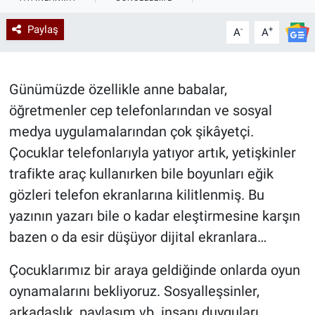
Kadın & Aile
Paylaş
-
+
A
A
Kültür & Sanat
Günümüzde özellikle anne babalar,
Sağlık
öğretmenler cep telefonlarından ve sosyal
medya uygulamalarından çok şikâyetçi.
Siyaset
Çocuklar telefonlarıyla yatıyor artık, yetişkinler
Teknoloji
trafikte araç kullanırken bile boyunları eğik
gözleri telefon ekranlarına kilitlenmiş. Bu
Yazarlar
yazının yazarı bile o kadar eleştirmesine karşın
bazen o da esir düşüyor dijital ekranlara…
Astroloji-Rüya
Çocuklarımız bir araya geldiğinde onlarda oyun
oynamalarını bekliyoruz. Sosyalleşsinler,
arkadaşlık, paylaşım vb. insanı duyguları