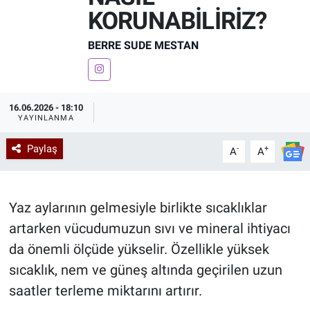
KORUNABİLİRİZ?
Kadın & Aile
BERRE SUDE MESTAN
Kültür & Sanat
Sağlık
16.06.2026 - 18:10
YAYINLANMA
Siyaset
Paylaş
-
+
A
A
Teknoloji
Yazarlar
Yaz aylarının gelmesiyle birlikte sıcaklıklar
artarken vücudumuzun sıvı ve mineral ihtiyacı
Astroloji-Rüya
da önemli ölçüde yükselir. Özellikle yüksek
sıcaklık, nem ve güneş altında geçirilen uzun
saatler terleme miktarını artırır.