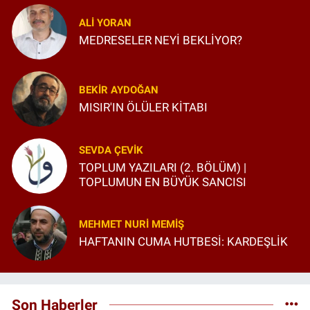
ALI YORAN
MEDRESELER NEYİ BEKLİYOR?
BEKIR AYDOĞAN
MISIR'IN ÖLÜLER KİTABI
SEVDA ÇEVIK
TOPLUM YAZILARI (2. BÖLÜM) |
TOPLUMUN EN BÜYÜK SANCISI
MEHMET NURI MEMIŞ
HAFTANIN CUMA HUTBESİ: KARDEŞLİK
Son Haberler