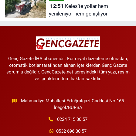
12:51
Keles’te yollar hem
yenileniyor hem genişliyor
Genç Gazete İHA abonesidir. Editöryal düzenleme olmadan,
otomatik botlar tarafından alınan içeriklerden Genç Gazete
sorumlu değildir. GencGazete.net adresindeki tüm yazı, resim
ve içeriklerin tüm hakları saklıdır.
Mahmudiye Mahallesi Ertuğrulgazi Caddesi No:165
İnegöl/BURSA
0224 715 30 57
0532 696 30 57