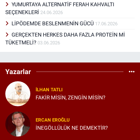
üzerine okuyucuları yeni içeriklerle
YUMURTAYA ALTERNATİF FERAH KAHVALTI
buluşturuyorum. Mesleki gelişimimin yanı
SEÇENEKLERİ
24.06.2026
sıra, farklı spor dallarını deneyimlemeyi ve
farklı beslenme yaklaşımlarını araştırıp
LİPÖDEMDE BESLENMENİN GÜCÜ
17.06.2026
deneyimlemeyi seviyorum. Edindiğim bilgi ve
GERÇEKTEN HERKES DAHA FAZLA PROTEİN Mİ
deneyimleri bilimsel temeller doğrultusunda
danışanlarıma aktarmayı önemsiyorum.
TÜKETMELİ?
03.06.2026
Yazarlar
İLHAN TATLI
FAKİR MİSİN, ZENGİN MİSİN?
ERCAN EROĞLU
İNEGÖLLÜLÜK NE DEMEKTİR?