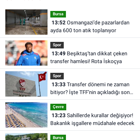
Bursa
13:52
Osmangazi’de pazarlardan
ayda 600 ton atık toplanıyor
Spor
13:49
Beşiktaş’tan dikkat çeken
transfer hamlesi! Rota İskoçya
Spor
13:33
Transfer dönemi ne zaman
bitiyor? İşte TFF’nin açıkladığı son
tarih
Çevre
13:23
Sahillerde kurallar değişiyor!
Bakanlık işgallere müdahale edecek
Bursa