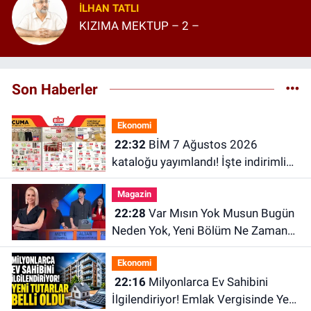
İLHAN TATLI
KIZIMA MEKTUP – 2 –
Son Haberler
Ekonomi
22:32
BİM 7 Ağustos 2026
kataloğu yayımlandı! İşte indirimli
ürünler ve fiyatları
Magazin
22:28
Var Mısın Yok Musun Bugün
Neden Yok, Yeni Bölüm Ne Zaman?
6 Ağustos ATV Yayın Akışı
Ekonomi
22:16
Milyonlarca Ev Sahibini
İlgilendiriyor! Emlak Vergisinde Yeni