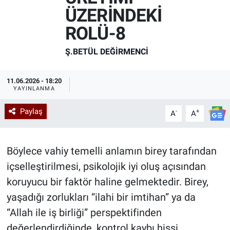
ÜZERİNDEKİ
Kadın & Aile
ROLÜ-8
Kültür & Sanat
Ş.BETÜL DEĞİRMENCİ
Sağlık
11.06.2026 - 18:20
YAYINLANMA
Siyaset
Paylaş
-
+
A
A
Teknoloji
Yazarlar
Böylece vahiy temelli anlamın birey tarafından
içselleştirilmesi, psikolojik iyi oluş açısından
Astroloji-Rüya
koruyucu bir faktör haline gelmektedir. Birey,
yaşadığı zorlukları “ilahi bir imtihan” ya da
“Allah ile iş birliği” perspektifinden
değerlendirdiğinde, kontrol kaybı hissi