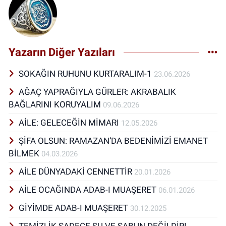
Yazarın Diğer Yazıları
SOKAĞIN RUHUNU KURTARALIM-1
23.06.2026
AĞAÇ YAPRAĞIYLA GÜRLER: AKRABALIK
BAĞLARINI KORUYALIM
09.06.2026
AİLE: GELECEĞİN MİMARI
12.05.2026
ŞİFA OLSUN: RAMAZAN’DA BEDENİMİZİ EMANET
BİLMEK
04.03.2026
AİLE DÜNYADAKİ CENNETTİR
20.01.2026
AİLE OCAĞINDA ADAB-I MUAŞERET
06.01.2026
GİYİMDE ADAB-I MUAŞERET
30.12.2025
TEMİZLİK SADECE SU VE SABUN DEĞİLDİR!