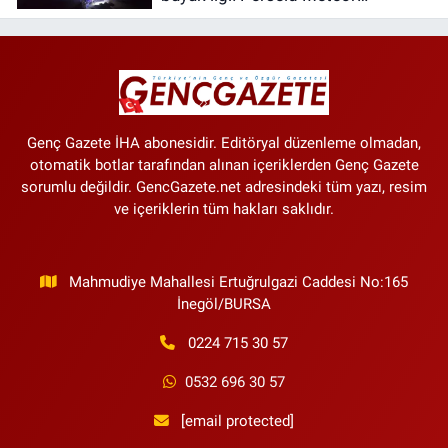
Yağmuru’nu 25 bin kişi izledi
Genç Gazete İHA abonesidir. Editöryal düzenleme olmadan,
otomatik botlar tarafından alınan içeriklerden Genç Gazete
sorumlu değildir. GencGazete.net adresindeki tüm yazı, resim
ve içeriklerin tüm hakları saklıdır.
Mahmudiye Mahallesi Ertuğrulgazi Caddesi No:165
İnegöl/BURSA
0224 715 30 57
0532 696 30 57
[email protected]