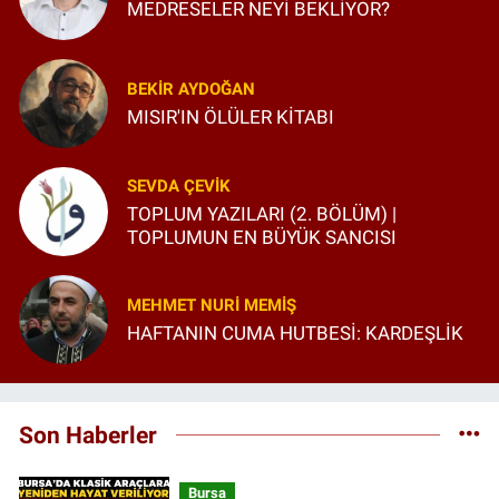
MEDRESELER NEYİ BEKLİYOR?
BEKIR AYDOĞAN
MISIR'IN ÖLÜLER KİTABI
SEVDA ÇEVIK
TOPLUM YAZILARI (2. BÖLÜM) |
TOPLUMUN EN BÜYÜK SANCISI
MEHMET NURI MEMIŞ
HAFTANIN CUMA HUTBESİ: KARDEŞLİK
Son Haberler
Bursa