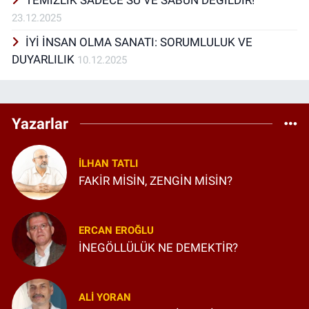
23.12.2025
İYİ İNSAN OLMA SANATI: SORUMLULUK VE
DUYARLILIK
10.12.2025
Yazarlar
İLHAN TATLI
FAKİR MİSİN, ZENGİN MİSİN?
ERCAN EROĞLU
İNEGÖLLÜLÜK NE DEMEKTİR?
ALI YORAN