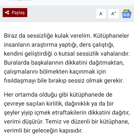
Kadın & Aile
Paylaş
-
+
A
A
Kültür & Sanat
Biraz da sessizliğe kulak verelim. Kütüphaneler
Sağlık
insanların araştırma yaptığı, ders çalıştığı,
kendini geliştirdiği o kutsal sessizlik vahalarıdır.
Siyaset
Buralarda başkalarının dikkatini dağıtmaktan,
çalışmalarını bölmekten kaçınmak için
Teknoloji
fısıldaşmayı bile bırakıp sessiz olmak gerekir.
Yazarlar
Her ortamda olduğu gibi kütüphanede de
Astroloji-Rüya
çevreye saçılan kirlilik, dağınıklık ya da bir
şeyler yiyip içmek etraftakilerin dikkatini dağıtır,
verimi düşürür. Temiz ve düzenli bir kütüphane,
verimli bir geleceğin kapısıdır.