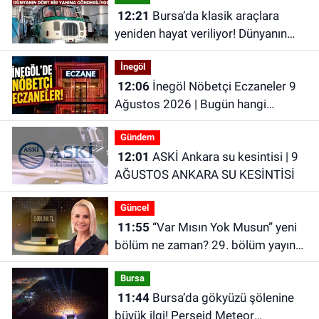
12:21
Bursa’da klasik araçlara
yeniden hayat veriliyor! Dünyanın
dört bir yanına gönderiliyor
İnegöl
12:06
İnegöl Nöbetçi Eczaneler 9
Ağustos 2026 | Bugün hangi
eczaneler nöbetçi?
Gündem
12:01
ASKİ Ankara su kesintisi | 9
AĞUSTOS ANKARA SU KESİNTİSİ
Güncel
11:55
“Var Mısın Yok Musun” yeni
bölüm ne zaman? 29. bölüm yayın
tarihi belli oldu | Yeni fragman
Bursa
yayınlandı
11:44
Bursa’da gökyüzü şölenine
büyük ilgi! Perseid Meteor