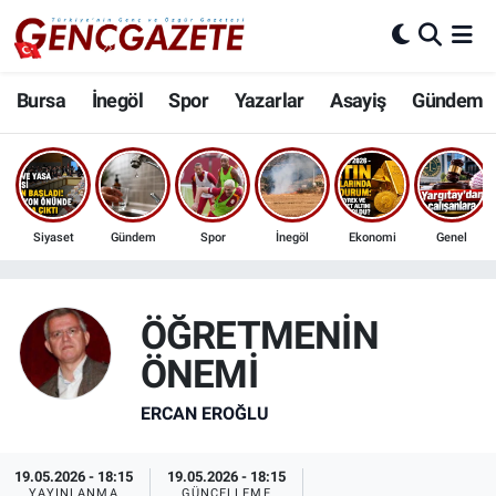
Bursa
Nöbetçi Eczaneler
Bursa
İnegöl
Spor
Yazarlar
Asayiş
Gündem
İnegöl
Hava Durumu
3.SAYFA
Trafik Durumu
Siyaset
Gündem
Spor
İnegöl
Ekonomi
Genel
Spor
Süper Lig Puan Durumu ve Fikstür
Eğitim
Tüm Manşetler
ÖĞRETMENİN
ÖNEMİ
Ekonomi
Son Dakika Haberleri
ERCAN EROĞLU
Güncel
Haber Arşivi
19.05.2026 - 18:15
19.05.2026 - 18:15
İnanç
YAYINLANMA
GÜNCELLEME