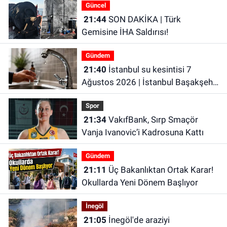
Güncel
21:44
SON DAKİKA | Türk
Gemisine İHA Saldırısı!
Gündem
21:40
İstanbul su kesintisi 7
Ağustos 2026 | İstanbul Başakşehir
Su Kesintisi | İstanbul’da Son
Spor
Dakika Su Kesintileri!
21:34
VakıfBank, Sırp Smaçör
Vanja Ivanovic’i Kadrosuna Kattı
Gündem
21:11
Üç Bakanlıktan Ortak Karar!
Okullarda Yeni Dönem Başlıyor
İnegöl
21:05
İnegöl'de araziyi