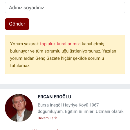
Gönder
Yorum yazarak
topluluk kurallarımızı
kabul etmiş
bulunuyor ve tüm sorumluluğu üstleniyorsunuz. Yazılan
yorumlardan Genç Gazete hiçbir şekilde sorumlu
tutulamaz.
ERCAN EROĞLU
Bursa İnegöl Hayriye Köyü 1967
doğumluyum. Eğitim Bilimleri Uzmanı olarak
özel ve kamu kurumlarında, bazı sivil toplum
Devam Et
örgütlerinde çalıştım (Örneğin Ankara eker