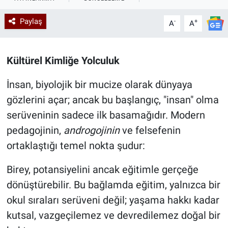
Kadın & Aile
Paylaş
-
+
A
A
Kültür & Sanat
Kültürel Kimliğe Yolculuk
Sağlık
İnsan, biyolojik bir mucize olarak dünyaya
Siyaset
gözlerini açar; ancak bu başlangıç, "insan" olma
serüveninin sadece ilk basamağıdır. Modern
Teknoloji
pedagojinin,
androgojinin
ve felsefenin
ortaklaştığı temel nokta şudur:
Yazarlar
Birey, potansiyelini ancak eğitimle gerçeğe
Astroloji-Rüya
dönüştürebilir. Bu bağlamda eğitim, yalnızca bir
okul sıraları serüveni değil; yaşama hakkı kadar
kutsal, vazgeçilemez ve devredilemez doğal bir