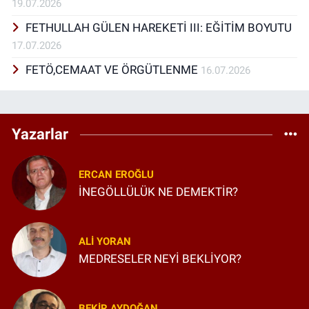
19.07.2026
FETHULLAH GÜLEN HAREKETİ III: EĞİTİM BOYUTU
17.07.2026
FETÖ,CEMAAT VE ÖRGÜTLENME
16.07.2026
Yazarlar
ERCAN EROĞLU
İNEGÖLLÜLÜK NE DEMEKTİR?
ALI YORAN
MEDRESELER NEYİ BEKLİYOR?
BEKIR AYDOĞAN