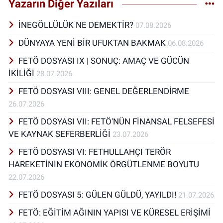
Portakalı Eğitim Kooperatifi, Başka Bir Okul
Yazarın Diğer Yazıları
Mümkün Girişimi vb.). Eğitim, toplum
kalkınması, antropoloji, siyaset bilimi, sosyal
İNEGÖLLÜLÜK NE DEMEKTİR?
07.08.2026
psikoloji, tarih, doğa öncelikli ilgi alanım
DÜNYAYA YENİ BİR UFUKTAN BAKMAK
06.08.2026
içinde yar almaktadır. Bizim Köy adlı bir
derginin editörlüğünü yapmaktayım. Ankara
FETÖ DOSYASI IX | SONUÇ: AMAÇ VE GÜCÜN
Üniversitesi Eğitim Yönetimi ve Planlaması
İKİLİĞİ
28.07.2026
Bölümü Lisans mezunuyum. Aynı
Üniversitede Halk Eğitimi alanında yüksek
FETÖ DOSYASI VIII: GENEL DEĞERLENDİRME
lisans yaptım. Daha sonra Anadolu
26.07.2026
Üniversitesi Kamu Yönetimi bölümünü
FETÖ DOSYASI VII: FETÖ'NÜN FİNANSAL FELSEFESİ
bitirdim. Yayınlanmış üç kitabım, farklı
alanlarda yazılmış makalelerim
VE KAYNAK SEFERBERLİĞİ
23.07.2026
bulunmaktadır. Doğa, şiir ve kitap severim.
FETÖ DOSYASI VI: FETHULLAHÇI TERÖR
Şimdilerde yapay zeka bağlamında ekonomi,
HAREKETİNİN EKONOMİK ÖRGÜTLENME BOYUTU
siyaset bilimi ve eğitim alanları ilgi alanım
içinde.
22.07.2026
FETÖ DOSYASI 5: GÜLEN GÜLDÜ, YAYILDI!
21.07.2026
FETÖ: EĞİTİM AĞININ YAPISI VE KÜRESEL ERİŞİMİ