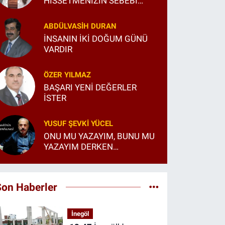
HİSSETMENİZİN SEBEBİ
SANDIĞINIZDAN FARKLI
OLABİLİR
ABDÜLVASIH DURAN
İNSANIN İKİ DOĞUM GÜNÜ
VARDIR
ÖZER YILMAZ
BAŞARI YENİ DEĞERLER
İSTER
YUSUF ŞEVKI YÜCEL
ONU MU YAZAYIM, BUNU MU
YAZAYIM DERKEN…
Son Haberler
İnegöl