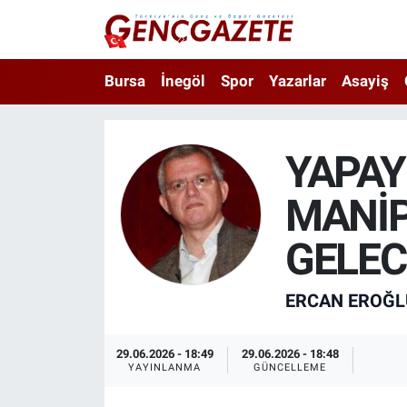
Bursa
Nöbetçi Eczaneler
Bursa
İnegöl
Spor
Yazarlar
Asayiş
İnegöl
Hava Durumu
YAPAY
3.SAYFA
Trafik Durumu
MANİ
Spor
Süper Lig Puan Durumu ve Fikstür
GELEC
Eğitim
Tüm Manşetler
ERCAN EROĞL
Ekonomi
Son Dakika Haberleri
Güncel
Haber Arşivi
29.06.2026 - 18:49
29.06.2026 - 18:48
YAYINLANMA
GÜNCELLEME
İnanç