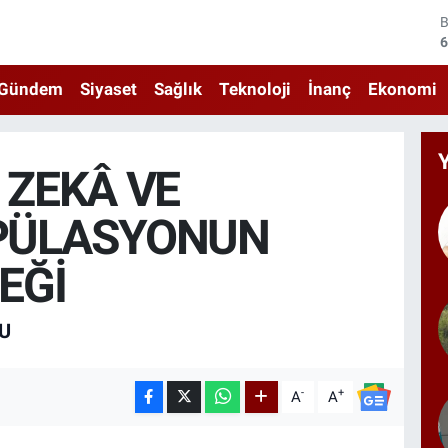
4
5
Gündem
Siyaset
Sağlık
Teknoloji
İnanç
Ekonomi
6
6
 ZEKÂ VE
1
PÜLASYONUN
6
EĞİ
U
-
+
A
A