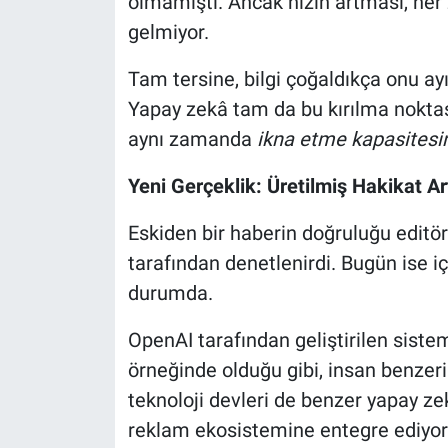
olmamıştı. Ancak hızın artması, he
gelmiyor.
Tam tersine, bilgi çoğaldıkça onu ayı
Yapay zekâ tam da bu kırılma noktası
aynı zamanda
ikna etme kapasitesin
Yeni Gerçeklik: Üretilmiş Hakikat Art
Eskiden bir haberin doğruluğu editör
tarafından denetlenirdi. Bugün ise 
durumda.
OpenAI tarafından geliştirilen siste
örneğinde olduğu gibi, insan benzeri
teknoloji devleri de benzer yapay z
reklam ekosistemine entegre ediyor