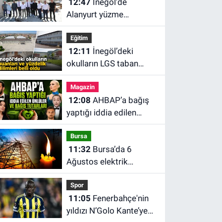
12:47
İnegöl’de
Alanyurt yüzme
havuzunun yapımı
Eğitim
sürüyor
12:11
İnegöl’deki
okulların LGS taban
puanları belli oldu. İşte
Magazin
en yüksek puanlı okul
12:08
AHBAP’a bağış
yaptığı iddia edilen
ünlüler ve bağış tutarları
Bursa
11:32
Bursa’da 6
Ağustos elektrik
kesintisi: Mahalle
Spor
mahalle kesinti saatleri
11:05
Fenerbahçe'nin
yıldızı N’Golo Kante’ye