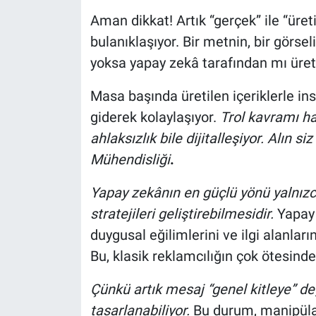
Aman dikkat! Artık “gerçek” ile “üret
bulanıklaşıyor. Bir metnin, bir görse
yoksa yapay zekâ tarafından mı üret
Masa başında üretilen içeriklerle i
giderek kolaylaşıyor.
Trol kavramı ha
ahlaksızlık bile dijitalleşiyor. Alın 
Mühendisliği
.
Yapay zekânın en güçlü yönü yalnızca
stratejileri geliştirebilmesidir.
Yapay 
duygusal eğilimlerini ve ilgi alanları
Bu, klasik reklamcılığın çok ötesinde
Çünkü artık mesaj “genel kitleye” deği
tasarlanabiliyor.
Bu durum, manipülas