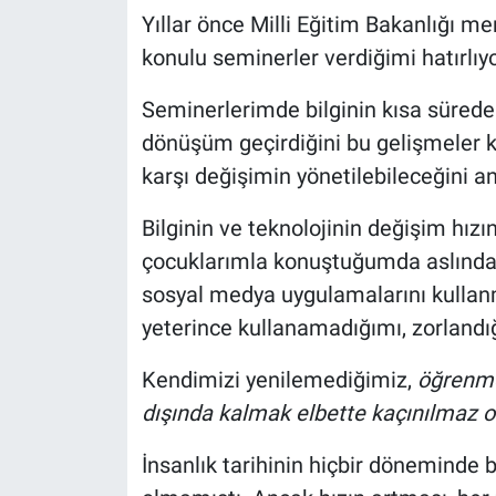
Yıllar önce Milli Eğitim Bakanlığı m
Kadın & Aile
konulu seminerler verdiğimi hatırlıy
Kültür & Sanat
Seminerlerimde bilginin kısa sürede ç
dönüşüm geçirdiğini bu gelişmeler k
Sağlık
karşı değişimin yönetilebileceğini 
Siyaset
Bilginin ve teknolojinin değişim hızı
çocuklarımla konuştuğumda aslında b
Teknoloji
sosyal medya uygulamalarını kullanm
Yazarlar
yeterince kullanamadığımı, zorlandı
Kendimizi yenilemediğimiz,
öğrenme
Astroloji-Rüya
dışında kalmak elbette kaçınılmaz ol
İnsanlık tarihinin hiçbir döneminde b