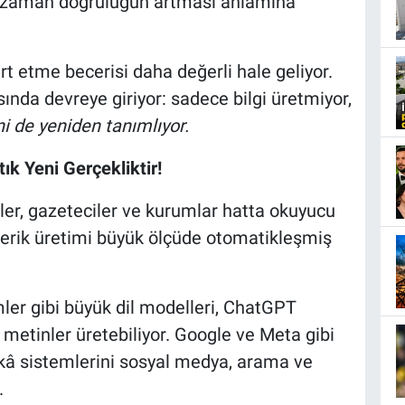
r zaman doğruluğun artması anlamına
rt etme becerisi daha değerli hale geliyor.
nda devreye giriyor: sadece bilgi üretmiyor,
i de yeniden tanımlıyor.
ık Yeni Gerçekliktir!
ler, gazeteciler ve kurumlar hatta okuyucu
içerik üretimi büyük ölçüde otomatikleşmiş
mler gibi büyük dil modelleri, ChatGPT
 metinler üretebiliyor. Google ve Meta gibi
ekâ sistemlerini sosyal medya, arama ve
.