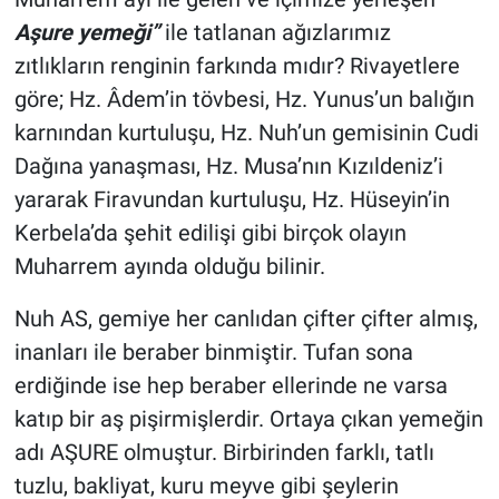
Aşure yemeği”
ile tatlanan ağızlarımız
zıtlıkların renginin farkında mıdır? Rivayetlere
göre; Hz. Âdem’in tövbesi, Hz. Yunus’un balığın
karnından kurtuluşu, Hz. Nuh’un gemisinin Cudi
Dağına yanaşması, Hz. Musa’nın Kızıldeniz’i
yararak Firavundan kurtuluşu, Hz. Hüseyin’in
Kerbela’da şehit edilişi gibi birçok olayın
Muharrem ayında olduğu bilinir.
Nuh AS, gemiye her canlıdan çifter çifter almış,
inanları ile beraber binmiştir. Tufan sona
erdiğinde ise hep beraber ellerinde ne varsa
katıp bir aş pişirmişlerdir. Ortaya çıkan yemeğin
adı AŞURE olmuştur. Birbirinden farklı, tatlı
tuzlu, bakliyat, kuru meyve gibi şeylerin