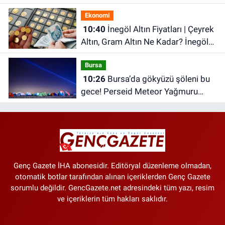
Ekonomi
10:40
İnegöl Altın Fiyatları | Çeyrek
Altın, Gram Altın Ne Kadar? İnegöl
Kapalı Çarşı'da Altın Ne Kadar?
Bursa
10:26
Bursa’da gökyüzü şöleni bu
gece! Perseid Meteor Yağmuru
Karacabey’den izlenecek
Genç Gazete İHA abonesidir. Editöryal düzenleme olmadan,
otomatik botlar tarafından alınan içeriklerden Genç Gazete
sorumlu değildir. GencGazete.net adresindeki tüm yazı, resim
ve içeriklerin tüm hakları saklıdır.