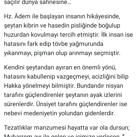
saçılır dünya sahnesine…
Hz. Âdem ile başlayan insanın hikâyesinde,
şeytan kibrin ve hasedin pisliğinde boğulup
huzurdan kovulmayı tercih etmiştir. İlk insan ise
hatasını fark edip tövbe yağmurunda
yıkanmayı, pişman olup arınmayı seçmiştir.
Kendini şeytandan ayıran en önemli yönü,
hatasını kabullenip vazgeçmeyi, acizliğini bilip
Hakka yönelmeyi bilmiştir. Bundandır nisyan
tarafını güçlendirenler şeytanın ayak izlerini
sürenlerdir. Ünsiyet tarafını güçlendirenler ise
nebevi medeniyetin yolundan gidenlerdir.
Tezatlıklar manzumesi hayatta var ola dursun;
Muharrem ayı ile gelen ve içimize yerleşen
“