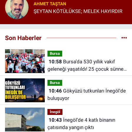
AHMET TAŞTAN
ŞEYTAN KÖTÜLÜKSE; MELEK HAYIRDIR
Son Haberler
Bursa
10:58
Bursa’da 530 yıllık vakıf
geleneği yaşatıldı! 25 çocuk sünnet
ettirildi
Bursa
10:46
Gökyüzü tutkunları İnegöl'de
buluşuyor
İnegöl
10:43
İnegöl’de 4 katlı binanın
çatısında yangın çıktı