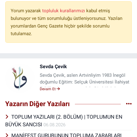
Yorum yazarak
topluluk kurallarımızı
kabul etmiş
bulunuyor ve tüm sorumluluğu üstleniyorsunuz. Yazılan
yorumlardan Genç Gazete hiçbir şekilde sorumlu
tutulamaz.
Sevda Çevik
Sevda Çevik, aslen Artvinliyim 1983 İnegöl
doğumlu Eğitim: Selçuk Üniversitesi İlahiyat
Fakültesi mezunu meslek: Din kültürü ve
Devam Et
ahlak bilgisi öğretmenliği Yazmak, seyahat
etmek, okumak, ney üflemek gibi hobilerim
Yazarın Diğer Yazıları
var.
TOPLUM YAZILARI (2. BÖLÜM) | TOPLUMUN EN
BÜYÜK SANCISI
06.08.2026
MANİFEST GURUBUNUN TOPLUMA ZARARLARI