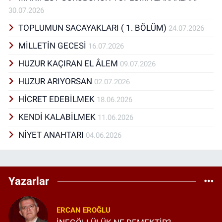
30.07.2026
TOPLUMUN SACAYAKLARI ( 1. BÖLÜM)
24.07.2026
MİLLETİN GECESİ
16.07.2026
HUZUR KAÇIRAN EL ÂLEM
09.07.2026
HUZUR ARIYORSAN
02.07.2026
HİCRET EDEBİLMEK
18.06.2026
KENDİ KALABİLMEK
11.06.2026
NİYET ANAHTARI
04.06.2026
Yazarlar
ERCAN EROĞLU