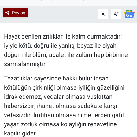
Kadın & Aile
Paylaş
-
+
A
A
Kültür & Sanat
Hayat denilen zıtlıklar ile kaim durmaktadır;
Sağlık
iyiyle kötü, doğru ile yanlış, beyaz ile siyah,
doğum ile ölüm, adalet ile zulüm hep birbirine
Siyaset
sarmalanmıştır.
Teknoloji
Tezatlıklar sayesinde hakkı bulur insan,
kötülüğün çirkinliği olmasa iyiliğin güzelliğini
Yazarlar
idrak edemez, vedalar olmasa vuslattan
Astroloji-Rüya
habersizdir; ihanet olmasa sadakate karşı
vefasızdır. İmtihan olmasa nimetlerden gafil
yaşar, zorluk olmasa kolaylığın rehavetine
kapılır gider.