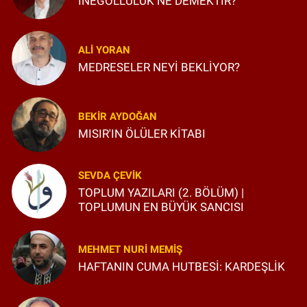
İNEGÖLLÜLÜK NE DEMEKTİR?
ALI YORAN
MEDRESELER NEYİ BEKLİYOR?
BEKIR AYDOĞAN
MISIR'IN ÖLÜLER KİTABI
SEVDA ÇEVIK
TOPLUM YAZILARI (2. BÖLÜM) |
TOPLUMUN EN BÜYÜK SANCISI
MEHMET NURI MEMIŞ
HAFTANIN CUMA HUTBESİ: KARDEŞLİK