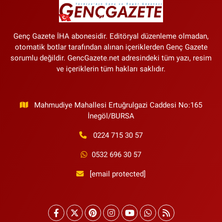
Genç Gazete İHA abonesidir. Editöryal düzenleme olmadan,
otomatik botlar tarafından alınan içeriklerden Genç Gazete
sorumlu değildir. GencGazete.net adresindeki tüm yazı, resim
ve içeriklerin tüm hakları saklıdır.
Mahmudiye Mahallesi Ertuğrulgazi Caddesi No:165
İnegöl/BURSA
0224 715 30 57
0532 696 30 57
[email protected]