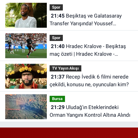
Spor
21:45
Beşiktaş ve Galatasaray
Transfer Yarışında! Youssef
Chermiti Listede
Spor
21:40
Hradec Kralove - Beşiktaş
maç özeti | Hradec Kralove -
Beşiktaş maçı önemli dakikalar
TV Yayın Akışı
21:37
Recep İvedik 6 filmi nerede
çekildi, konusu ne, oyuncuları kim?
Bursa
21:29
Uludağ’ın Eteklerindeki
Orman Yangını Kontrol Altına Alındı