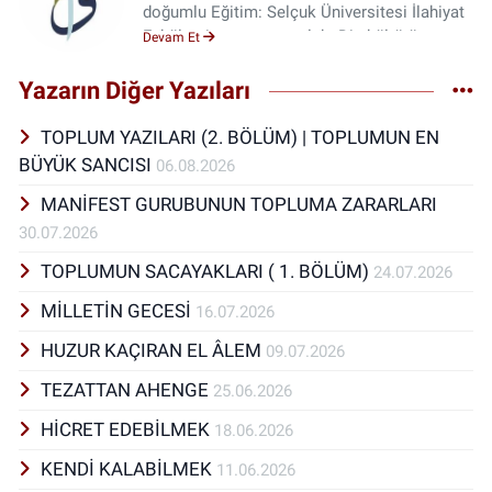
doğumlu Eğitim: Selçuk Üniversitesi İlahiyat
Fakültesi mezunu meslek: Din kültürü ve
Devam Et
ahlak bilgisi öğretmenliği Yazmak, seyahat
etmek, okumak, ney üflemek gibi hobilerim
Yazarın Diğer Yazıları
var.
TOPLUM YAZILARI (2. BÖLÜM) | TOPLUMUN EN
BÜYÜK SANCISI
06.08.2026
MANİFEST GURUBUNUN TOPLUMA ZARARLARI
30.07.2026
TOPLUMUN SACAYAKLARI ( 1. BÖLÜM)
24.07.2026
MİLLETİN GECESİ
16.07.2026
HUZUR KAÇIRAN EL ÂLEM
09.07.2026
TEZATTAN AHENGE
25.06.2026
HİCRET EDEBİLMEK
18.06.2026
KENDİ KALABİLMEK
11.06.2026