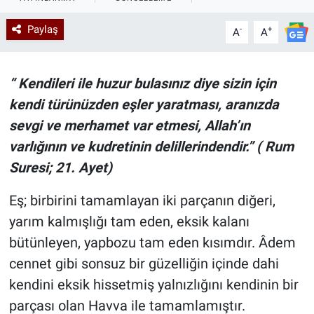
Kadın & Aile
Paylaş
-
+
A
A
Kültür & Sanat
“ Kendileri ile huzur bulasınız diye sizin için
Sağlık
kendi türünüzden eşler yaratması, aranızda
sevgi ve merhamet var etmesi, Allah’ın
Siyaset
varlığının ve kudretinin delillerindendir.” ( Rum
Suresi; 21. Ayet)
Teknoloji
Eş; birbirini tamamlayan iki parçanın diğeri,
Yazarlar
yarım kalmışlığı tam eden, eksik kalanı
Astroloji-Rüya
bütünleyen, yapbozu tam eden kısımdır. Âdem
cennet gibi sonsuz bir güzelliğin içinde dahi
kendini eksik hissetmiş yalnızlığını kendinin bir
parçası olan Havva ile tamamlamıştır.