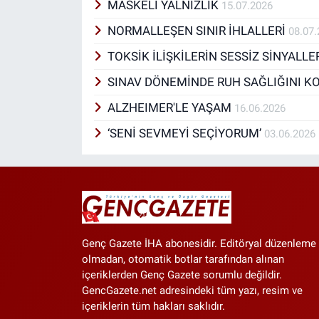
psikoloji alanında kendimi sür
MASKELİ YALNIZLIK
15.07.2026
NORMALLEŞEN SINIR İHLALLERİ
08.07
TOKSİK İLİŞKİLERİN SESSİZ SİNYALLE
SINAV DÖNEMİNDE RUH SAĞLIĞINI 
ALZHEIMER'LE YAŞAM
16.06.2026
‘SENİ SEVMEYİ SEÇİYORUM’
03.06.2026
Genç Gazete İHA abonesidir. Editöryal düzenleme
olmadan, otomatik botlar tarafından alınan
içeriklerden Genç Gazete sorumlu değildir.
GencGazete.net adresindeki tüm yazı, resim ve
içeriklerin tüm hakları saklıdır.