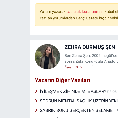
Yorum yazarak
topluluk kurallarımızı
kabul e
Yazılan yorumlardan Genç Gazete hiçbir şeki
ZEHRA DURMUŞ ŞEN
Ben Zehra Şen. 2002 İnegöl’de
sonra Zeki Konukoğlu Anadolu
Üniversitesi Psikoloji (İngil
Devam Et
onur derecesiyle mezun oldu
Avusturya’daki Graz Üniversit
Yazarın Diğer Yazıları
Alzheimer merkezi başta olmak 
mesleki deneyim kazandım. Ayrı
İYİLEŞMEK ZİHİNDE Mİ BAŞLAR?
05.08
Davranışçı Terapi (BDT), Mindf
SPORUN MENTAL SAĞLIK ÜZERİNDEKİ
Performans Testi Uygulayıcılığ
sürdürdüm. Yaklaşık yedi aydır
SABRIN SONU GERÇEKTEN SELAMET 
sağlığı üzerine bilimsel temell