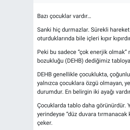
Kadın & Aile
Bazı çocuklar vardır…
Kültür & Sanat
Sanki hiç durmazlar. Sürekli hareket 
oturduklarında bile içleri kıpır kıpırdır
Sağlık
Peki bu sadece “çok enerjik olmak” mı
Siyaset
bozukluğu (DEHB) dediğimiz tabloya
Teknoloji
DEHB genellikle çocuklukta, çoğunlu
yalnızca çocuklara özgü olmayan, yeti
Yazarlar
durumdur. En belirgin iki ayağı vardır
Astroloji-Rüya
Çocuklarda tablo daha görünürdür. 
yerindeyse “düz duvara tırmanacak k
çeker.