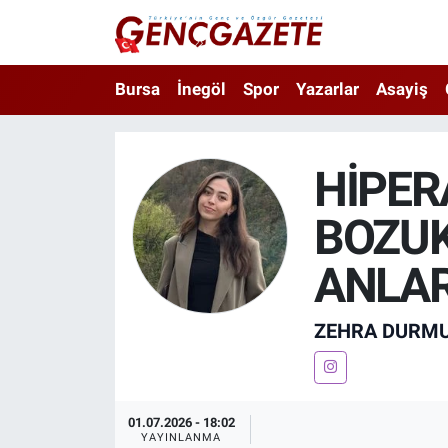
Bursa
Nöbetçi Eczaneler
Bursa
İnegöl
Spor
Yazarlar
Asayiş
İnegöl
Hava Durumu
HİPER
3.SAYFA
Trafik Durumu
BOZUK
Spor
Süper Lig Puan Durumu ve Fikstür
ANLAR
Eğitim
Tüm Manşetler
ZEHRA DURMU
Ekonomi
Son Dakika Haberleri
Güncel
Haber Arşivi
01.07.2026 - 18:02
İnanç
YAYINLANMA