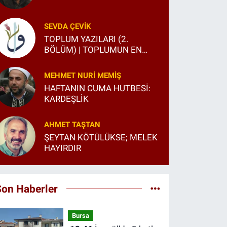
SEVDA ÇEVIK
TOPLUM YAZILARI (2.
BÖLÜM) | TOPLUMUN EN
BÜYÜK SANCISI
MEHMET NURI MEMIŞ
HAFTANIN CUMA HUTBESİ:
KARDEŞLİK
AHMET TAŞTAN
ŞEYTAN KÖTÜLÜKSE; MELEK
HAYIRDIR
Son Haberler
Bursa