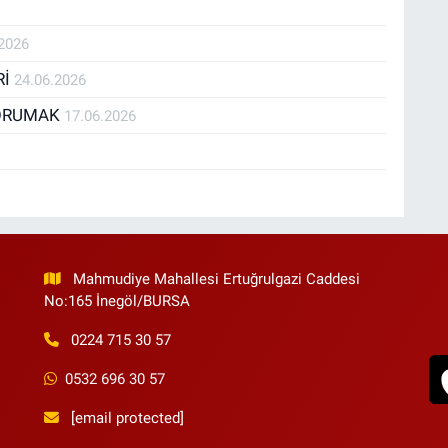
ekli geliştirmeyi önemsiyorum.
.2026
Rİ
24.06.2026
KORUMAK
17.06.2026
Mahmudiye Mahallesi Ertuğrulgazi Caddesi
No:165 İnegöl/BURSA
0224 715 30 57
0532 696 30 57
[email protected]