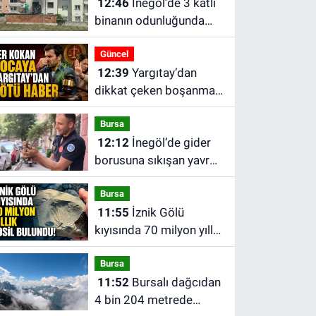
12:46
İnegöl’de 3 katlı
binanın odunluğunda
yangın paniği
Güncel
12:39
Yargıtay’dan
dikkat çeken boşanma
kararı: Kişisel temizliğe
Bursa
dikkat etmeyen eş tam
12:12
İnegöl’de gider
kusurlu sayıldı
borusuna sıkışan yavru
kedi böyle kurtarıldı
Bursa
11:55
İznik Gölü
kıyısında 70 milyon yıllık
fosil bulundu
Bursa
11:52
Bursalı dağcıdan
4 bin 204 metrede