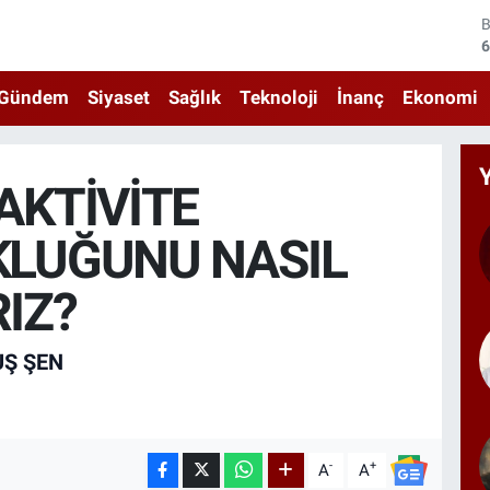
6
4
5
Gündem
Siyaset
Sağlık
Teknoloji
İnanç
Ekonomi
6
6
AKTİVİTE
1
LUĞUNU NASIL
IZ?
Ş ŞEN
-
+
A
A