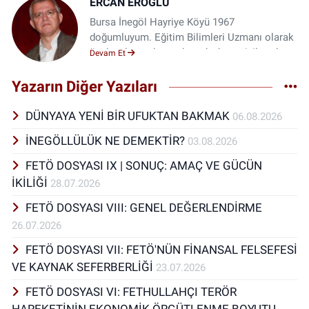
ERCAN EROĞLU
Bursa İnegöl Hayriye Köyü 1967
doğumluyum. Eğitim Bilimleri Uzmanı olarak
özel ve kamu kurumlarında, bazı sivil toplum
Devam Et
örgütlerinde çalıştım (Örneğin Ankara eker
Portakalı Eğitim Kooperatifi, Başka Bir Okul
Yazarın Diğer Yazıları
Mümkün Girişimi vb.). Eğitim, toplum
kalkınması, antropoloji, siyaset bilimi, sosyal
DÜNYAYA YENİ BİR UFUKTAN BAKMAK
06.08.2026
psikoloji, tarih, doğa öncelikli ilgi alanım
İNEGÖLLÜLÜK NE DEMEKTİR?
03.08.2026
içinde yar almaktadır. Bizim Köy adlı bir
derginin editörlüğünü yapmaktayım. Ankara
FETÖ DOSYASI IX | SONUÇ: AMAÇ VE GÜCÜN
Üniversitesi Eğitim Yönetimi ve Planlaması
İKİLİĞİ
28.07.2026
Bölümü Lisans mezunuyum. Aynı
Üniversitede Halk Eğitimi alanında yüksek
FETÖ DOSYASI VIII: GENEL DEĞERLENDİRME
lisans yaptım. Daha sonra Anadolu
26.07.2026
Üniversitesi Kamu Yönetimi bölümünü
FETÖ DOSYASI VII: FETÖ'NÜN FİNANSAL FELSEFESİ
bitirdim. Yayınlanmış üç kitabım, farklı
alanlarda yazılmış makalelerim
VE KAYNAK SEFERBERLİĞİ
23.07.2026
bulunmaktadır. Doğa, şiir ve kitap severim.
FETÖ DOSYASI VI: FETHULLAHÇI TERÖR
Şimdilerde yapay zeka bağlamında ekonomi,