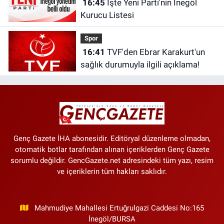
16:45
İşte Yeni Parti'nin İnegöl
Kurucu Listesi
Spor
16:41
TVF'den Ebrar Karakurt'un
sağlık durumuyla ilgili açıklama!
Genç Gazete İHA abonesidir. Editöryal düzenleme olmadan,
otomatik botlar tarafından alınan içeriklerden Genç Gazete
sorumlu değildir. GencGazete.net adresindeki tüm yazı, resim
ve içeriklerin tüm hakları saklıdır.
Mahmudiye Mahallesi Ertuğrulgazi Caddesi No:165
İnegöl/BURSA