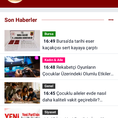
Son Haberler
Bursa
16:49
Bursa'da tarihi eser
kaçakçısı sert kayaya çarptı
Kadın & Aile
16:48
Rekabetçi Oyunların
Çocuklar Üzerindeki Olumlu Etkileri
Neler?
Genel
16:45
Çocuklu aileler evde nasıl
daha kaliteli vakit geçirebilir?
Araştırmalar 10–20 dakikanın
Siyaset
önemine işaret ediyor