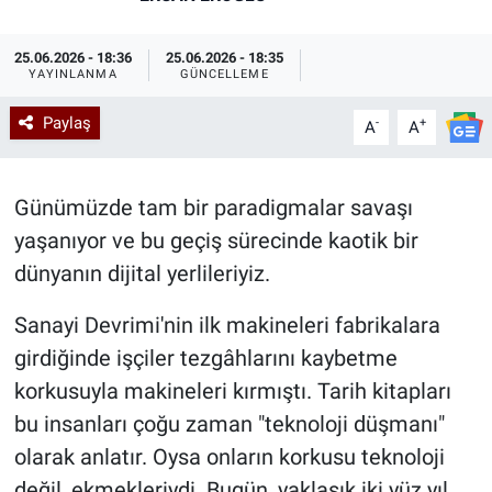
Kadın & Aile
25.06.2026 - 18:36
25.06.2026 - 18:35
YAYINLANMA
GÜNCELLEME
Kültür & Sanat
Paylaş
-
+
A
A
Sağlık
Günümüzde tam bir paradigmalar savaşı
Siyaset
yaşanıyor ve bu geçiş sürecinde kaotik bir
Teknoloji
dünyanın dijital yerlileriyiz.
Yazarlar
Sanayi Devrimi'nin ilk makineleri fabrikalara
girdiğinde işçiler tezgâhlarını kaybetme
Astroloji-Rüya
korkusuyla makineleri kırmıştı. Tarih kitapları
bu insanları çoğu zaman "teknoloji düşmanı"
olarak anlatır. Oysa onların korkusu teknoloji
değil, ekmekleriydi. Bugün, yaklaşık iki yüz yıl