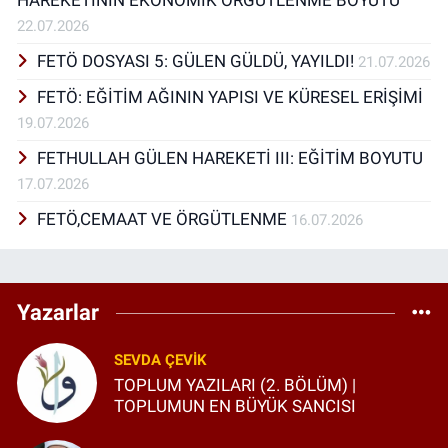
HAREKETİNİN EKONOMİK ÖRGÜTLENME BOYUTU
siyaset bilimi ve eğitim alanları ilgi alanım
içinde.
22.07.2026
FETÖ DOSYASI 5: GÜLEN GÜLDÜ, YAYILDI!
21.07.2026
FETÖ: EĞİTİM AĞININ YAPISI VE KÜRESEL ERİŞİMİ
19.07.2026
FETHULLAH GÜLEN HAREKETİ III: EĞİTİM BOYUTU
17.07.2026
FETÖ,CEMAAT VE ÖRGÜTLENME
16.07.2026
Yazarlar
SEVDA ÇEVIK
TOPLUM YAZILARI (2. BÖLÜM) |
TOPLUMUN EN BÜYÜK SANCISI