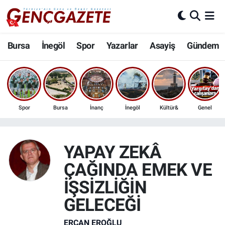
Bursa
Nöbetçi Eczaneler
Bursa
İnegöl
Spor
Yazarlar
Asayiş
Gündem
İnegöl
Hava Durumu
3.SAYFA
Trafik Durumu
Spor
Bursa
İnanç
İnegöl
Kültür&
Genel
Spor
Süper Lig Puan Durumu ve Fikstür
Eğitim
Tüm Manşetler
YAPAY ZEKÂ
ÇAĞINDA EMEK VE
Ekonomi
Son Dakika Haberleri
İŞSİZLİĞİN
Güncel
Haber Arşivi
GELECEĞİ
İnanç
ERCAN EROĞLU