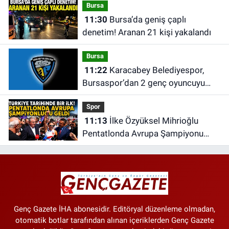
Bursa
11:30
Bursa’da geniş çaplı
denetim! Aranan 21 kişi yakalandı
Bursa
11:22
Karacabey Belediyespor,
Bursaspor’dan 2 genç oyuncuyu
kadrosuna kattı
Spor
11:13
İlke Özyüksel Mihrioğlu
Pentatlonda Avrupa Şampiyonu
Oldu!
Genç Gazete İHA abonesidir. Editöryal düzenleme olmadan,
otomatik botlar tarafından alınan içeriklerden Genç Gazete