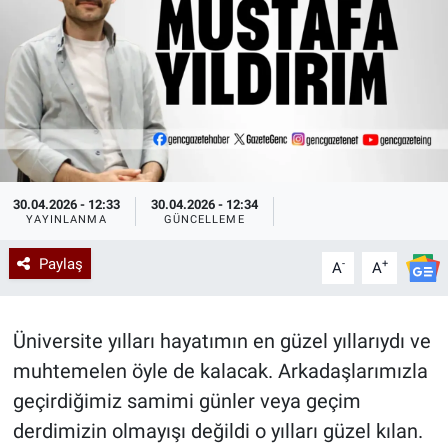
Kadın & Aile
Kültür & Sanat
Sağlık
Siyaset
30.04.2026 - 12:33
30.04.2026 - 12:34
YAYINLANMA
GÜNCELLEME
Teknoloji
Paylaş
-
+
A
A
Yazarlar
Üniversite yılları hayatımın en güzel yıllarıydı ve
Astroloji-Rüya
muhtemelen öyle de kalacak. Arkadaşlarımızla
geçirdiğimiz samimi günler veya geçim
derdimizin olmayışı değildi o yılları güzel kılan.