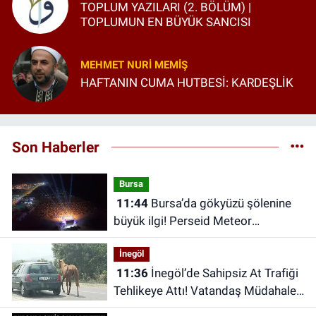
TOPLUM YAZILARI (2. BÖLÜM) |
TOPLUMUN EN BÜYÜK SANCISI
MEHMET NURI MEMIŞ
HAFTANIN CUMA HUTBESİ: KARDEŞLİK
Son Haberler
Bursa
11:44
Bursa’da gökyüzü şölenine
büyük ilgi! Perseid Meteor
Yağmuru’nu 25 bin kişi izledi
İnegöl
11:36
İnegöl’de Sahipsiz At Trafiği
Tehlikeye Attı! Vatandaş Müdahale
Etti