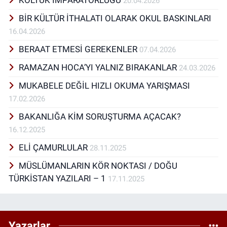
20.04.2026
BİR KÜLTÜR İTHALATI OLARAK OKUL BASKINLARI
16.04.2026
BERAAT ETMESİ GEREKENLER
07.04.2026
RAMAZAN HOCA’YI YALNIZ BIRAKANLAR
24.03.2026
MUKABELE DEĞİL HIZLI OKUMA YARIŞMASI
17.02.2026
BAKANLIĞA KİM SORUŞTURMA AÇACAK?
16.12.2025
ELİ ÇAMURLULAR
28.11.2025
MÜSLÜMANLARIN KÖR NOKTASI / DOĞU
TÜRKİSTAN YAZILARI – 1
17.11.2025
Yazarlar