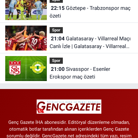
22:15
Göztepe - Trabzonspor maç
özeti
Spor
21:04
Galatasaray - Villarreal Maçı
Canlı İzle | Galatasaray - Villarreal
Maçı Canlı Anlatım | Galatasaray
Spor
Maçı İzle
21:00
Sivasspor - Esenler
Erokspor maç özeti
Genç Gazete İHA abonesidir. Editöryal düzenleme olmadan,
otomatik botlar tarafından alınan içeriklerden Genç Gazete
sorumlu değildir. GencGazete.net adresindeki tüm yazı, resim