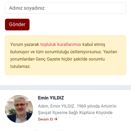
Gönder
Yorum yazarak
topluluk kurallarımızı
kabul etmiş
bulunuyor ve tüm sorumluluğu üstleniyorsunuz. Yazılan
yorumlardan Genç Gazete hiçbir şekilde sorumlu
tutulamaz.
Emin YILDIZ
Adım, Emin YILDIZ. 1969 yılında Artvin'in
Şavşat İlçesine bağlı Küplüce Köyünde
doğdum. İlk okulu köyümde, Orta okulu,
Devam Et
Artvin'in Murgul ilçesinde okuduktan sonra,