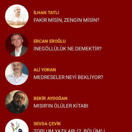
İLHAN TATLI
FAKİR MİSİN, ZENGİN MİSİN?
ERCAN EROĞLU
İNEGÖLLÜLÜK NE DEMEKTİR?
ALI YORAN
MEDRESELER NEYİ BEKLİYOR?
BEKIR AYDOĞAN
MISIR'IN ÖLÜLER KİTABI
SEVDA ÇEVIK
TOPLUM YAZILARI (2. BÖLÜM) |