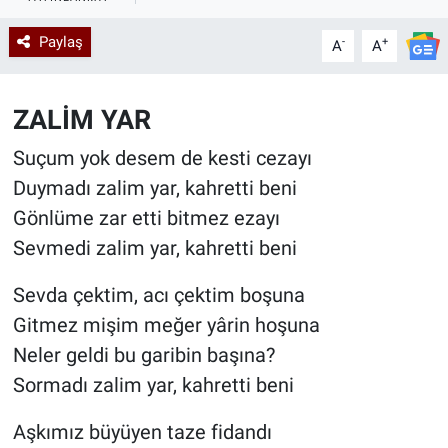
Kadın & Aile
Paylaş
-
+
A
A
Kültür & Sanat
ZALİM YAR
Sağlık
Suçum yok desem de kesti cezayı
Duymadı zalim yar, kahretti beni
Siyaset
Gönlüme zar etti bitmez ezayı
Teknoloji
Sevmedi zalim yar, kahretti beni
Yazarlar
Sevda çektim, acı çektim boşuna
Gitmez mişim meğer yârin hoşuna
Astroloji-Rüya
Neler geldi bu garibin başına?
Sormadı zalim yar, kahretti beni
Aşkımız büyüyen taze fidandı