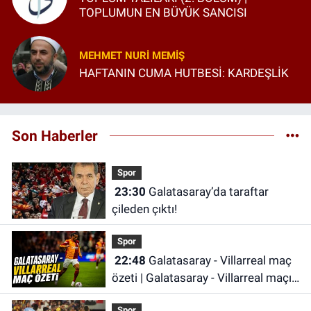
TOPLUMUN EN BÜYÜK SANCISI
MEHMET NURI MEMIŞ
HAFTANIN CUMA HUTBESİ: KARDEŞLİK
Son Haberler
Spor
23:30
Galatasaray’da taraftar
çileden çıktı!
Spor
22:48
Galatasaray - Villarreal maç
özeti | Galatasaray - Villarreal maçı
önemli dakikalar
Spor