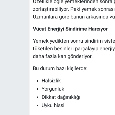
Özellikle öğle yemeklerinden sonra 
zorlaştırabiliyor. Peki yemek sonra
Uzmanlara göre bunun arkasında vüc
Vücut Enerjiyi Sindirime Harcıyor
Yemek yedikten sonra sindirim siste
tüketilen besinleri parçalayıp enerj
daha fazla kan gönderiyor.
Bu durum bazı kişilerde:
Halsizlik
Yorgunluk
Dikkat dağınıklığı
Uyku hissi