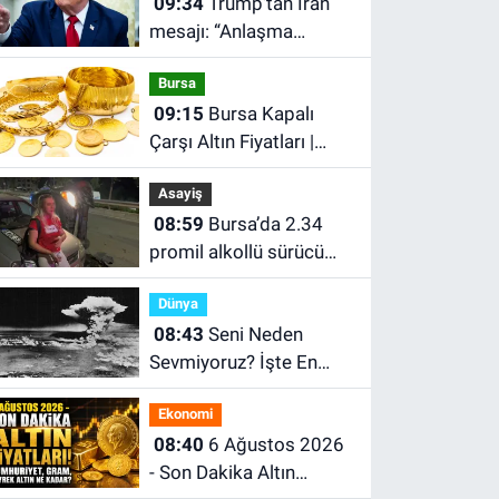
09:34
Trump’tan İran
mesajı: “Anlaşma
yapmayı tercih ederim”
Bursa
09:15
Bursa Kapalı
Çarşı Altın Fiyatları |
Bursa'da Çeyrek Altın,
Asayiş
Gram Altın, Tam Altın
08:59
Bursa’da 2.34
Ne Kadar? En Güncel
promil alkollü sürücü
Altın Fiyatları
kaza yaptı: “Sanane”
Dünya
diyerek karşılık verdi
08:43
Seni Neden
Sevmiyoruz? İşte En
Önemli Sebebi; Atom
Ekonomi
Bombası
08:40
6 Ağustos 2026
- Son Dakika Altın