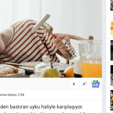
-
+
A
A
nma Süresi: 2 Dk
den bastıran uyku haliyle karşılaşıyor.