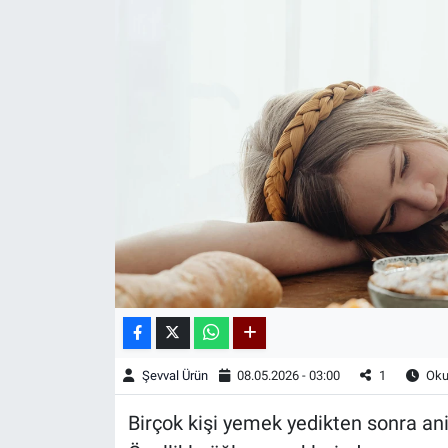
Kadın & Aile
Kültür & Sanat
Sağlık
Siyaset
Teknoloji
Yazarlar
Astroloji-Rüya
Şevval Ürün
08.05.2026 - 03:00
1
Oku
Birçok kişi yemek yedikten sonra ani