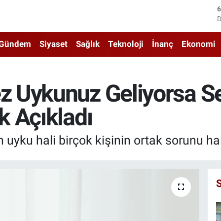
4
5
Gündem
Siyaset
Sağlık
Teknoloji
İnanç
Ekonomi
6
6
Uykunuz Geliyorsa Seb
1
 Açıkladı
6
uyku hali birçok kişinin ortak sorunu hal