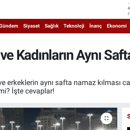
5
6
Gündem
Siyaset
Sağlık
Teknoloji
İnanç
Ekonomi
6
1
 ve Kadınların Aynı Saf
6
4
ve erkeklerin aynı safta namaz kılması c
? İşte cevaplar!