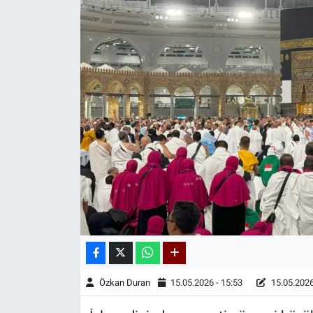
Kadın & Aile
Kültür & Sanat
Sağlık
Siyaset
Teknoloji
Yazarlar
Astroloji-Rüya
Özkan Duran
15.05.2026 - 15:53
15.05.2026