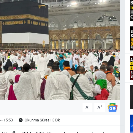
-
+
A
A
 - 15:53
Okunma Süresi: 3 Dk