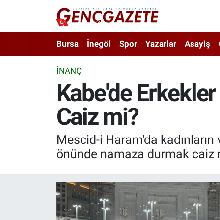
Bursa
Nöbetçi Eczaneler
Bursa
İnegöl
Spor
Yazarlar
Asayiş
İnegöl
Hava Durumu
İNANÇ
Kabe'de Erkekler
3.SAYFA
Trafik Durumu
Caiz mi?
Spor
Süper Lig Puan Durumu ve Fikstür
Eğitim
Tüm Manşetler
Mescid-i Haram'da kadınların 
önünde namaza durmak caiz mi
Ekonomi
Son Dakika Haberleri
Güncel
Haber Arşivi
İnanç