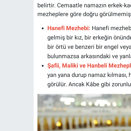
belirtir. Cemaatle namazın erkek-kad
mezheplere göre doğru görülmemişt
Hanefi Mezhebi:
Hanefi mezhebi
gelmiş bir kız, bir erkeğin önün
bir örtü ve benzeri bir engel vey
bulunmazsa arkasındaki ve yanl
Şafii, Maliki ve Hanbeli Mezhepl
yan yana durup namaz kılması, 
görülür. Ancak Kâbe gibi zorunl