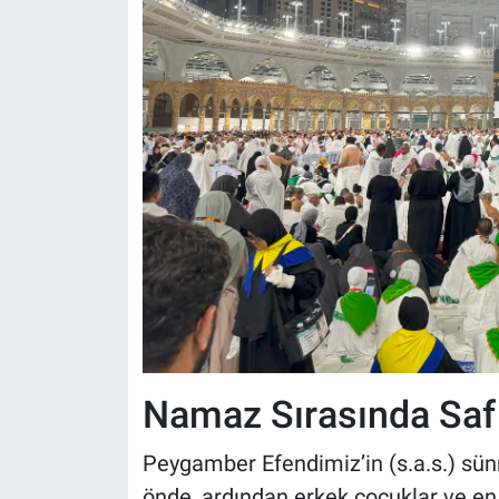
Namaz Sırasında Saf 
Peygamber Efendimiz’in (s.a.s.) sü
önde, ardından erkek çocuklar ve en 