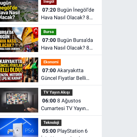
İnegöl
07:20
Bugün İnegöl’de
Hava Nasıl Olacak? 8
Ağustos Cumartesi
Bursa
İnegöl Hava Durumu
07:00
Bugün Bursa'da
Hava Nasıl Olacak? 8
Ağustos Cumartesi
Ekonomi
İnegöl Hava Durumu
07:00
Akaryakıtta
Güncel Fiyatlar Belli
Oldu! Benzin, Motorin ve
TV Yayın Akışı
LPG Ne Kadar?
06:00
8 Ağustos
Cumartesi TV Yayın
Akışı | 8 Ağustos'ta
Teknoloji
Televizyonda Neler Var?
05:00
PlayStation 6
TRT 1, TV8, NOW TV,