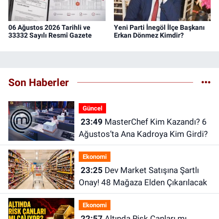
06 Ağustos 2026 Tarihli ve
Yeni Parti İnegöl İlçe Başkanı
33332 Sayılı Resmî Gazete
Erkan Dönmez Kimdir?
Son Haberler
Güncel
23:49
MasterChef Kim Kazandı? 6
Ağustos’ta Ana Kadroya Kim Girdi?
Ekonomi
23:25
Dev Market Satışına Şartlı
Onay! 48 Mağaza Elden Çıkarılacak
Ekonomi
22:57
Altında Risk Çanları mı