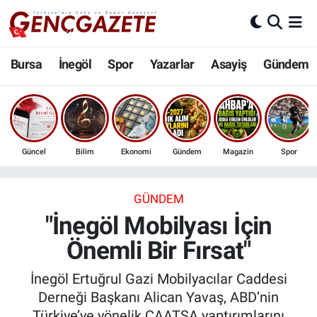
Bursa
Nöbetçi Eczaneler
Bursa
İnegöl
Spor
Yazarlar
Asayiş
Gündem
İnegöl
Hava Durumu
3.SAYFA
Trafik Durumu
Güncel
Bilim
Ekonomi
Gündem
Magazin
Spor
Spor
Süper Lig Puan Durumu ve Fikstür
Eğitim
Tüm Manşetler
GÜNDEM
"İnegöl Mobilyası İçin
Ekonomi
Son Dakika Haberleri
Önemli Bir Fırsat"
Güncel
Haber Arşivi
İnegöl Ertuğrul Gazi Mobilyacılar Caddesi
Derneği Başkanı Alican Yavaş, ABD’nin
İnanç
Türkiye’ye yönelik CAATSA yaptırımlarını