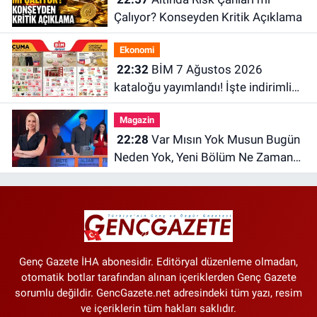
Çalıyor? Konseyden Kritik Açıklama
Ekonomi
22:32
BİM 7 Ağustos 2026
kataloğu yayımlandı! İşte indirimli
ürünler ve fiyatları
Magazin
22:28
Var Mısın Yok Musun Bugün
Neden Yok, Yeni Bölüm Ne Zaman?
6 Ağustos ATV Yayın Akışı
Genç Gazete İHA abonesidir. Editöryal düzenleme olmadan,
otomatik botlar tarafından alınan içeriklerden Genç Gazete
sorumlu değildir. GencGazete.net adresindeki tüm yazı, resim
ve içeriklerin tüm hakları saklıdır.