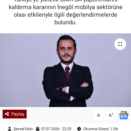
kaldırma kararının İnegöl mobilya sektörüne
Kadın & Aile
olası etkileriyle ilgili değerlendirmelerde
bulundu.
Kültür & Sanat
Sağlık
Siyaset
Teknoloji
Yazarlar
Astroloji-Rüya
Paylaş
-
+
A
A
Şevval Ürün
07.07.2026 - 22:29
Okunma Süresi: 1 Dk