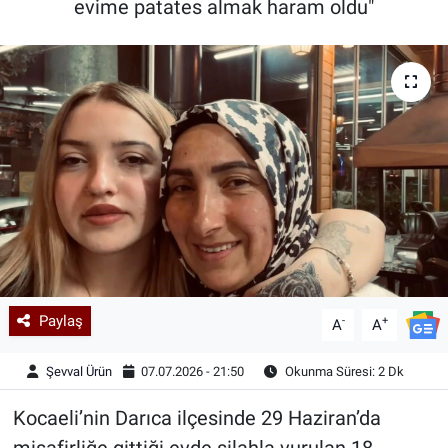
evime patates almak haram oldu"
Kadın & Aile
Kültür & Sanat
Sağlık
Siyaset
Teknoloji
Yazarlar
Paylaş
-
+
A
A
Astroloji-Rüya
Şevval Ürün
07.07.2026 - 21:50
Okunma Süresi: 2 Dk
Kocaeli’nin Darıca ilçesinde 29 Haziran’da
misafirliğe gittiği evde silahla vurulan 18