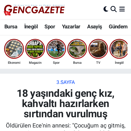
Bursa
Nöbetçi Eczaneler
Bursa
İnegöl
Spor
Yazarlar
Asayiş
Gündem
İnegöl
Hava Durumu
3.SAYFA
Trafik Durumu
Ekonomi
Magazin
Spor
Bursa
TV
İnegöl
Spor
Süper Lig Puan Durumu ve Fikstür
Eğitim
Tüm Manşetler
3.SAYFA
18 yaşındaki genç kız,
Ekonomi
Son Dakika Haberleri
kahvaltı hazırlarken
sırtından vurulmuş
Güncel
Haber Arşivi
Öldürülen Ece'nin annesi: "Çocuğum aç gitmiş,
İnanç