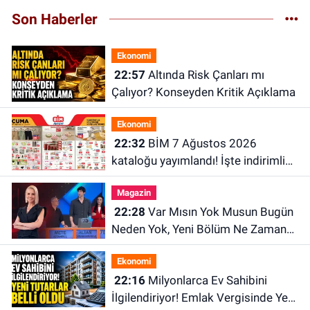
Son Haberler
Ekonomi
22:57
Altında Risk Çanları mı
Çalıyor? Konseyden Kritik Açıklama
Ekonomi
22:32
BİM 7 Ağustos 2026
kataloğu yayımlandı! İşte indirimli
ürünler ve fiyatları
Magazin
22:28
Var Mısın Yok Musun Bugün
Neden Yok, Yeni Bölüm Ne Zaman?
6 Ağustos ATV Yayın Akışı
Ekonomi
22:16
Milyonlarca Ev Sahibini
İlgilendiriyor! Emlak Vergisinde Yeni