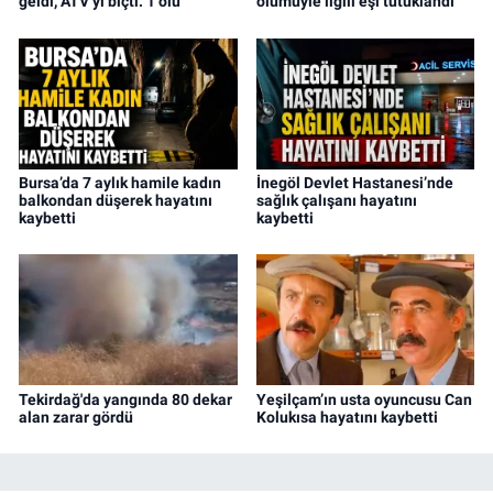
geldi, ATV’yi biçti: 1 ölü
ölümüyle ilgili eşi tutuklandı
Bursa’da 7 aylık hamile kadın
İnegöl Devlet Hastanesi’nde
balkondan düşerek hayatını
sağlık çalışanı hayatını
kaybetti
kaybetti
Tekirdağ'da yangında 80 dekar
Yeşilçam’ın usta oyuncusu Can
alan zarar gördü
Kolukısa hayatını kaybetti