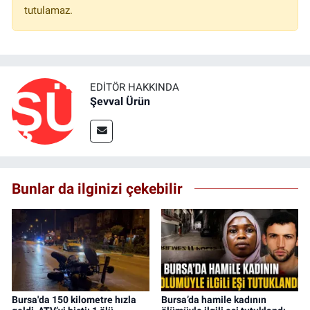
tutulamaz.
EDITÖR HAKKINDA
Şevval Ürün
Bunlar da ilginizi çekebilir
Bursa'da 150 kilometre hızla
Bursa’da hamile kadının