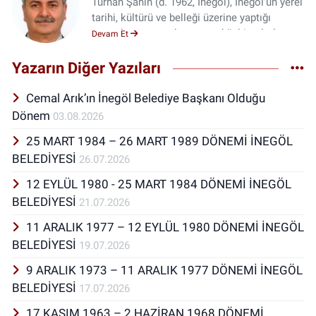
Turhan Şahin (d. 1962, İnegöl), İnegöl'ün yerel
tarihi, kültürü ve belleği üzerine yaptığı
ayrıntılı araştırmalar ve yazdığı kitaplarla
Devam Et
tanınan Türk araştırmacı ve yazardır. Şehrin
yerel medyasında uzun yıllar çalışmış,
Yazarın Diğer Yazıları
İnegöl'ün geçmişine ışık tutan eserler
kaleme almıştır. İnegöl doğumludur. İnegöl
Cemal Arık’ın İnegöl Belediye Başkanı Olduğu
Gazipaşa İlkokulu, İnegöl Ortaokulu ve İnegöl
Dönem
03.08.2026
Ticaret Lisesinde eğitim gördü. 1984-1993
25 MART 1984 – 26 MART 1989 DÖNEMİ İNEGÖL
arasında İnegöl'de esnaflık yaptı. 1993-2010
arasında özel sektörde çalıştı. Bu süreçte
BELEDİYESİ
26.07.2026
ilçenin yerel gazetelerinde yazdı, yerel
12 EYLÜL 1980 - 25 MART 1984 DÖNEMİ İNEGÖL
televizyonlarında programlar yaptı, ilçedeki
BELEDİYESİ
21.07.2026
sivil toplum örgütlerinde görevler aldı. 2010
yılından itibaren çalışmalarını tamamen
11 ARALIK 1977 – 12 EYLÜL 1980 DÖNEMİ İNEGÖL
İnegöl üzerine yoğunlaştırdı. İnegöl’de
BELEDİYESİ
19.07.2026
yaşamını sürdürmekte, Bursa Okulu İnegöl
temsilciliğini yürütmektedir. Basılan Kitapları
9 ARALIK 1973 – 11 ARALIK 1977 DÖNEMİ İNEGÖL
ve daha geniş bilgi için:
BELEDİYESİ
17.07.2026
www.turhansahin.com
17 KASIM 1963 – 2 HAZİRAN 1968 DÖNEMİ