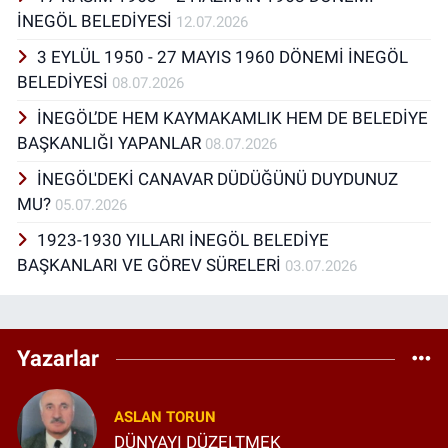
İNEGÖL BELEDİYESİ
12.07.2026
3 EYLÜL 1950 - 27 MAYIS 1960 DÖNEMİ İNEGÖL
BELEDİYESİ
08.07.2026
İNEGÖL’DE HEM KAYMAKAMLIK HEM DE BELEDİYE
BAŞKANLIĞI YAPANLAR
08.07.2026
İNEGÖL'DEKİ CANAVAR DÜDÜĞÜNÜ DUYDUNUZ
MU?
05.07.2026
1923-1930 YILLARI İNEGÖL BELEDİYE
BAŞKANLARI VE GÖREV SÜRELERİ
03.07.2026
Yazarlar
ASLAN TORUN
DÜNYAYI DÜZELTMEK