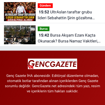
Hangi Kanalda?
Gündem
15:52
UltrAslan taraftar grubu
lideri Sebahattin Şirin gözaltına
alındı | Sebahattin Şirin kimdir?
Bursa
15:42
Bursa Akşam Ezanı Kaçta
Okunacak? Bursa Namaz Vakitleri,
Bursa Ezan Saatleri | 09 Ağustos
2026 Pazar
Genç Gazete İHA abonesidir. Editöryal düzenleme olmadan,
otomatik botlar tarafından alınan içeriklerden Genç Gazete
sorumlu değildir. GencGazete.net adresindeki tüm yazı, resim
ve içeriklerin tüm hakları saklıdır.