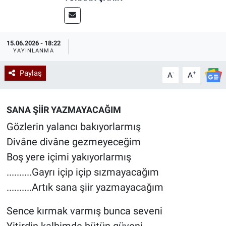
Kadın & Aile
Kültür & Sanat
15.06.2026 - 18:22
YAYINLANMA
Sağlık
Paylaş
-
+
A
A
Siyaset
SANA ŞİİR YAZMAYACAĞIM
Teknoloji
Gözlerin yalancı bakıyorlarmış
Divâne divâne gezmeyeceğim
Yazarlar
Boş yere içimi yakıyorlarmış
..........Gayrı içip içip sızmayacağım
Astroloji-Rüya
..........Artık sana şiir yazmayacağım
Sence kırmak varmış bunca seveni