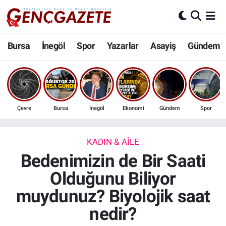
Bursa
Nöbetçi Eczaneler
Bursa
İnegöl
Spor
Yazarlar
Asayiş
Gündem
İnegöl
Hava Durumu
3.SAYFA
Trafik Durumu
Çevre
Bursa
İnegöl
Ekonomi
Gündem
Spor
Spor
Süper Lig Puan Durumu ve Fikstür
Eğitim
Tüm Manşetler
KADIN & AILE
Bedenimizin de Bir Saati
Ekonomi
Son Dakika Haberleri
Olduğunu Biliyor
muydunuz? Biyolojik saat
Güncel
Haber Arşivi
nedir?
İnanç