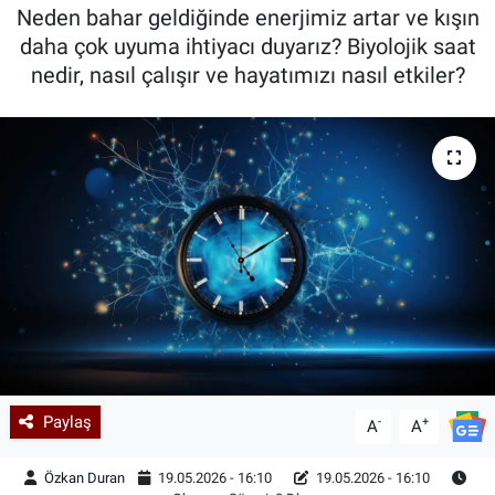
Neden bahar geldiğinde enerjimiz artar ve kışın
Kadın & Aile
daha çok uyuma ihtiyacı duyarız? Biyolojik saat
nedir, nasıl çalışır ve hayatımızı nasıl etkiler?
Kültür & Sanat
Sağlık
Siyaset
Teknoloji
Yazarlar
Astroloji-Rüya
Paylaş
-
+
A
A
Özkan Duran
19.05.2026 - 16:10
19.05.2026 - 16:10