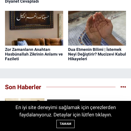
Diyanet Cevapladı
Zor Zamanların Anahtarı
Dua Etmenin Bilimi | İstemek
Hasbünallah Zikrinin Anlamı ve
Neyi Değiştirir? Mucizevi Kabul
Fazileti
Hikayeleri
Son Haberler
Bilim ve teknoloji
En iyi site deneyimi sağlamak için çerezlerden
05:00
Bu Yöntemi Deneyenler Bir
Bu Yöntemi Deneyenler Bir Daha Ağda ve
faydalanıyoruz. Detaylar için lütfen tıklayın.
05:00
Daha Ağda ve Jilete Dönmüyor!
Jilete Dönmüyor! Foto Epilasyon
TAMAM
Foto Epilasyon Hakkında Merak
Hakkında Merak Edilenler