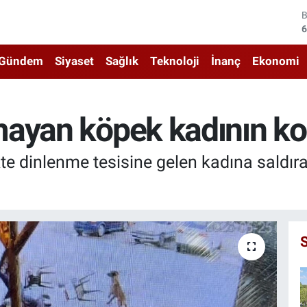
4
5
Gündem
Siyaset
Sağlık
Teknoloji
İnanç
Ekonomi
6
6
ayan köpek kadının ko
1
ikte dinlenme tesisine gelen kadına saldı
6