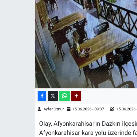
Kadın & Aile
Kültür & Sanat
Sağlık
Siyaset
Teknoloji
Yazarlar
Astroloji-Rüya
Ayfer Öznur
15.06.2026 - 09:37
15.06.2026 
Olay, Afyonkarahisar'ın Dazkırı ilçesi
Afyonkarahisar kara yolu üzerinde fa