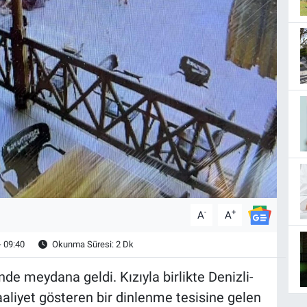
-
+
A
A
- 09:40
Okunma Süresi: 2 Dk
nde meydana geldi. Kızıyla birlikte Denizli-
aliyet gösteren bir dinlenme tesisine gelen