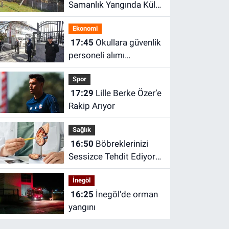
Samanlık Yangında Kül
Oldu
Ekonomi
17:45
Okullara güvenlik
personeli alımı
yapılacak! 30 bin
Spor
personel alınacak
17:29
Lille Berke Özer’e
Rakip Arıyor
Sağlık
16:50
Böbreklerinizi
Sessizce Tehdit Ediyor!
Bu 3 Soruna Dikkat
İnegöl
16:25
İnegöl'de orman
yangını