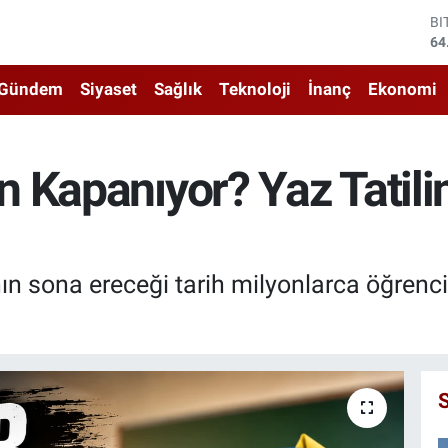
D
47
E
55
Gündem
Siyaset
Sağlık
Teknoloji
İnanç
Ekonomi
ST
64
GR
66
 Kapanıyor? Yaz Tatil
Bİ
13
BI
64
ın sona ereceği tarih milyonlarca öğrenci