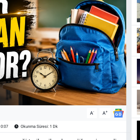
-
+
A
A
10:07
Okunma Süresi: 1 Dk