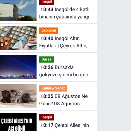
İnegöl
10:43
İnegöl’de 4 katlı
binanın çatısında yangın
çıktı
Ekonomi
10:40
İnegöl Altın
Fiyatları | Çeyrek Altın,
Gram Altın Ne Kadar?
Bursa
İnegöl Kapalı Çarşı'da
10:26
Bursa’da
Altın Ne Kadar?
gökyüzü şöleni bu gece!
Perseid Meteor
Kültür& Sanat
Yağmuru Karacabey’den
10:25
08 Ağustos Ne
izlenecek
Günü? 08 Ağustos
Dünyada ve Türkiye’de
İnegöl
Ne Günü? 08 Ağustos
10:17
Çelebi Ailesi'nin
Ne Burcu?