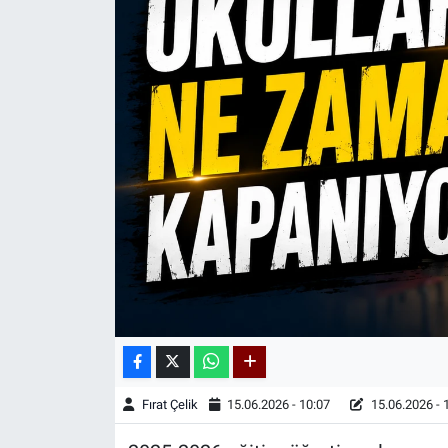
Kadın & Aile
Kültür & Sanat
Sağlık
Siyaset
Teknoloji
Yazarlar
Astroloji-Rüya
Fırat Çelik
15.06.2026 - 10:07
15.06.2026 - 