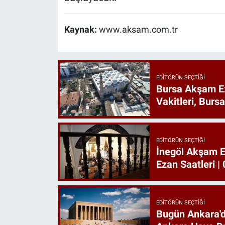
Kaynak:
www.aksam.com.tr
EDITÖRÜN SEÇTIĞI
Bursa Akşam E
Vakitleri, Burs
EDITÖRÜN SEÇTIĞI
İnegöl Akşam E
Ezan Saatleri 
EDITÖRÜN SEÇTIĞI
Bugün Ankara'd