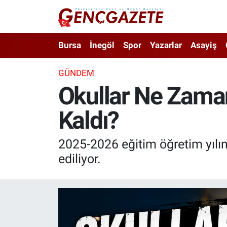
Bursa
Nöbetçi Eczaneler
Bursa
İnegöl
Spor
Yazarlar
Asayiş
İnegöl
Hava Durumu
GÜNDEM
Okullar Ne Zaman
3.SAYFA
Trafik Durumu
Kaldı?
Spor
Süper Lig Puan Durumu ve Fikstür
Eğitim
Tüm Manşetler
2025-2026 eğitim öğretim yılın
ediliyor.
Ekonomi
Son Dakika Haberleri
Güncel
Haber Arşivi
İnanç