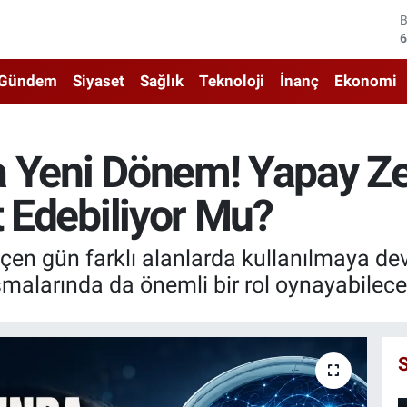
4
5
Gündem
Siyaset
Sağlık
Teknoloji
İnanç
Ekonomi
6
6
a Yeni Dönem! Yapay Z
1
t Edebiliyor Mu?
6
eçen gün farklı alanlarda kullanılmaya d
şmalarında da önemli bir rol oynayabilece