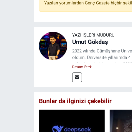
Yazılan yorumlardan Genç Gazete hiçbir şeki
YAZI İŞLERI MÜDÜRÜ
Umut Gökdaş
2022 yılında Gümüşhane Üniver
oldum. Üniversite yıllarımda 
saha deneyimi kazandım. 2023 
Devam Et
ulaştırıyorum.
Bunlar da ilginizi çekebilir