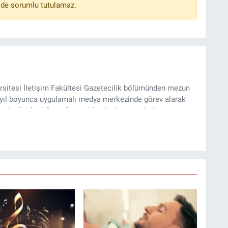
lde sorumlu tutulamaz.
sitesi İletişim Fakültesi Gazetecilik bölümünden mezun
4 yıl boyunca uygulamalı medya merkezinde görev alarak
yılından beri Genç Gazete'de okurlarımıza haber