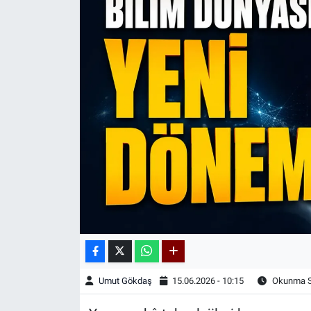
Kadın & Aile
Kültür & Sanat
Sağlık
Siyaset
Teknoloji
Yazarlar
Astroloji-Rüya
Umut Gökdaş
15.06.2026 - 10:15
Okunma Sü