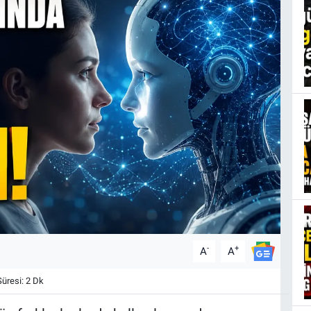
-
+
A
A
resi: 2 Dk