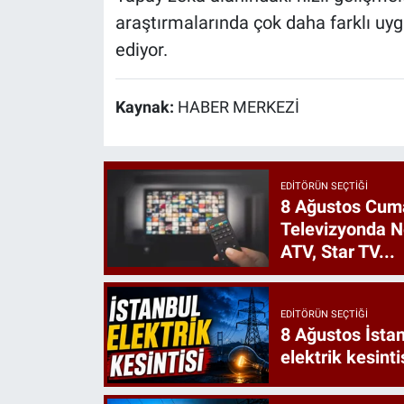
araştırmalarında çok daha farklı uy
ediyor.
Kaynak:
HABER MERKEZİ
EDITÖRÜN SEÇTIĞI
8 Ağustos Cumar
Televizyonda N
ATV, Star TV...
EDITÖRÜN SEÇTIĞI
8 Ağustos İstan
elektrik kesinti