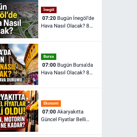
İnegöl
07:20
Bugün İnegöl’de
Hava Nasıl Olacak? 8
Ağustos Cumartesi
İnegöl Hava Durumu
Bursa
07:00
Bugün Bursa'da
Hava Nasıl Olacak? 8
Ağustos Cumartesi
İnegöl Hava Durumu
Ekonomi
07:00
Akaryakıtta
Güncel Fiyatlar Belli
Oldu! Benzin, Motorin ve
LPG Ne Kadar?