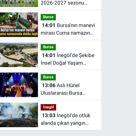
2026-2027 sezonu
forma numaraları belli
Bursa
oldu
14:01
Bursa'nın manevi
mirası Cuma namazında
doldu taştı
Bursa
14:01
İnegöl’de Şekibe
İnsel Doğal Yaşam
Çiftliği atlı binicilik
Bursa
merkezine dönüşüyor
13:06
Aslı Hünel
Uluslararası Bursa
Festivali’nde sahne aldı
İnegöl
13:03
İnegöl’de otluk
alanda çıkan yangın
barakaya sıçradı