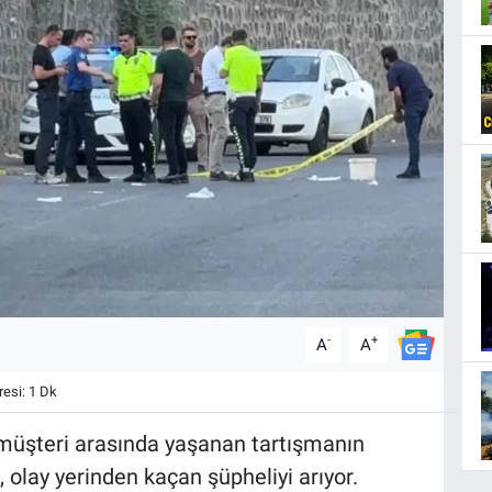
-
+
A
A
esi: 1 Dk
e müşteri arasında yaşanan tartışmanın
, olay yerinden kaçan şüpheliyi arıyor.