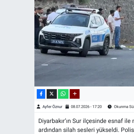
Kadın & Aile
Kültür & Sanat
Sağlık
Siyaset
Teknoloji
Yazarlar
Astroloji-Rüya
Ayfer Öznur
08.07.2026 - 17:20
Okunma Sür
Diyarbakır’ın Sur ilçesinde esnaf il
ardından silah sesleri yükseldi. Polis