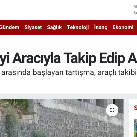
D
4
E
5
Gündem
Siyaset
Sağlık
Teknoloji
İnanç
Ekonomi
S
6
G
6
iyi Aracıyla Takip Edip A
B
1
B
 arasında başlayan tartışma, araçlı takibi
6