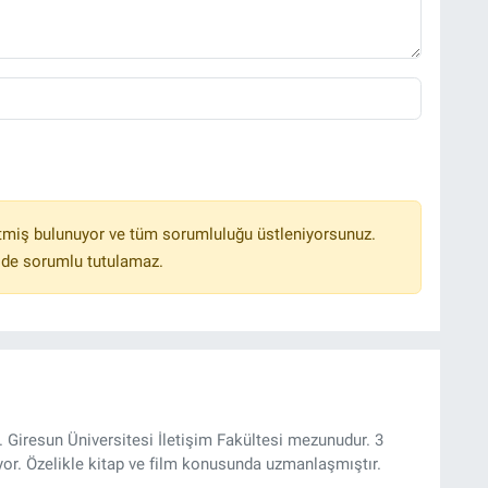
tmiş bulunuyor ve tüm sorumluluğu üstleniyorsunuz.
lde sorumlu tutulamaz.
 Giresun Üniversitesi İletişim Fakültesi mezunudur. 3
yor. Özelikle kitap ve film konusunda uzmanlaşmıştır.