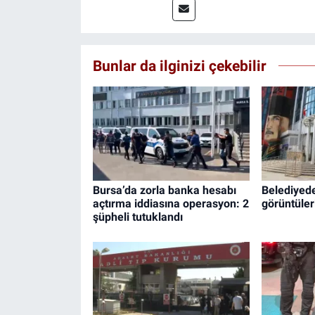
Bunlar da ilginizi çekebilir
Bursa’da zorla banka hesabı
Belediyede
açtırma iddiasına operasyon: 2
görüntüleri
şüpheli tutuklandı