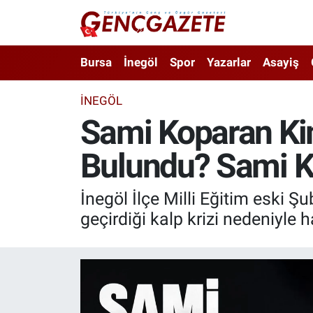
Bursa
Nöbetçi Eczaneler
Bursa
İnegöl
Spor
Yazarlar
Asayiş
İnegöl
Hava Durumu
İNEGÖL
Sami Koparan Ki
3.SAYFA
Trafik Durumu
Bulundu? Sami K
Spor
Süper Lig Puan Durumu ve Fikstür
Eğitim
Tüm Manşetler
İnegöl İlçe Milli Eğitim eski 
geçirdiği kalp krizi nedeniyle 
Ekonomi
Son Dakika Haberleri
Güncel
Haber Arşivi
İnanç