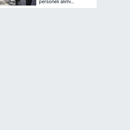
personeli alımı
yapılacak! 30 bin
personel alınacak