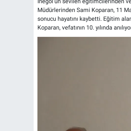
İnegöl’ün sevilen eğitimcilerinden ve
Müdürlerinden Sami Koparan, 11 Mayı
sonucu hayatını kaybetti. Eğitim alan
Koparan, vefatının 10. yılında anılıyo