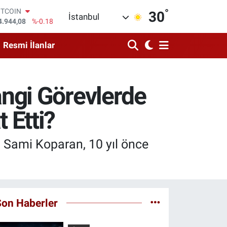
°
OLAR
30
İstanbul
7,7436
%0.18
URO
5,2510
%0.32
Resmi İlanlar
TERLİN
4,4811
%0.38
RAM ALTIN
660.55
%0.03
ngi Görevlerde
İST100
3.779
%-14
 Etti?
ITCOIN
4.944,08
%-0.18
ı Sami Koparan, 10 yıl önce
Son Haberler