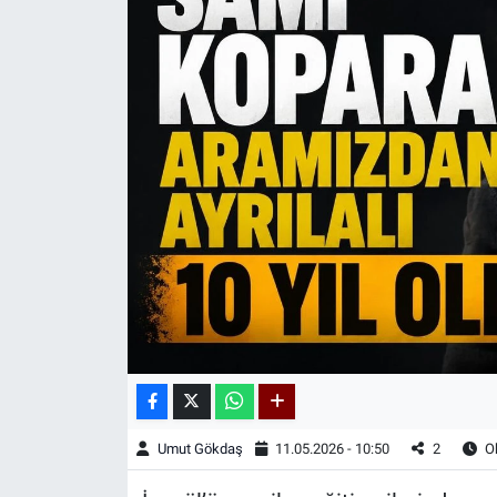
Kadın & Aile
Kültür & Sanat
Sağlık
Siyaset
Teknoloji
Yazarlar
Astroloji-Rüya
Umut Gökdaş
11.05.2026 - 10:50
2
Ok