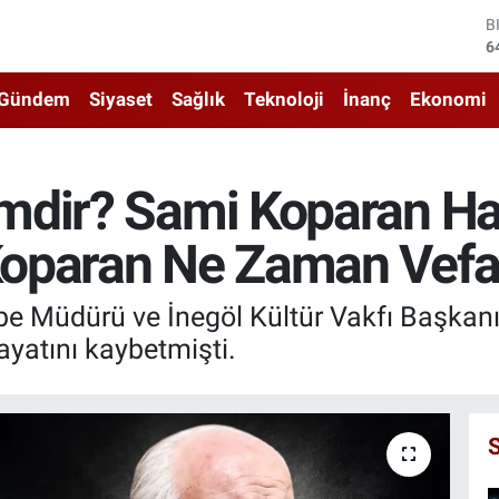
D
4
E
5
Gündem
Siyaset
Sağlık
Teknoloji
İnanç
Ekonomi
S
6
G
6
mdir? Sami Koparan Ha
B
1
oparan Ne Zaman Vefat
B
6
Şube Müdürü ve İnegöl Kültür Vakfı Başkan
hayatını kaybetmişti.