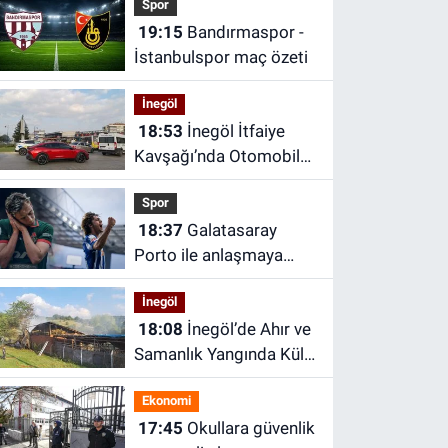
Spor
19:15
Bandırmaspor -
İstanbulspor maç özeti
İnegöl
18:53
İnegöl İtfaiye
Kavşağı’nda Otomobil
ile Halk Otobüsü
Spor
Çarpıştı
18:37
Galatasaray
Porto ile anlaşmaya
vardı! Rodrigo Mora
İnegöl
transferi canlı yayında
18:08
İnegöl’de Ahır ve
açıklandı
Samanlık Yangında Kül
Oldu
Ekonomi
17:45
Okullara güvenlik