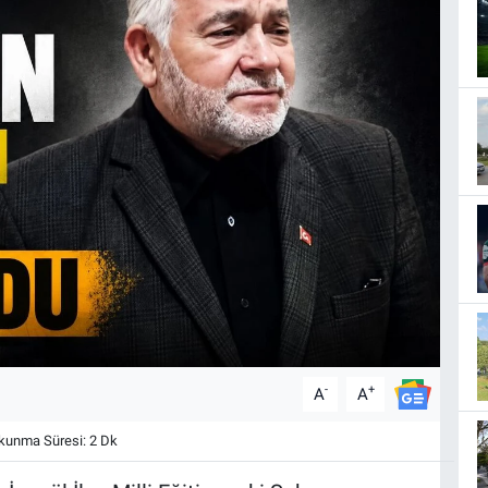
-
+
A
A
unma Süresi: 2 Dk