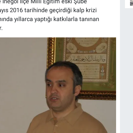
 İnegöl İlçe Milli Eğitim eski Şube
s 2016 tarihinde geçirdiği kalp krizi
ında yıllarca yaptığı katkılarla tanınan
r.