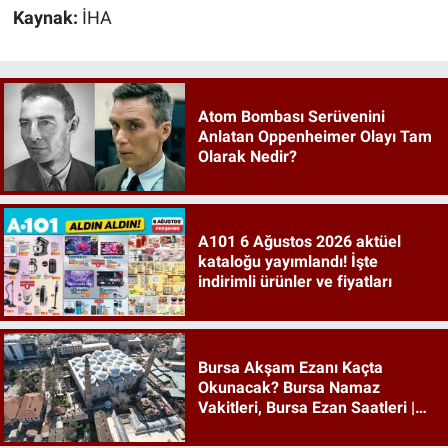
Kaynak:
İHA
Atom Bombası Serüvenini
Anlatan Oppenheimer Olayı Tam
Olarak Nedir?
A101 6 Ağustos 2026 aktüel
kataloğu yayımlandı! İşte
indirimli ürünler ve fiyatları
Bursa Akşam Ezanı Kaçta
Okunacak? Bursa Namaz
Vakitleri, Bursa Ezan Saatleri |
06 Ağustos 2026 Perşembe