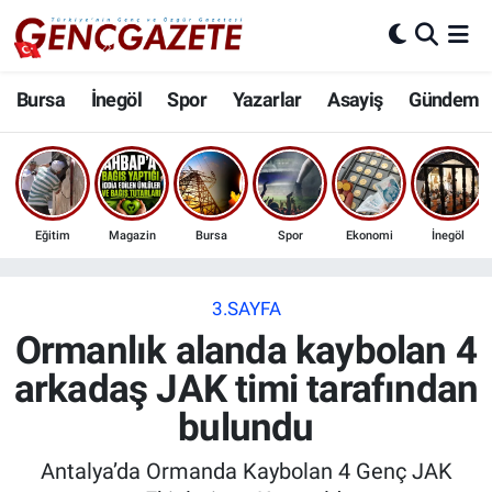
Bursa
Nöbetçi Eczaneler
Bursa
İnegöl
Spor
Yazarlar
Asayiş
Gündem
İnegöl
Hava Durumu
3.SAYFA
Trafik Durumu
Eğitim
Magazin
Bursa
Spor
Ekonomi
İnegöl
Spor
Süper Lig Puan Durumu ve Fikstür
Eğitim
Tüm Manşetler
3.SAYFA
Ormanlık alanda kaybolan 4
Ekonomi
Son Dakika Haberleri
arkadaş JAK timi tarafından
bulundu
Güncel
Haber Arşivi
Antalya’da Ormanda Kaybolan 4 Genç JAK
İnanç