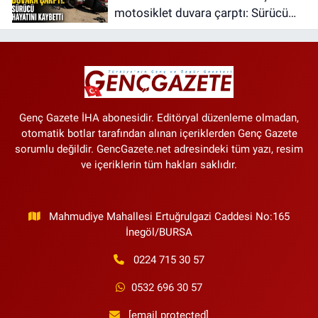
motosiklet duvara çarptı: Sürücü
hayatını kaybetti
Genç Gazete İHA abonesidir. Editöryal düzenleme olmadan,
otomatik botlar tarafından alınan içeriklerden Genç Gazete
sorumlu değildir. GencGazete.net adresindeki tüm yazı, resim
ve içeriklerin tüm hakları saklıdır.
Mahmudiye Mahallesi Ertuğrulgazi Caddesi No:165
İnegöl/BURSA
0224 715 30 57
0532 696 30 57
[email protected]