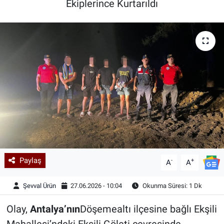
Ekiplerince Kurtarıldı
Kadın & Aile
Kültür & Sanat
Sağlık
Siyaset
Teknoloji
Yazarlar
Paylaş
-
+
A
A
Astroloji-Rüya
Şevval Ürün
27.06.2026 - 10:04
Okunma Süresi: 1 Dk
Olay,
Antalya’nın
Döşemealtı ilçesine bağlı Ekşili
Mahallesi’ndeki Ekşili Göleti çevresinde