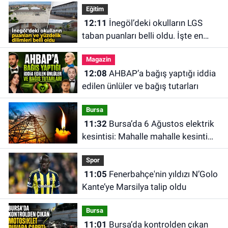
Eğitim
12:11
İnegöl’deki okulların LGS
taban puanları belli oldu. İşte en
yüksek puanlı okul
Magazin
12:08
AHBAP’a bağış yaptığı iddia
edilen ünlüler ve bağış tutarları
Bursa
11:32
Bursa’da 6 Ağustos elektrik
kesintisi: Mahalle mahalle kesinti
saatleri
Spor
11:05
Fenerbahçe'nin yıldızı N’Golo
Kante’ye Marsilya talip oldu
Bursa
11:01
Bursa’da kontrolden çıkan