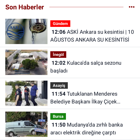
Son Haberler
Gündem
12:06
ASKİ Ankara su kesintisi | 10
AĞUSTOS ANKARA SU KESİNTİSİ
İnegöl
12:02
Kulaca'da salça sezonu
başladı
Asayiş
11:54
Tutuklanan Menderes
Belediye Başkanı İlkay Çiçek
CHP’den istifa etti
Bursa
11:50
Mudanya’da zırhlı banka
aracı elektrik direğine çarptı