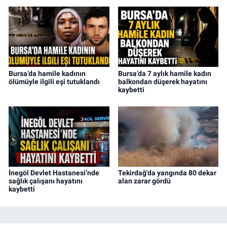
Bursa’da hamile kadının
Bursa’da 7 aylık hamile kadın
ölümüyle ilgili eşi tutuklandı
balkondan düşerek hayatını
kaybetti
İnegöl Devlet Hastanesi’nde
Tekirdağ'da yangında 80 dekar
sağlık çalışanı hayatını
alan zarar gördü
kaybetti