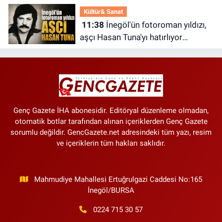
Kültür& Sanat
11:38
İnegöl'ün fotoroman yıldızı,
aşçı Hasan Tuna'yı hatırlıyor
musunuz?
Genç Gazete İHA abonesidir. Editöryal düzenleme olmadan,
otomatik botlar tarafından alınan içeriklerden Genç Gazete
sorumlu değildir. GencGazete.net adresindeki tüm yazı, resim
ve içeriklerin tüm hakları saklıdır.
Mahmudiye Mahallesi Ertuğrulgazi Caddesi No:165
İnegöl/BURSA
0224 715 30 57