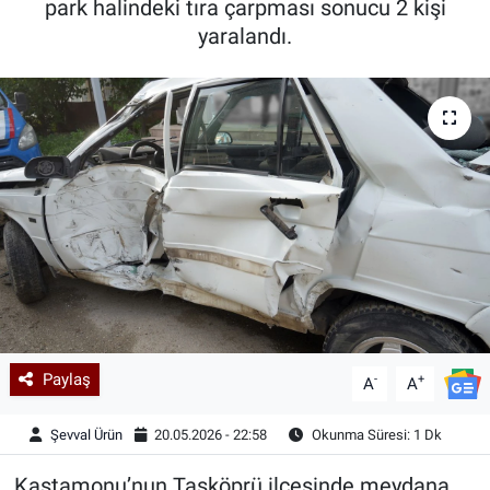
park halindeki tıra çarpması sonucu 2 kişi
yaralandı.
Kadın & Aile
Kültür & Sanat
Sağlık
Siyaset
Teknoloji
Yazarlar
Astroloji-Rüya
Paylaş
-
+
A
A
Şevval Ürün
20.05.2026 - 22:58
Okunma Süresi: 1 Dk
Kastamonu’nun Taşköprü ilçesinde meydana