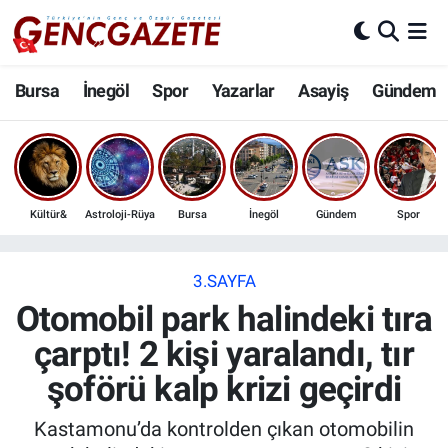
Bursa
Nöbetçi Eczaneler
Bursa
İnegöl
Spor
Yazarlar
Asayiş
Gündem
İnegöl
Hava Durumu
3.SAYFA
Trafik Durumu
Kültür&
Astroloji-Rüya
Bursa
İnegöl
Gündem
Spor
Spor
Süper Lig Puan Durumu ve Fikstür
Eğitim
Tüm Manşetler
3.SAYFA
Otomobil park halindeki tıra
Ekonomi
Son Dakika Haberleri
çarptı! 2 kişi yaralandı, tır
şoförü kalp krizi geçirdi
Güncel
Haber Arşivi
Kastamonu’da kontrolden çıkan otomobilin
İnanç