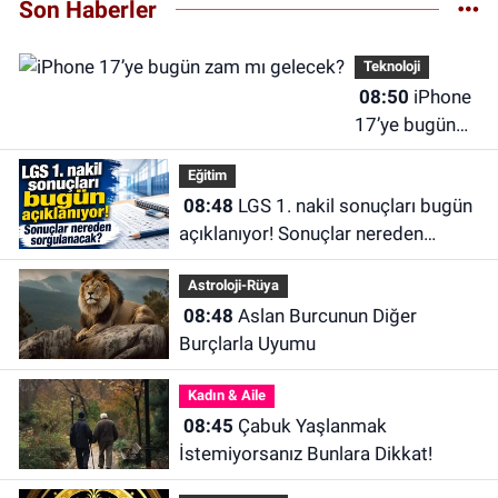
Son Haberler
Teknoloji
08:50
iPhone
17’ye bugün
zam mı
Eğitim
gelecek?
08:48
LGS 1. nakil sonuçları bugün
açıklanıyor! Sonuçlar nereden
sorgulanacak?
Astroloji-Rüya
08:48
Aslan Burcunun Diğer
Burçlarla Uyumu
Kadın & Aile
08:45
Çabuk Yaşlanmak
İstemiyorsanız Bunlara Dikkat!