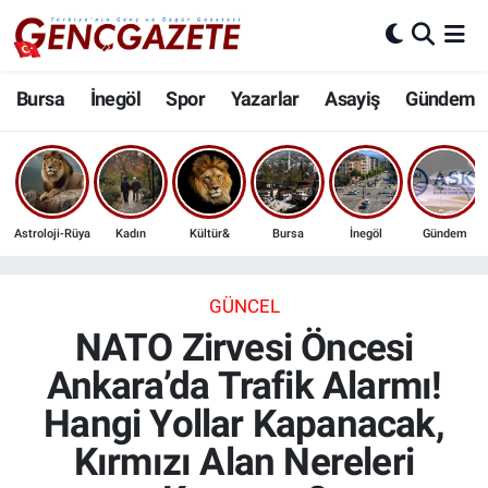
Bursa
Nöbetçi Eczaneler
Bursa
İnegöl
Spor
Yazarlar
Asayiş
Gündem
İnegöl
Hava Durumu
3.SAYFA
Trafik Durumu
Astroloji-Rüya
Kadın
Kültür&
Bursa
İnegöl
Gündem
Spor
Süper Lig Puan Durumu ve Fikstür
Eğitim
Tüm Manşetler
GÜNCEL
NATO Zirvesi Öncesi
Ekonomi
Son Dakika Haberleri
Ankara’da Trafik Alarmı!
Hangi Yollar Kapanacak,
Güncel
Haber Arşivi
Kırmızı Alan Nereleri
İnanç