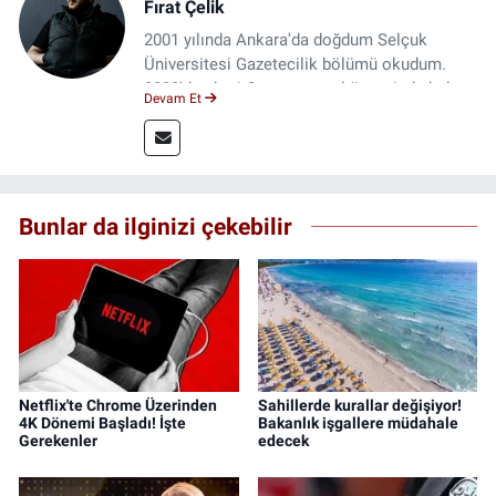
Fırat Çelik
2001 yılında Ankara'da doğdum Selçuk
Üniversitesi Gazetecilik bölümü okudum.
2023'den beri Genç gazete bünyesinde haber
Devam Et
editörlüğü yapmaktayım.
Bunlar da ilginizi çekebilir
Netflix'te Chrome Üzerinden
Sahillerde kurallar değişiyor!
4K Dönemi Başladı! İşte
Bakanlık işgallere müdahale
Gerekenler
edecek