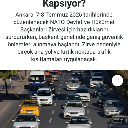
Kapsıyor?
Kadın & Aile
Ankara, 7-8 Temmuz 2026 tarihlerinde
düzenlenecek NATO Devlet ve Hükümet
Kültür & Sanat
Başkanları Zirvesi için hazırlıklarını
sürdürürken, başkent genelinde geniş güvenlik
Sağlık
önlemleri alınmaya başlandı. Zirve nedeniyle
birçok ana yol ve kritik noktada trafik
Siyaset
kısıtlamaları uygulanacak.
Teknoloji
Yazarlar
Astroloji-Rüya