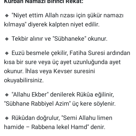
Kurban Namazı Birinci Rekat:
🔸 "Niyet ettim Allah rızası için şükür namazı
kılmaya" diyerek kalpten niyet edilir.
🔸 Tekbir alınır ve "Sübhaneke" okunur.
🔸 Euzü besmele çekilir, Fatiha Suresi ardından
kısa bir sure veya üç ayet uzunluğunda ayet
okunur. İhlas veya Kevser suresini
okuyabilirsiniz.
🔸 "Allahu Ekber" denilerek Rükûa eğilinir,
"Sübhane Rabbiyel Azim" üç kere söylenir.
🔸 Rükûdan doğrulur, "Semi Allahu limen
hamide – Rabbena lekel Hamd" denir.