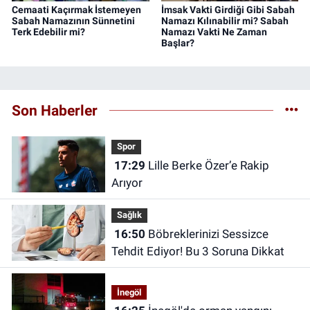
Cemaati Kaçırmak İstemeyen
İmsak Vakti Girdiği Gibi Sabah
Sabah Namazının Sünnetini
Namazı Kılınabilir mi? Sabah
Terk Edebilir mi?
Namazı Vakti Ne Zaman
Başlar?
Son Haberler
Spor
17:29
Lille Berke Özer’e Rakip
Arıyor
Sağlık
16:50
Böbreklerinizi Sessizce
Tehdit Ediyor! Bu 3 Soruna Dikkat
İnegöl