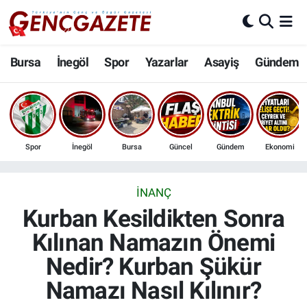
Bursa
Nöbetçi Eczaneler
Bursa
İnegöl
Spor
Yazarlar
Asayiş
Gündem
İnegöl
Hava Durumu
3.SAYFA
Trafik Durumu
Spor
İnegöl
Bursa
Güncel
Gündem
Ekonomi
Spor
Süper Lig Puan Durumu ve Fikstür
Eğitim
Tüm Manşetler
İNANÇ
Kurban Kesildikten Sonra
Ekonomi
Son Dakika Haberleri
Kılınan Namazın Önemi
Nedir? Kurban Şükür
Güncel
Haber Arşivi
Namazı Nasıl Kılınır?
İnanç