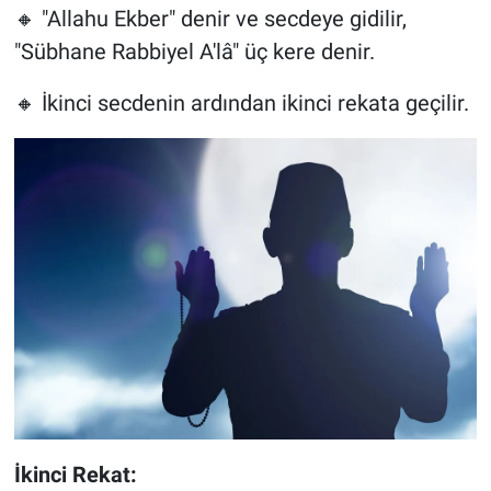
🔸 "Allahu Ekber" denir ve secdeye gidilir,
"Sübhane Rabbiyel A'lâ" üç kere denir.
🔸 İkinci secdenin ardından ikinci rekata geçilir.
İkinci Rekat: