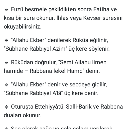
🔹 Euzü besmele çekildikten sonra Fatiha ve
kısa bir sure okunur. İhlas veya Kevser suresini
okuyabilirsiniz.
🔹 "Allahu Ekber" denilerek Rükûa eğilinir,
"Sübhane Rabbiyel Azim" üç kere söylenir.
🔹 Rükûdan doğrulur, "Semi Allahu limen
hamide – Rabbena lekel Hamd" denir.
🔹 "Allahu Ekber" denir ve secdeye gidilir,
"Sübhane Rabbiyel A'lâ" üç kere denir.
🔹 Oturuşta Ettehiyyâtü, Salli-Barik ve Rabbena
duaları okunur.
🔹 Son olarak sağa ve sola selam verilerek