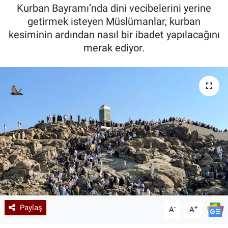
Kurban Bayramı’nda dini vecibelerini yerine
Kadın & Aile
getirmek isteyen Müslümanlar, kurban
kesiminin ardından nasıl bir ibadet yapılacağını
Kültür & Sanat
merak ediyor.
Sağlık
Siyaset
Teknoloji
Yazarlar
Astroloji-Rüya
Paylaş
-
+
A
A