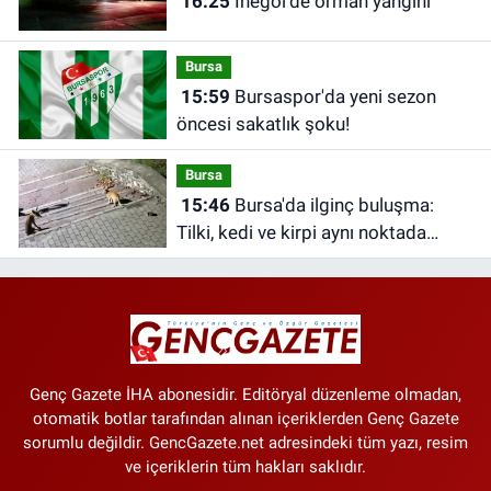
16:25
İnegöl'de orman yangını
Bursa
15:59
Bursaspor'da yeni sezon
öncesi sakatlık şoku!
Bursa
15:46
Bursa'da ilginç buluşma:
Tilki, kedi ve kirpi aynı noktada
görüntülendi
Genç Gazete İHA abonesidir. Editöryal düzenleme olmadan,
otomatik botlar tarafından alınan içeriklerden Genç Gazete
sorumlu değildir. GencGazete.net adresindeki tüm yazı, resim
ve içeriklerin tüm hakları saklıdır.