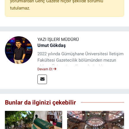
yorumlardan Genç Gazete hiçbir şekilde sorumlu
tutulamaz.
YAZI İŞLERI MÜDÜRÜ
Umut Gökdaş
2022 yılında Gümüşhane Üniversitesi İletişim
Fakültesi Gazetecilik bölümünden mezun
oldum. Üniversite yıllarımda 4 yıl boyunca
Devam Et
uygulamalı medya merkezinde görev alarak
saha deneyimi kazandım. 2023 yılından beri
Genç Gazete'de okurlarımıza haber
ulaştırıyorum.
Bunlar da ilginizi çekebilir