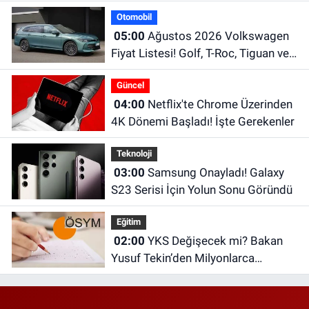
Dikkat Çekiyor
Otomobil
05:00
Ağustos 2026 Volkswagen
Fiyat Listesi! Golf, T-Roc, Tiguan ve
Passat Fiyatları
Güncel
04:00
Netflix'te Chrome Üzerinden
4K Dönemi Başladı! İşte Gerekenler
Teknoloji
03:00
Samsung Onayladı! Galaxy
S23 Serisi İçin Yolun Sonu Göründü
Eğitim
02:00
YKS Değişecek mi? Bakan
Yusuf Tekin’den Milyonlarca
Öğrenciyi İlgilendiren Açıklama