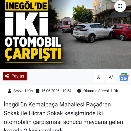
Kadın & Aile
Kültür & Sanat
Sağlık
Siyaset
Teknoloji
Paylaş
-
+
A
A
Yazarlar
Şevval Ürün
16.06.2026 - 19:54
Okunma Süresi: 1 Dk
Astroloji-Rüya
İnegöl'ün Kemalpaşa Mahallesi Paşaören
Sokak ile Hicran Sokak kesişiminde iki
otomobilin çarpışması sonucu meydana gelen
kazada 2 kişi yaralandı.