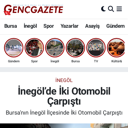
Bursa
Nöbetçi Eczaneler
Bursa
İnegöl
Spor
Yazarlar
Asayiş
Gündem
İnegöl
Hava Durumu
3.SAYFA
Trafik Durumu
Gündem
Spor
İnegöl
Bursa
TV
Kültür&
Spor
Süper Lig Puan Durumu ve Fikstür
Eğitim
Tüm Manşetler
İNEGÖL
İnegöl’de İki Otomobil
Ekonomi
Son Dakika Haberleri
Çarpıştı
Güncel
Haber Arşivi
Bursa'nın İnegöl İlçesinde İki Otomobil Çarpıştı
İnanç