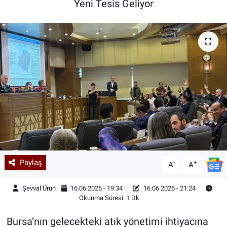
Yeni Tesis Geliyor
Kadın & Aile
Kültür & Sanat
Sağlık
Siyaset
Teknoloji
Yazarlar
Paylaş
-
+
A
A
Astroloji-Rüya
Şevval Ürün
16.06.2026 - 19:34
16.06.2026 - 21:24
Okunma Süresi: 1 Dk
Bursa’nın gelecekteki atık yönetimi ihtiyacına