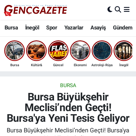
Bursa
Nöbetçi Eczaneler
Bursa
İnegöl
Spor
Yazarlar
Asayiş
Gündem
İnegöl
Hava Durumu
3.SAYFA
Trafik Durumu
Bursa
Kültür&
Güncel
Ekonomi
Astroloji-Rüya
İnegöl
Spor
Süper Lig Puan Durumu ve Fikstür
Eğitim
Tüm Manşetler
BURSA
Bursa Büyükşehir
Ekonomi
Son Dakika Haberleri
Meclisi’nden Geçti!
Bursa'ya Yeni Tesis Geliyor
Güncel
Haber Arşivi
Bursa Büyükşehir Meclisi’nden Geçti! Bursa'ya
İnanç