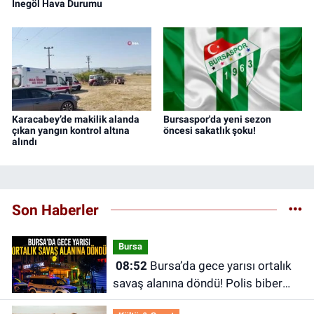
İnegöl Hava Durumu
Karacabey’de makilik alanda
Bursaspor'da yeni sezon
çıkan yangın kontrol altına
öncesi sakatlık şoku!
alındı
Son Haberler
Bursa
08:52
Bursa’da gece yarısı ortalık
savaş alanına döndü! Polis biber
gazıyla müdahale etti