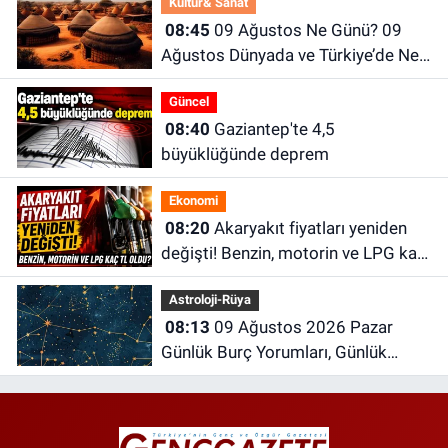
Kültür& Sanat
08:45
09 Ağustos Ne Günü? 09
Ağustos Dünyada ve Türkiye’de Ne
Günü? 09 Ağustos Ne Burcu?
Güncel
08:40
Gaziantep'te 4,5
büyüklüğünde deprem
Ekonomi
08:20
Akaryakıt fiyatları yeniden
değişti! Benzin, motorin ve LPG kaç
TL oldu?
Astroloji-Rüya
08:13
09 Ağustos 2026 Pazar
Günlük Burç Yorumları, Günlük
Astroloji Rehberi