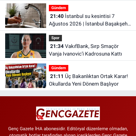
Gündem
21:40
İstanbul su kesintisi 7
Ağustos 2026 | İstanbul Başakşehir
Su Kesintisi | İstanbul’da Son
Spor
Dakika Su Kesintileri!
21:34
VakıfBank, Sırp Smaçör
Vanja Ivanovic’i Kadrosuna Kattı
Gündem
21:11
Üç Bakanlıktan Ortak Karar!
Okullarda Yeni Dönem Başlıyor
Genç Gazete İHA abonesidir. Editöryal düzenleme olmadan,
otomatik botlar tarafından alınan içeriklerden Genç Gazete