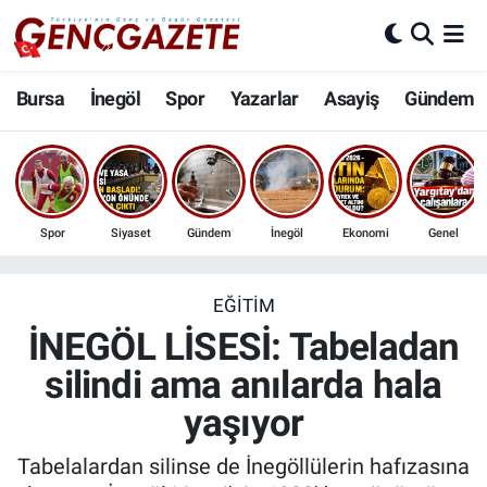
Bursa
Nöbetçi Eczaneler
Bursa
İnegöl
Spor
Yazarlar
Asayiş
Gündem
İnegöl
Hava Durumu
3.SAYFA
Trafik Durumu
Spor
Siyaset
Gündem
İnegöl
Ekonomi
Genel
Spor
Süper Lig Puan Durumu ve Fikstür
Eğitim
Tüm Manşetler
EĞITIM
İNEGÖL LİSESİ: Tabeladan
Ekonomi
Son Dakika Haberleri
silindi ama anılarda hala
yaşıyor
Güncel
Haber Arşivi
Tabelalardan silinse de İnegöllülerin hafızasına
İnanç