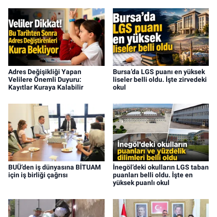
Adres Değişikliği Yapan
Bursa’da LGS puanı en yüksek
Velilere Önemli Duyuru:
liseler belli oldu. İşte zirvedeki
Kayıtlar Kuraya Kalabilir
okul
BUÜ’den iş dünyasına BİTUAM
İnegöl’deki okulların LGS taban
için iş birliği çağrısı
puanları belli oldu. İşte en
yüksek puanlı okul