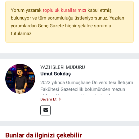
Yorum yazarak
topluluk kurallarımızı
kabul etmiş
bulunuyor ve tüm sorumluluğu üstleniyorsunuz. Yazılan
yorumlardan Genç Gazete hiçbir şekilde sorumlu
tutulamaz.
YAZI İŞLERI MÜDÜRÜ
Umut Gökdaş
2022 yılında Gümüşhane Üniversitesi İletişim
Fakültesi Gazetecilik bölümünden mezun
oldum. Üniversite yıllarımda 4 yıl boyunca
Devam Et
uygulamalı medya merkezinde görev alarak
saha deneyimi kazandım. 2023 yılından beri
Genç Gazete'de okurlarımıza haber
ulaştırıyorum.
Bunlar da ilginizi çekebilir