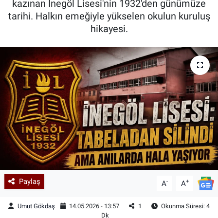
kazınan İnegöl Lisesi'nin 1932'den günümüze
tarihi. Halkın emeğiyle yükselen okulun kuruluş
Kadın & Aile
hikayesi.
Kültür & Sanat
Sağlık
Siyaset
Teknoloji
Yazarlar
Astroloji-Rüya
Paylaş
-
+
A
A
Umut Gökdaş
14.05.2026 - 13:57
1
Okunma Süresi: 4
Dk