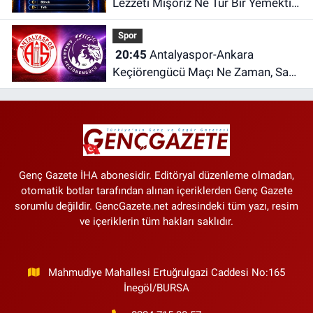
Lezzeti Mişoriz Ne Tür Bir Yemektir?
Bu Sorunun Cevabını Herkes
Spor
Bilmiyor
20:45
Antalyaspor-Ankara
Keçiörengücü Maçı Ne Zaman, Saat
Kaçta ve Hangi Kanalda?
Genç Gazete İHA abonesidir. Editöryal düzenleme olmadan,
otomatik botlar tarafından alınan içeriklerden Genç Gazete
sorumlu değildir. GencGazete.net adresindeki tüm yazı, resim
ve içeriklerin tüm hakları saklıdır.
Mahmudiye Mahallesi Ertuğrulgazi Caddesi No:165
İnegöl/BURSA