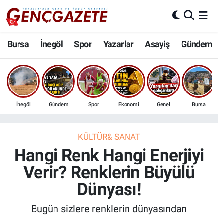
Bursa
Nöbetçi Eczaneler
Bursa
İnegöl
Spor
Yazarlar
Asayiş
Gündem
İnegöl
Hava Durumu
3.SAYFA
Trafik Durumu
İnegöl
Gündem
Spor
Ekonomi
Genel
Bursa
Spor
Süper Lig Puan Durumu ve Fikstür
Eğitim
Tüm Manşetler
KÜLTÜR& SANAT
Hangi Renk Hangi Enerjiyi
Ekonomi
Son Dakika Haberleri
Verir? Renklerin Büyülü
Dünyası!
Güncel
Haber Arşivi
Bugün sizlere renklerin dünyasından
İnanç