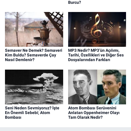
Burcu?
Semaver Ne Demek? Semaveri
MP3 Nedir? MP3’ün Açılımı,
Kim Buldu? Semaverde Çay
Tarihi, Özellikleri ve Diğer Ses
Nasıl Demlenir?
Dosyalarından Farkları
Seni Neden Sevmiyoruz? İşte
Atom Bombası Serüvenini
En Önemli Sebebi; Atom
Anlatan Oppenheimer Olayı
Bombası
Tam Olarak Nedir?