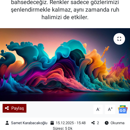
bahsedeceğiz. Renkler sadece gözlerimizi
şenlendirmekle kalmaz, aynı zamanda ruh
Kadın & Aile
halimizi de etkiler.
Kültür & Sanat
Sağlık
Siyaset
Teknoloji
Yazarlar
Astroloji-Rüya
Paylaş
-
+
A
A
Samet Karabacakoğlu
15.12.2025 - 15:48
2
Okunma
Süresi: 5 Dk