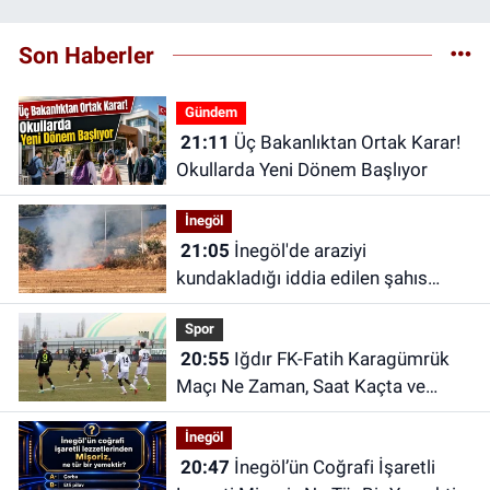
Son Haberler
Gündem
21:11
Üç Bakanlıktan Ortak Karar!
Okullarda Yeni Dönem Başlıyor
İnegöl
21:05
İnegöl'de araziyi
kundakladığı iddia edilen şahıs
yakalandı
Spor
20:55
Iğdır FK-Fatih Karagümrük
Maçı Ne Zaman, Saat Kaçta ve
Hangi Kanalda?
İnegöl
20:47
İnegöl’ün Coğrafi İşaretli