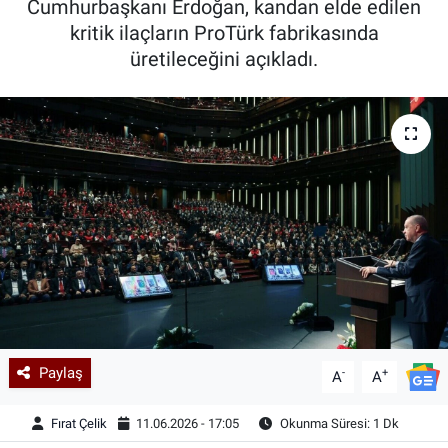
Cumhurbaşkanı Erdoğan, kandan elde edilen
kritik ilaçların ProTürk fabrikasında
Kadın & Aile
üretileceğini açıkladı.
Kültür & Sanat
Sağlık
Siyaset
Teknoloji
Yazarlar
Astroloji-Rüya
Paylaş
-
+
A
A
Fırat Çelik
11.06.2026 - 17:05
Okunma Süresi: 1 Dk