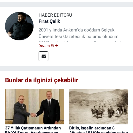
HABER EDITÖRÜ
Fırat Çelik
2001 yılında Ankara'da doğdum Selçuk
Üniversitesi Gazetecilik bölümü okudum.
2023'den beri Genç gazete bünyesinde haber
Devam Et
editörlüğü yapmaktayım.
Bunlar da ilginizi çekebilir
37 Yıllık Çatışmanın Ardından
Bitlis, işgalin ardından 8
Bir Yıl Sonra: Azerbaycan ve
Ağustos 1916'da yeniden vatan