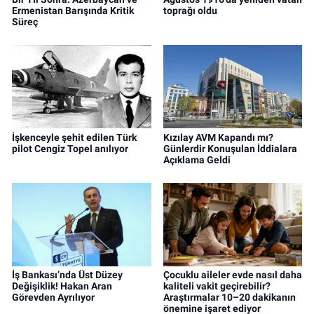
Ermenistan Barışında Kritik
toprağı oldu
Süreç
İşkenceyle şehit edilen Türk
Kızılay AVM Kapandı mı?
pilot Cengiz Topel anılıyor
Günlerdir Konuşulan İddialara
Açıklama Geldi
İş Bankası’nda Üst Düzey
Çocuklu aileler evde nasıl daha
Değişiklik! Hakan Aran
kaliteli vakit geçirebilir?
Görevden Ayrılıyor
Araştırmalar 10–20 dakikanın
önemine işaret ediyor