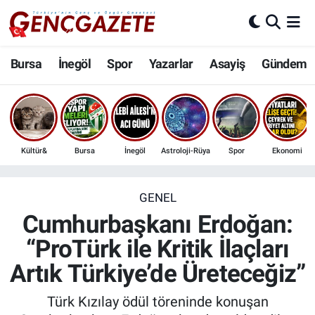
Bursa
Nöbetçi Eczaneler
Bursa
İnegöl
Spor
Yazarlar
Asayiş
Gündem
İnegöl
Hava Durumu
3.SAYFA
Trafik Durumu
Kültür&
Bursa
İnegöl
Astroloji-Rüya
Spor
Ekonomi
Spor
Süper Lig Puan Durumu ve Fikstür
Eğitim
Tüm Manşetler
GENEL
Cumhurbaşkanı Erdoğan:
Ekonomi
Son Dakika Haberleri
“ProTürk ile Kritik İlaçları
Artık Türkiye’de Üreteceğiz”
Güncel
Haber Arşivi
Türk Kızılay ödül töreninde konuşan
İnanç