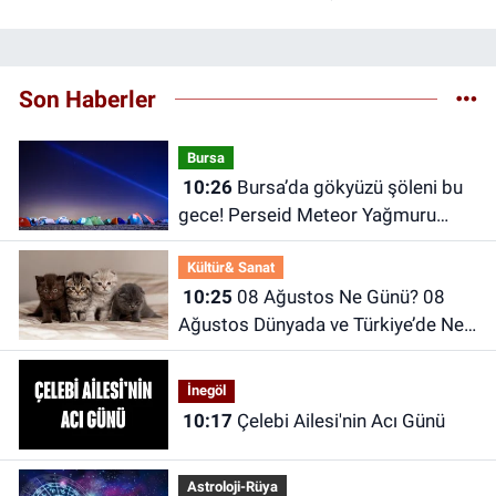
Son Haberler
Bursa
10:26
Bursa’da gökyüzü şöleni bu
gece! Perseid Meteor Yağmuru
Karacabey’den izlenecek
Kültür& Sanat
10:25
08 Ağustos Ne Günü? 08
Ağustos Dünyada ve Türkiye’de Ne
Günü? 08 Ağustos Ne Burcu?
İnegöl
10:17
Çelebi Ailesi'nin Acı Günü
Astroloji-Rüya