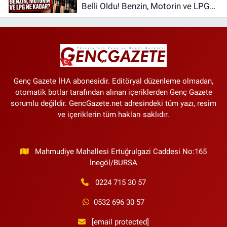
Belli Oldu! Benzin, Motorin ve LPG
Ne Kadar?
Genç Gazete İHA abonesidir. Editöryal düzenleme olmadan,
otomatik botlar tarafından alınan içeriklerden Genç Gazete
sorumlu değildir. GencGazete.net adresindeki tüm yazı, resim
ve içeriklerin tüm hakları saklıdır.
Mahmudiye Mahallesi Ertuğrulgazi Caddesi No:165
İnegöl/BURSA
0224 715 30 57
0532 696 30 57
[email protected]