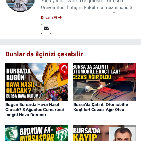
2000 yılında Van’da doğmuştur. Giresun
Üniversitesi İletişim Fakültesi mezunudur. 3
yıldır medya sektöründe çalışıyor. Özelikle
Devam Et
kitap ve film konusunda uzmanlaşmıştır.
Bunlar da ilginizi çekebilir
Bugün Bursa'da Hava Nasıl
Bursa’da Çalıntı Otomobille
Olacak? 8 Ağustos Cumartesi
Kaçtılar! Cezası Ağır Oldu
İnegöl Hava Durumu