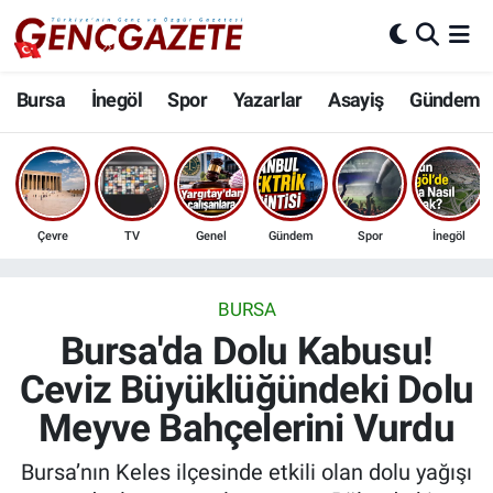
Bursa
Nöbetçi Eczaneler
Bursa
İnegöl
Spor
Yazarlar
Asayiş
Gündem
İnegöl
Hava Durumu
3.SAYFA
Trafik Durumu
Çevre
TV
Genel
Gündem
Spor
İnegöl
Spor
Süper Lig Puan Durumu ve Fikstür
Eğitim
Tüm Manşetler
BURSA
Bursa'da Dolu Kabusu!
Ekonomi
Son Dakika Haberleri
Ceviz Büyüklüğündeki Dolu
Meyve Bahçelerini Vurdu
Güncel
Haber Arşivi
Bursa’nın Keles ilçesinde etkili olan dolu yağışı
İnanç