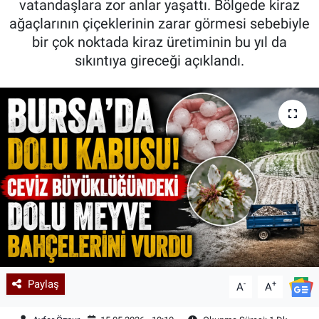
vatandaşlara zor anlar yaşattı. Bölgede kiraz
ağaçlarının çiçeklerinin zarar görmesi sebebiyle
Kadın & Aile
bir çok noktada kiraz üretiminin bu yıl da
sıkıntıya gireceği açıklandı.
Kültür & Sanat
Sağlık
Siyaset
Teknoloji
Yazarlar
Astroloji-Rüya
Paylaş
-
+
A
A