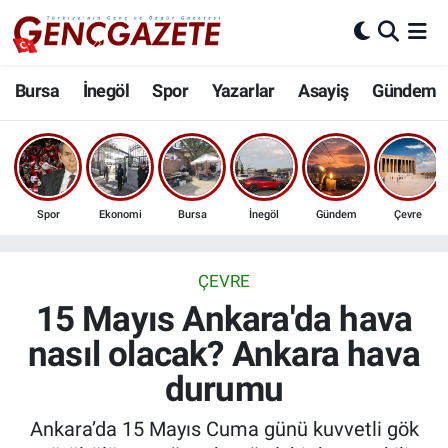
Bursa
Nöbetçi Eczaneler
Bursa
İnegöl
Spor
Yazarlar
Asayiş
Gündem
İnegöl
Hava Durumu
3.SAYFA
Trafik Durumu
Spor
Ekonomi
Bursa
İnegöl
Gündem
Çevre
Spor
Süper Lig Puan Durumu ve Fikstür
Eğitim
Tüm Manşetler
ÇEVRE
15 Mayıs Ankara'da hava
Ekonomi
Son Dakika Haberleri
nasıl olacak? Ankara hava
durumu
Güncel
Haber Arşivi
Ankara’da 15 Mayıs Cuma günü kuvvetli gök
İnanç