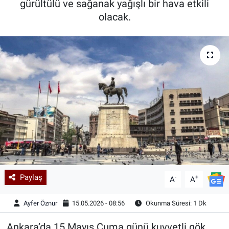
gürültülü ve sağanak yağışlı bir hava etkili
olacak.
Kadın & Aile
Kültür & Sanat
Sağlık
Siyaset
Teknoloji
Yazarlar
Astroloji-Rüya
Paylaş
-
+
A
A
Ayfer Öznur
15.05.2026 - 08:56
Okunma Süresi: 1 Dk
Ankara’da 15 Mayıs Cuma günü kuvvetli gök