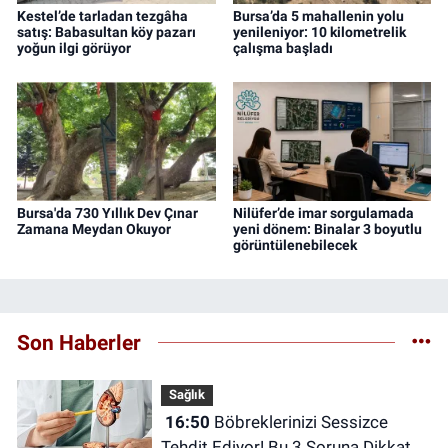
Kestel’de tarladan tezgâha
Bursa’da 5 mahallenin yolu
satış: Babasultan köy pazarı
yenileniyor: 10 kilometrelik
yoğun ilgi görüyor
çalışma başladı
Bursa'da 730 Yıllık Dev Çınar
Nilüfer’de imar sorgulamada
Zamana Meydan Okuyor
yeni dönem: Binalar 3 boyutlu
görüntülenebilecek
Son Haberler
Sağlık
16:50
Böbreklerinizi Sessizce
Tehdit Ediyor! Bu 3 Soruna Dikkat