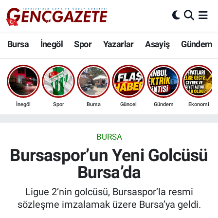
Bursa
Nöbetçi Eczaneler
Bursa
İnegöl
Spor
Yazarlar
Asayiş
Gündem
İnegöl
Hava Durumu
3.SAYFA
Trafik Durumu
İnegöl
Spor
Bursa
Güncel
Gündem
Ekonomi
Spor
Süper Lig Puan Durumu ve Fikstür
Eğitim
Tüm Manşetler
BURSA
Bursaspor’un Yeni Golcüsü
Ekonomi
Son Dakika Haberleri
Bursa’da
Güncel
Haber Arşivi
Ligue 2’nin golcüsü, Bursaspor’la resmi
sözleşme imzalamak üzere Bursa’ya geldi.
İnanç