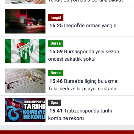
İnegöl
16:25
İnegöl'de orman yangını
Bursa
15:59
Bursaspor'da yeni sezon
öncesi sakatlık şoku!
Bursa
15:46
Bursa'da ilginç buluşma:
Tilki, kedi ve kirpi aynı noktada
görüntülendi
Spor
15:41
Trabzonspor’da tarihi
kombine rekoru