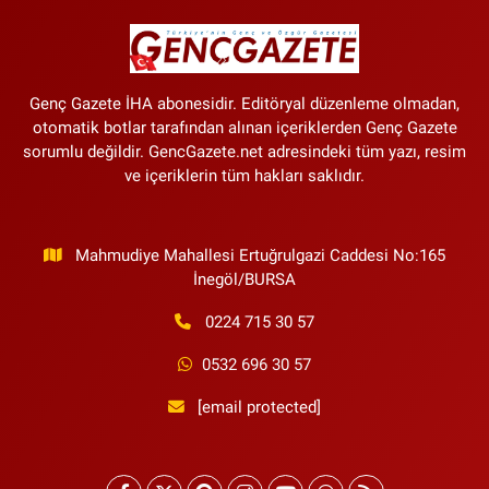
Genç Gazete İHA abonesidir. Editöryal düzenleme olmadan,
otomatik botlar tarafından alınan içeriklerden Genç Gazete
sorumlu değildir. GencGazete.net adresindeki tüm yazı, resim
ve içeriklerin tüm hakları saklıdır.
Mahmudiye Mahallesi Ertuğrulgazi Caddesi No:165
İnegöl/BURSA
0224 715 30 57
0532 696 30 57
[email protected]