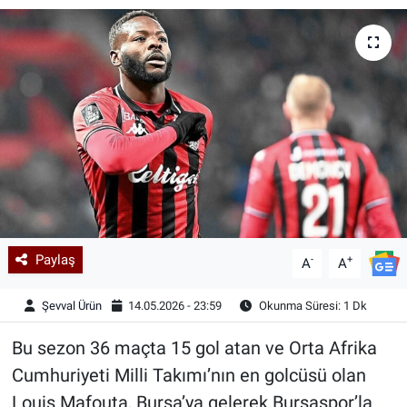
Kadın & Aile
Kültür & Sanat
Sağlık
Siyaset
Teknoloji
Paylaş
-
+
Yazarlar
A
A
Şevval Ürün
14.05.2026 - 23:59
Okunma Süresi: 1 Dk
Astroloji-Rüya
Bu sezon 36 maçta 15 gol atan ve Orta Afrika
Cumhuriyeti Milli Takımı’nın en golcüsü olan
Louis Mafouta, Bursa’ya gelerek Bursaspor’la