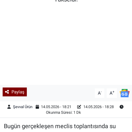
Kadın & Aile
Kültür & Sanat
Sağlık
Siyaset
Teknoloji
Yazarlar
Paylaş
-
+
A
A
Astroloji-Rüya
Şevval Ürün
14.05.2026 - 18:21
14.05.2026 - 18:28
Okunma Süresi: 1 Dk
Bugün gerçekleşen meclis toplantısında su