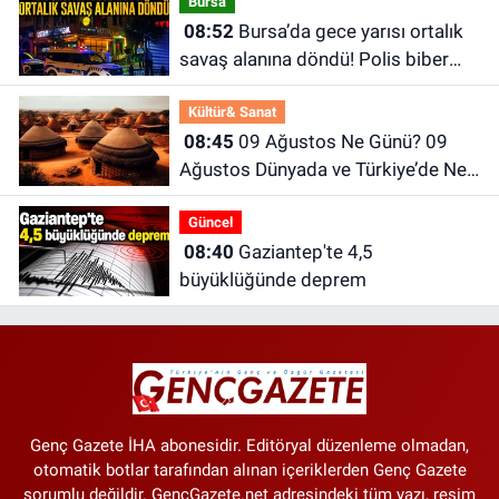
Bursa
08:52
Bursa’da gece yarısı ortalık
savaş alanına döndü! Polis biber
gazıyla müdahale etti
Kültür& Sanat
08:45
09 Ağustos Ne Günü? 09
Ağustos Dünyada ve Türkiye’de Ne
Günü? 09 Ağustos Ne Burcu?
Güncel
08:40
Gaziantep'te 4,5
büyüklüğünde deprem
Genç Gazete İHA abonesidir. Editöryal düzenleme olmadan,
otomatik botlar tarafından alınan içeriklerden Genç Gazete
sorumlu değildir. GencGazete.net adresindeki tüm yazı, resim