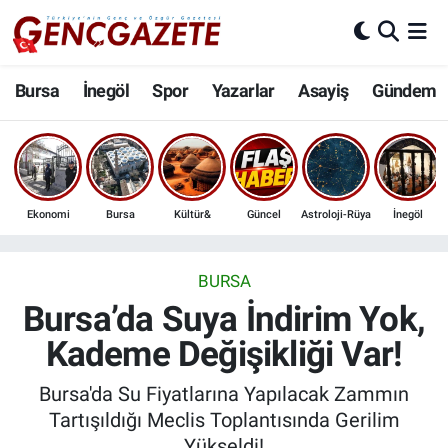
Bursa
Nöbetçi Eczaneler
Bursa
İnegöl
Spor
Yazarlar
Asayiş
Gündem
İnegöl
Hava Durumu
3.SAYFA
Trafik Durumu
Ekonomi
Bursa
Kültür&
Güncel
Astroloji-Rüya
İnegöl
Spor
Süper Lig Puan Durumu ve Fikstür
Eğitim
Tüm Manşetler
BURSA
Bursa’da Suya İndirim Yok,
Ekonomi
Son Dakika Haberleri
Kademe Değişikliği Var!
Güncel
Haber Arşivi
Bursa'da Su Fiyatlarına Yapılacak Zammın
Tartışıldığı Meclis Toplantısında Gerilim
İnanç
Yükseldi!