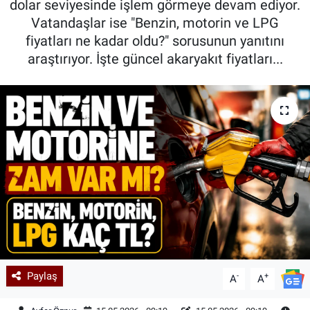
dolar seviyesinde işlem görmeye devam ediyor.
Vatandaşlar ise "Benzin, motorin ve LPG
Kadın & Aile
fiyatları ne kadar oldu?" sorusunun yanıtını
araştırıyor. İşte güncel akaryakıt fiyatları...
Kültür & Sanat
Sağlık
Siyaset
Teknoloji
Yazarlar
Astroloji-Rüya
Paylaş
-
+
A
A