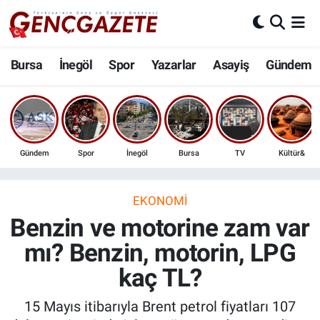
Bursa
Nöbetçi Eczaneler
Bursa
İnegöl
Spor
Yazarlar
Asayiş
Gündem
İnegöl
Hava Durumu
3.SAYFA
Trafik Durumu
Gündem
Spor
İnegöl
Bursa
TV
Kültür&
Spor
Süper Lig Puan Durumu ve Fikstür
Eğitim
Tüm Manşetler
EKONOMI
Benzin ve motorine zam var
Ekonomi
Son Dakika Haberleri
mı? Benzin, motorin, LPG
kaç TL?
Güncel
Haber Arşivi
15 Mayıs itibarıyla Brent petrol fiyatları 107
İnanç