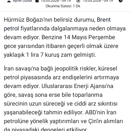
Ayfer Öznur
15.05.2026 - 09:19
15.05.2026 - 09:19
Okunma Süresi: 1 Dk
Hürmüz Boğazı'nın belirsiz durumu,
Brent
petrol
fiyatlarında dalgalanmaya neden olmaya
devam ediyor. Benzine 14 Mayıs Perşembe
gece yarısından itibaren geçerli olmak üzere
yaklaşık 1 lira 7 kuruş zam gelmişti.
İran savaşı'na bağlı jeopolitik riskler, küresel
petrol piyasasında arz endişelerini artırmaya
devam ediyor. Uluslararası Enerji Ajansı'na
göre, savaş sona erse bile toparlanma
sürecinin uzun süreceği ve ciddi arz sıkıntısı
yaşanabileceği tahmin ediliyor. ABD'nin İran
petrolüne yönelik yaptırımları ve Çin'in alımları
da piyasadaki dengeleri etkiliyor.