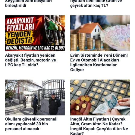
Seyyanen zam dosyaları
fiyatları belli oldu! Gram ve
birleştirildi
çeyrek altın kaç TL?
Akaryakıt fiyatları yeniden
Evim Sisteminde Yeni Dönem!
değişti! Benzin, motorin ve
Ev ve Otomobil Alacakları
LPG kaç TL oldu?
İlgilendiren Kısıtlamalar
Geliyor
Okullara güvenlik personeli
İnegöl Altın Fiyatları | Çeyrek
alımı yapılacak! 30 bin
Altın, Gram Altın Ne Kadar?
personel alınacak
İnegöl Kapalı Çarşı'da Altın Ne
Kadar?