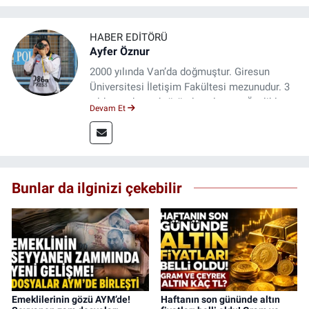
HABER EDITÖRÜ
Ayfer Öznur
2000 yılında Van’da doğmuştur. Giresun
Üniversitesi İletişim Fakültesi mezunudur. 3
yıldır medya sektöründe çalışıyor. Özelikle
Devam Et
kitap ve film konusunda uzmanlaşmıştır.
Bunlar da ilginizi çekebilir
Emeklilerinin gözü AYM’de!
Haftanın son gününde altın