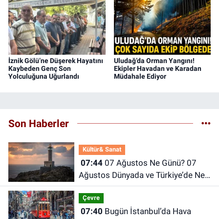
İznik Gölü’ne Düşerek Hayatını
Uludağ’da Orman Yangını!
Kaybeden Genç Son
Ekipler Havadan ve Karadan
Yolculuğuna Uğurlandı
Müdahale Ediyor
Son Haberler
Kültür& Sanat
07:44
07 Ağustos Ne Günü? 07
Ağustos Dünyada ve Türkiye’de Ne
Günü? 07 Ağustos Ne Burcu?
Çevre
07:40
Bugün İstanbul’da Hava