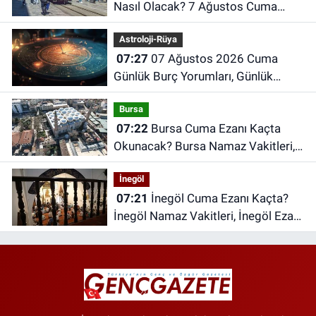
Nasıl Olacak? 7 Ağustos Cuma
İstanbul Hava Durumu
Astroloji-Rüya
07:27
07 Ağustos 2026 Cuma
Günlük Burç Yorumları, Günlük
Astroloji Rehberi
Bursa
07:22
Bursa Cuma Ezanı Kaçta
Okunacak? Bursa Namaz Vakitleri,
Bursa Ezan Saatleri | 07 Ağustos
İnegöl
2026 Cuma
07:21
İnegöl Cuma Ezanı Kaçta?
İnegöl Namaz Vakitleri, İnegöl Ezan
Saatleri | 07 Ağustos 2026 Cuma