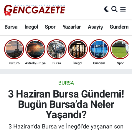
Bursa
Nöbetçi Eczaneler
Bursa
İnegöl
Spor
Yazarlar
Asayiş
Gündem
İnegöl
Hava Durumu
3.SAYFA
Trafik Durumu
Kültür&
Astroloji-Rüya
Bursa
İnegöl
Gündem
Spor
Spor
Süper Lig Puan Durumu ve Fikstür
Eğitim
Tüm Manşetler
BURSA
3 Haziran Bursa Gündemi!
Ekonomi
Son Dakika Haberleri
Bugün Bursa’da Neler
Yaşandı?
Güncel
Haber Arşivi
3 Haziran'da Bursa ve İnegöl’de yaşanan son
İnanç