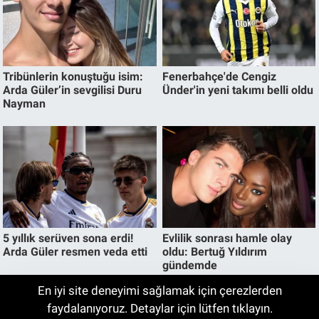
En iyi site deneyimi sağlamak için çerezlerden
07 Ağustos Ne Günü? 07 Ağustos
faydalanıyoruz. Detaylar için lütfen tıklayın.
07:44