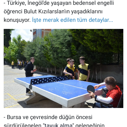
- Türkiye, İnegöl'de yaşayan bedensel engelli
öğrenci Bulut Kızılarslan'ın yaşadıklarını
konuşuyor.
İşte merak edilen tüm detaylar...
- Bursa ve çevresinde düğün öncesi
sürdürülegelen "
tavuk alma
" geleneğinin