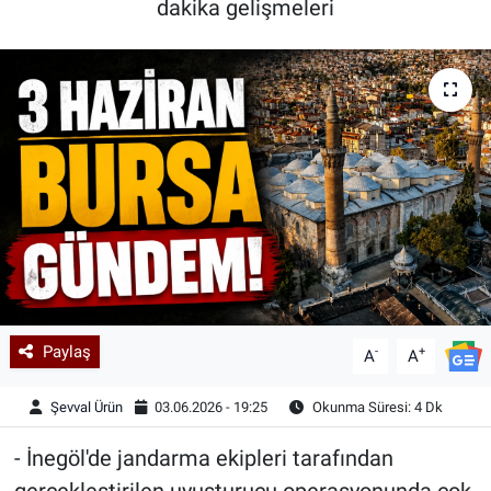
dakika gelişmeleri
Kadın & Aile
Kültür & Sanat
Sağlık
Siyaset
Teknoloji
Yazarlar
Paylaş
-
+
A
A
Astroloji-Rüya
Şevval Ürün
03.06.2026 - 19:25
Okunma Süresi: 4 Dk
- İnegöl'de jandarma ekipleri tarafından
gerçekleştirilen uyuşturucu operasyonunda çok