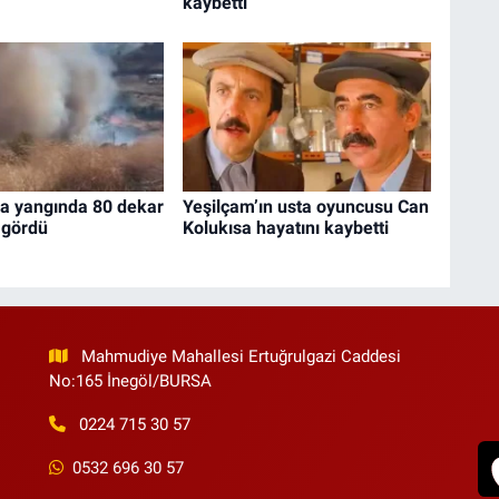
kaybetti
da yangında 80 dekar
Yeşilçam’ın usta oyuncusu Can
 gördü
Kolukısa hayatını kaybetti
Mahmudiye Mahallesi Ertuğrulgazi Caddesi
No:165 İnegöl/BURSA
0224 715 30 57
0532 696 30 57