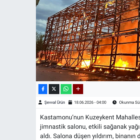
Kadın & Aile
Kültür & Sanat
Sağlık
Siyaset
Teknoloji
Yazarlar
Şevval Ürün
18.06.2026 - 04:00
Okunma Sür
Astroloji-Rüya
Kastamonu’nun Kuzeykent Mahallesi
jimnastik salonu, etkili sağanak yağ
aldı. Salona düşen yıldırım, binanı