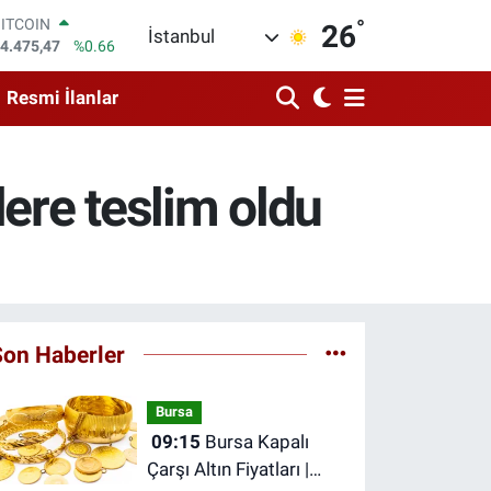
°
DOLAR
26
İstanbul
7,5971
%0.05
EURO
5,1336
%0.18
Resmi İlanlar
STERLİN
4,2534
%0.22
GRAM ALTIN
527.85
%0.54
lere teslim oldu
BİST100
3.703
%0
BITCOIN
4.475,47
%0.66
Son Haberler
Bursa
09:15
Bursa Kapalı
Çarşı Altın Fiyatları |