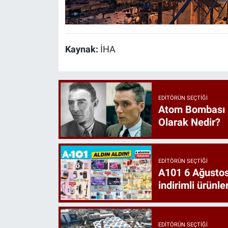
Kaynak:
İHA
EDITÖRÜN SEÇTIĞI
Atom Bombası 
Olarak Nedir?
EDITÖRÜN SEÇTIĞI
A101 6 Ağustos
indirimli ürünler
EDITÖRÜN SEÇTIĞI