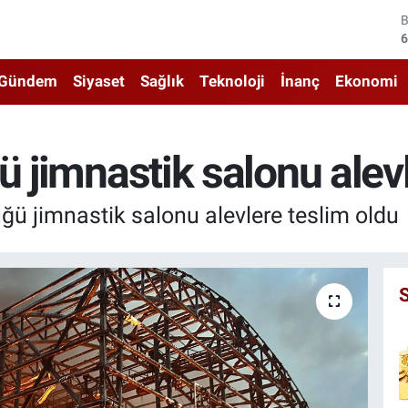
4
5
Gündem
Siyaset
Sağlık
Teknoloji
İnanç
Ekonomi
6
6
ü jimnastik salonu alev
1
ğü jimnastik salonu alevlere teslim oldu
6