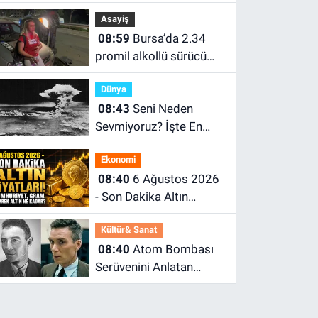
Bursa'da Çeyrek Altın,
Asayiş
Gram Altın, Tam Altın
08:59
Bursa’da 2.34
Ne Kadar? En Güncel
promil alkollü sürücü
Altın Fiyatları
kaza yaptı: “Sanane”
Dünya
diyerek karşılık verdi
08:43
Seni Neden
Sevmiyoruz? İşte En
Önemli Sebebi; Atom
Ekonomi
Bombası
08:40
6 Ağustos 2026
- Son Dakika Altın
Fiyatları! Cumhuriyet,
Kültür& Sanat
Gram, Çeyrek Altın Ne
08:40
Atom Bombası
Kadar?
Serüvenini Anlatan
Oppenheimer Olayı Tam
Olarak Nedir?