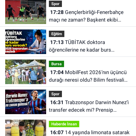
Spor
17:28
Gençlerbirliği-Fenerbahçe
maçı ne zaman? Başkent ekibi
hazırlıklara başladı
Eğitim
17:13
TÜBİTAK doktora
öğrencilerine ne kadar burs
verecek? 2026 başvuruları başladı
Bursa
17:04
MobilFest 2026’nın üçüncü
durağı neresi oldu? Bilim festivali
İznik’e taşındı
Spor
16:31
Trabzonspor Darwin Nunez’i
transfer edecek mi? Prensip
anlaşması iddiası
Haberde İnsan
16:07
14 yaşında limonata satarak