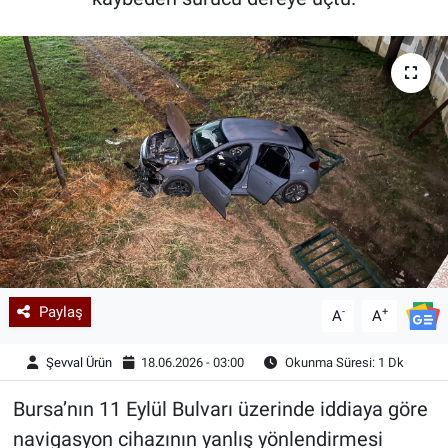
Kadın & Aile
Kültür & Sanat
Sağlık
Siyaset
Teknoloji
Yazarlar
Paylaş
-
+
A
A
Astroloji-Rüya
Şevval Ürün
18.06.2026 - 03:00
Okunma Süresi: 1 Dk
Bursa’nın 11 Eylül Bulvarı üzerinde iddiaya göre
navigasyon cihazının yanlış yönlendirmesi