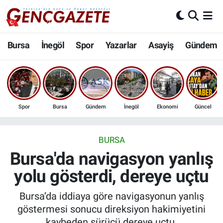
Bursa
Nöbetçi Eczaneler
Bursa
İnegöl
Spor
Yazarlar
Asayiş
Gündem
İnegöl
Hava Durumu
3.SAYFA
Trafik Durumu
Spor
Bursa
Gündem
İnegöl
Ekonomi
Güncel
Spor
Süper Lig Puan Durumu ve Fikstür
Eğitim
Tüm Manşetler
BURSA
Bursa'da navigasyon yanlış
Ekonomi
Son Dakika Haberleri
yolu gösterdi, dereye uçtu
Güncel
Haber Arşivi
Bursa’da iddiaya göre navigasyonun yanlış
göstermesi sonucu direksiyon hakimiyetini
İnanç
kaybeden sürücü dereye uçtu.