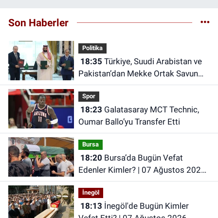
Son Haberler
Politika
18:35
Türkiye, Suudi Arabistan ve
Pakistan’dan Mekke Ortak Savunma
Anlaşması
Spor
18:23
Galatasaray MCT Technic,
Oumar Ballo’yu Transfer Etti
Bursa
18:20
Bursa’da Bugün Vefat
Edenler Kimler? | 07 Ağustos 2026
Cuma
İnegöl
18:13
İnegöl'de Bugün Kimler
Vefat Etti? | 07 Ağustos 2026