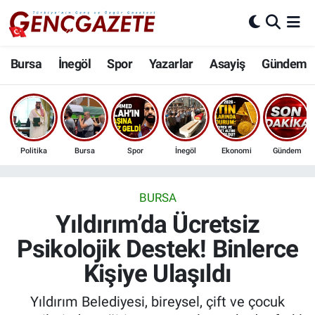
Bursa
Nöbetçi Eczaneler
Bursa
İnegöl
Spor
Yazarlar
Asayiş
Gündem
İnegöl
Hava Durumu
3.SAYFA
Trafik Durumu
Politika
Bursa
Spor
İnegöl
Ekonomi
Gündem
Spor
Süper Lig Puan Durumu ve Fikstür
Eğitim
Tüm Manşetler
BURSA
Yıldırım’da Ücretsiz
Ekonomi
Son Dakika Haberleri
Psikolojik Destek! Binlerce
Kişiye Ulaşıldı
Güncel
Haber Arşivi
Yıldırım Belediyesi, bireysel, çift ve çocuk
İnanç