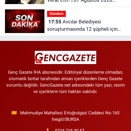
Cuma
Gündem
17:55
Avcılar Belediyesi
soruşturmasında 12 şüpheli için
tutuklama talebi
Genç Gazete İHA abonesidir. Editöryal düzenleme olmadan,
otomatik botlar tarafından alınan içeriklerden Genç Gazete
sorumlu değildir. GencGazete.net adresindeki tüm yazı, resim
ve içeriklerin tüm hakları saklıdır.
Mahmudiye Mahallesi Ertuğrulgazi Caddesi No:165
İnegöl/BURSA
0224 715 30 57