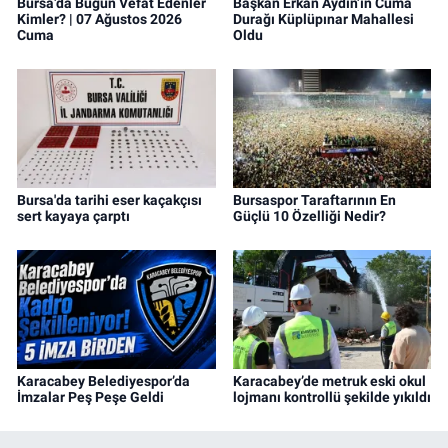
Bursa’da Bugün Vefat Edenler
Başkan Erkan Aydın’ın Cuma
Kimler? | 07 Ağustos 2026
Durağı Küplüpınar Mahallesi
Cuma
Oldu
Bursa'da tarihi eser kaçakçısı
Bursaspor Taraftarının En
sert kayaya çarptı
Güçlü 10 Özelliği Nedir?
Karacabey Belediyespor’da
Karacabey’de metruk eski okul
İmzalar Peş Peşe Geldi
lojmanı kontrollü şekilde yıkıldı