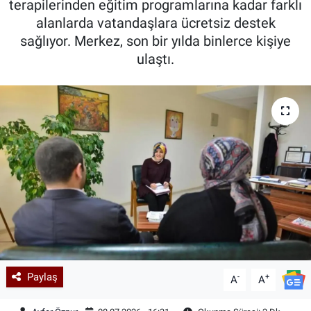
terapilerinden eğitim programlarına kadar farklı
alanlarda vatandaşlara ücretsiz destek
Kadın & Aile
sağlıyor. Merkez, son bir yılda binlerce kişiye
ulaştı.
Kültür & Sanat
Sağlık
Siyaset
Teknoloji
Yazarlar
Astroloji-Rüya
Paylaş
-
+
A
A