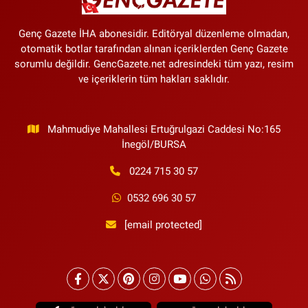
Genç Gazete İHA abonesidir. Editöryal düzenleme olmadan,
otomatik botlar tarafından alınan içeriklerden Genç Gazete
sorumlu değildir. GencGazete.net adresindeki tüm yazı, resim
ve içeriklerin tüm hakları saklıdır.
Mahmudiye Mahallesi Ertuğrulgazi Caddesi No:165
İnegöl/BURSA
0224 715 30 57
0532 696 30 57
[email protected]