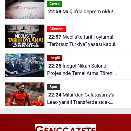
Çevre
22:58
Muğla’da deprem oldu!
Gündem
22:57
Meclis’te tarihi oylama!
“Terörsüz Türkiye” yasası kabul
edildi
İnegöl
22:26
İnegöl Nikah Salonu
Projesinde Temel Atma Töreni
Gerçekleştirildi
Spor
22:24
Milan’dan Galatasaray’a
Leao yanıtı! Transferde sıcak
saatler