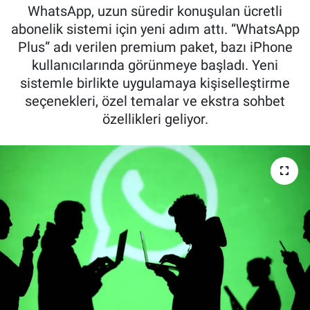
WhatsApp, uzun süredir konuşulan ücretli
Kadın & Aile
abonelik sistemi için yeni adım attı. “WhatsApp
Plus” adı verilen premium paket, bazı iPhone
Kültür & Sanat
kullanıcılarında görünmeye başladı. Yeni
sistemle birlikte uygulamaya kişiselleştirme
Sağlık
seçenekleri, özel temalar ve ekstra sohbet
özellikleri geliyor.
Siyaset
Teknoloji
Yazarlar
Astroloji-Rüya