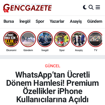
Bursa
Nöbetçi Eczaneler
Bursa
İnegöl
Spor
Yazarlar
Asayiş
Gündem
İnegöl
Hava Durumu
3.SAYFA
Trafik Durumu
Ekonomi
Gündem
İnegöl
Spor
Asayiş
TV
Spor
Süper Lig Puan Durumu ve Fikstür
Eğitim
Tüm Manşetler
GÜNCEL
WhatsApp’tan Ücretli
Ekonomi
Son Dakika Haberleri
Dönem Hamlesi! Premium
Özellikler iPhone
Güncel
Haber Arşivi
Kullanıcılarına Açıldı
İnanç