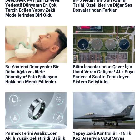
DeepSeek V4 Flash Zirveye
MP3 Nedir? MP3’ün Açılımı,
Yerleşti! Dünyanın En Çok
Tarihi, Özellikleri ve Diğer Ses
Tercih Edilen Yapay Zekâ
Dosyalarından Farkları
Modellerinden Biri Oldu
Bu Yöntemi Deneyenler Bir
Bilim İnsanlarından Çevre İçin
Daha Ağda ve Jilete
Umut Veren Gelişme! Atık Suyu
Dönmüyor! Foto Epilasyon
Sadece 4 Saatte Temizleyen
Hakkında Merak Edilenler
Sistem Geliştirildi
Parmak Terini Analiz Eden
Yapay Zekâ Kontrollü F-16 İlk
Akıllı Yüzük Geliştirildi! Sağlık
Kez Başarıyla Uçtu! Savaş