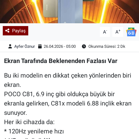
Paylaş
-
+
A
A
Ayfer Öznur
26.04.2026 - 05:00
Okunma Süresi: 2 Dk
Ekran Tarafında Beklenenden Fazlası Var
Bu iki modelin en dikkat çeken yönlerinden biri
ekran.
POCO C81, 6.9 inç gibi oldukça büyük bir
ekranla gelirken, C81x modeli 6.88 inçlik ekran
sunuyor.
Her iki cihazda da:
* 120Hz yenileme hızı