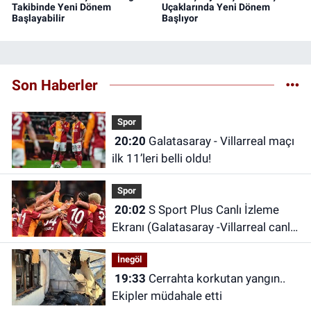
Takibinde Yeni Dönem
Uçaklarında Yeni Dönem
Başlayabilir
Başlıyor
Son Haberler
Spor
20:20
Galatasaray - Villarreal maçı
ilk 11’leri belli oldu!
Spor
20:02
S Sport Plus Canlı İzleme
Ekranı (Galatasaray -Villarreal canlı
izle) | S Sport Plus nereden izlenir,
İnegöl
hangi platformda?
19:33
Cerrahta korkutan yangın..
Ekipler müdahale etti