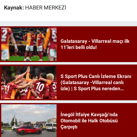
Kaynak:
HABER MERKEZİ
Galatasaray - Villarreal maçı ilk
11’leri belli oldu!
S Sport Plus Canlı İzleme Ekranı
(Galatasaray -Villarreal canlı
izle) | S Sport Plus nereden
izlenir, hangi platformda?
İnegöl İtfaiye Kavşağı’nda
Otomobil ile Halk Otobüsü
Çarpıştı