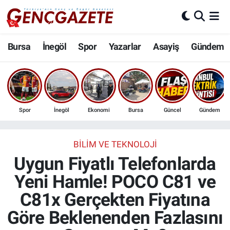
Bursa
Nöbetçi Eczaneler
Bursa
İnegöl
Spor
Yazarlar
Asayiş
Gündem
İnegöl
Hava Durumu
3.SAYFA
Trafik Durumu
Spor
İnegöl
Ekonomi
Bursa
Güncel
Gündem
Spor
Süper Lig Puan Durumu ve Fikstür
Eğitim
Tüm Manşetler
BILIM VE TEKNOLOJI
Uygun Fiyatlı Telefonlarda
Ekonomi
Son Dakika Haberleri
Yeni Hamle! POCO C81 ve
C81x Gerçekten Fiyatına
Güncel
Haber Arşivi
Göre Beklenenden Fazlasını
İnanç