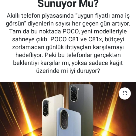
Sunuyor Mu?
Kadın & Aile
Akıllı telefon piyasasında “uygun fiyatlı ama iş
görsün” diyenlerin sayısı her geçen gün artıyor.
Kültür & Sanat
Tam da bu noktada POCO, yeni modelleriyle
sahneye çıktı. POCO C81 ve C81x, bütçeyi
Sağlık
zorlamadan günlük ihtiyaçları karşılamayı
hedefliyor. Peki bu telefonlar gerçekten
Siyaset
beklentiyi karşılar mı, yoksa sadece kağıt
üzerinde mi iyi duruyor?
Teknoloji
Yazarlar
Astroloji-Rüya