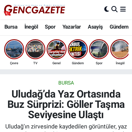
Bursa
Nöbetçi Eczaneler
Bursa
İnegöl
Spor
Yazarlar
Asayiş
Gündem
İnegöl
Hava Durumu
3.SAYFA
Trafik Durumu
Çevre
TV
Genel
Gündem
Spor
İnegöl
Spor
Süper Lig Puan Durumu ve Fikstür
Eğitim
Tüm Manşetler
BURSA
Uludağ’da Yaz Ortasında
Ekonomi
Son Dakika Haberleri
Buz Sürprizi: Göller Taşma
Seviyesine Ulaştı
Güncel
Haber Arşivi
Uludağ’ın zirvesinde kaydedilen görüntüler, yaz
İnanç