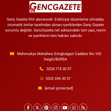
Genç Gazete İHA abonesidir. Editöryal düzenleme olmadan,
otomatik botlar tarafından alınan içeriklerden Genç Gazete
sorumlu değildir. GencGazete.net adresindeki tüm yazı, resim
ve içeriklerin tüm hakları saklıdır.
Mahmudiye Mahallesi Ertuğrulgazi Caddesi No:165
İnegöl/BURSA
0224 715 30 57
0532 696 30 57
[email protected]