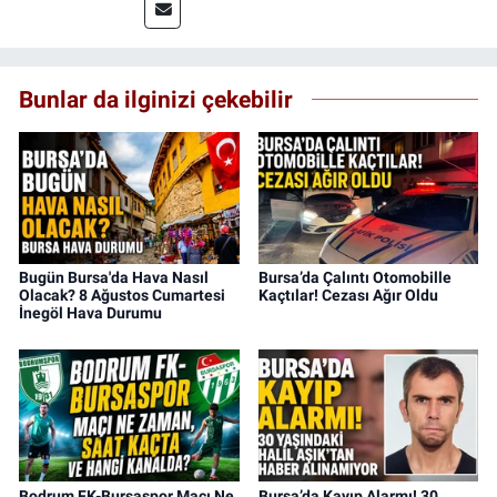
saha deneyimi kazandım. 2023 yılından beri
Genç Gazete'de okurlarımıza haber
ulaştırıyorum.
Bunlar da ilginizi çekebilir
Bugün Bursa'da Hava Nasıl
Bursa’da Çalıntı Otomobille
Olacak? 8 Ağustos Cumartesi
Kaçtılar! Cezası Ağır Oldu
İnegöl Hava Durumu
Bodrum FK-Bursaspor Maçı Ne
Bursa’da Kayıp Alarmı! 30