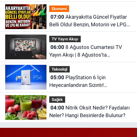
İnegöl Hava Durumu
Ekonomi
07:00
Akaryakıtta Güncel Fiyatlar
Belli Oldu! Benzin, Motorin ve LPG
Ne Kadar?
TV Yayın Akışı
06:00
8 Ağustos Cumartesi TV
Yayın Akışı | 8 Ağustos'ta
Televizyonda Neler Var? TRT 1, TV8,
Teknoloji
NOW TV, Show TV, ATV, Star TV...
05:00
PlayStation 6 İçin
Heyecanlandıran Sızıntı!
Performansı PS5'i Geride Bırakabilir
Sağlık
04:00
Nitrik Oksit Nedir? Faydaları
Neler? Hangi Besinlerde Bulunur?