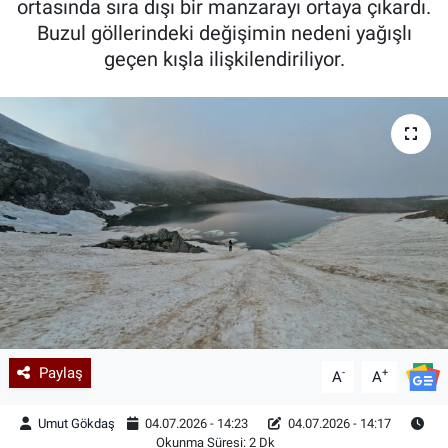
ortasında sıra dışı bir manzarayı ortaya çıkardı.
Buzul göllerindeki değişimin nedeni yağışlı
Kadın & Aile
geçen kışla ilişkilendiriliyor.
Kültür & Sanat
Sağlık
Siyaset
Teknoloji
Yazarlar
Astroloji-Rüya
Paylaş
-
+
A
A
Umut Gökdaş
04.07.2026 - 14:23
04.07.2026 - 14:17
Okunma Süresi: 2 Dk