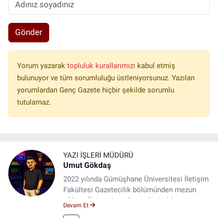
Gönder
Yorum yazarak
topluluk kurallarımızı
kabul etmiş
bulunuyor ve tüm sorumluluğu üstleniyorsunuz. Yazılan
yorumlardan Genç Gazete hiçbir şekilde sorumlu
tutulamaz.
YAZI İŞLERI MÜDÜRÜ
Umut Gökdaş
2022 yılında Gümüşhane Üniversitesi İletişim
Fakültesi Gazetecilik bölümünden mezun
oldum. Üniversite yıllarımda 4 yıl boyunca
Devam Et
uygulamalı medya merkezinde görev alarak